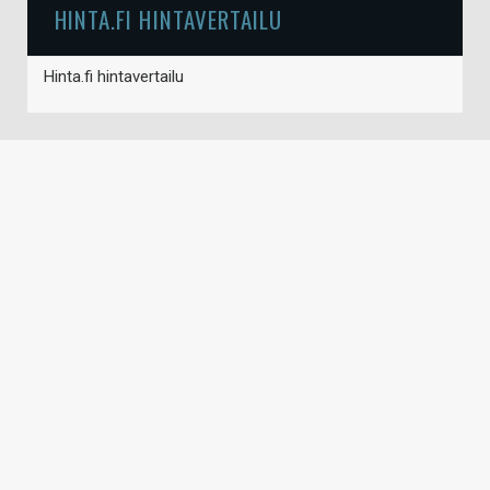
HINTA.FI HINTAVERTAILU
Hinta.fi hintavertailu