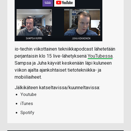
io-techin viikottainen tekniikkapodcast lähetetään
perjantaisin klo 15 live-lähetyksenä
YouTubessa
.
Sampsa ja Juha käyvät keskenään läpi kuluneen
viikon ajalta ajankohtaiset tietotekniikka- ja
mobiiliaiheet.
Jälkikäteen katseltavissa/kuunneltavissa:
Youtube
iTunes
Spotify