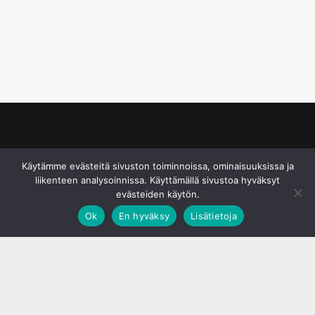
© S&J Media Oy
Käytämme evästeitä sivuston toiminnoissa, ominaisuuksissa ja
liikenteen analysoinnissa. Käyttämällä sivustoa hyväksyt
evästeiden käytön.
Ok
En hyväksy
Lisätietoja
;