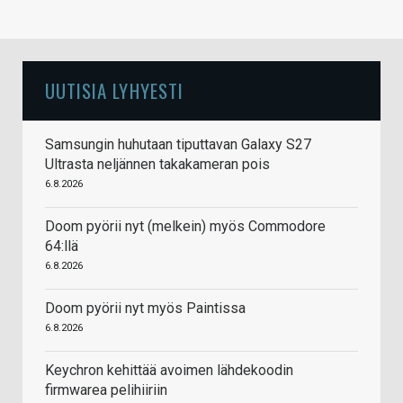
UUTISIA LYHYESTI
Samsungin huhutaan tiputtavan Galaxy S27
Ultrasta neljännen takakameran pois
6.8.2026
Doom pyörii nyt (melkein) myös Commodore
64:llä
6.8.2026
Doom pyörii nyt myös Paintissa
6.8.2026
Keychron kehittää avoimen lähdekoodin
firmwarea pelihiiriin