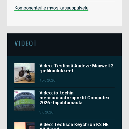
Komponenteille myös kasauspalvelu
VIDEOT
Video: Testissä Audeze Maxwell 2
-pelikuulokkeet
15.6.2026
Video: io-techin
messuosastoraportit Computex
2026 -tapahtumasta
3.6.2026
Video: Testissä Keychron K2 HE