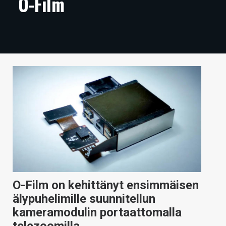
O-Film
ARTIKKELIT
VIDEOT
TECHBBS
TIETOA
HINTA.FI
KAUPPA
VAIHDA TEEMA
O-Film on kehittänyt ensimmäisen
HAKU
älypuhelimille suunnitellun
kameramodulin portaattomalla