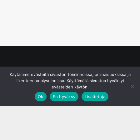
© S&J Media Oy
Käytämme evästeitä sivuston toiminnoissa, ominaisuuksissa ja
liikenteen analysoinnissa. Käyttämällä sivustoa hyväksyt
evästeiden käytön.
Ok
En hyväksy
Lisätietoja
;