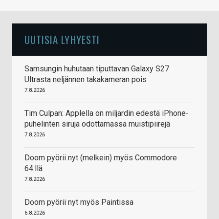
UUTISIA LYHYESTI
Samsungin huhutaan tiputtavan Galaxy S27
Ultrasta neljännen takakameran pois
7.8.2026
Tim Culpan: Applella on miljardin edestä iPhone-
puhelinten siruja odottamassa muistipiirejä
7.8.2026
Doom pyörii nyt (melkein) myös Commodore
64:llä
7.8.2026
Doom pyörii nyt myös Paintissa
6.8.2026