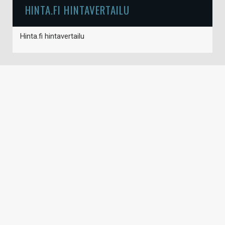
HINTA.FI HINTAVERTAILU
Hinta.fi hintavertailu