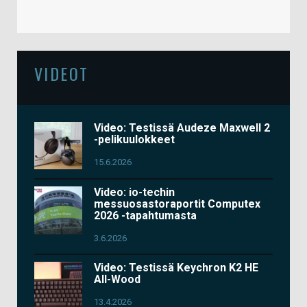
VIDEOT
Video: Testissä Audeze Maxwell 2
-pelikuulokkeet
15.6.2026
Video: io-techin
messuosastoraportit Computex
2026 -tapahtumasta
3.6.2026
Video: Testissä Keychron K2 HE
All-Wood
13.4.2026