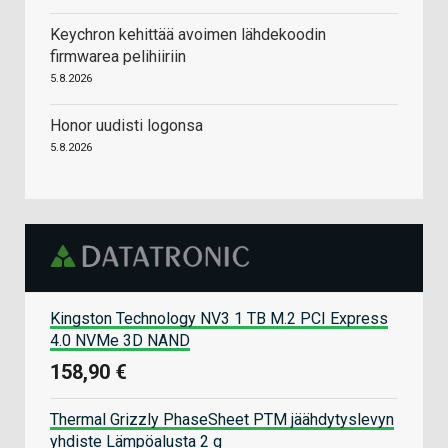
Keychron kehittää avoimen lähdekoodin
firmwarea pelihiiriin
5.8.2026
Honor uudisti logonsa
5.8.2026
Kingston Technology NV3 1 TB M.2 PCI Express
4.0 NVMe 3D NAND
158,90 €
Thermal Grizzly PhaseSheet PTM jäähdytyslevyn
yhdiste Lämpöalusta 2 g