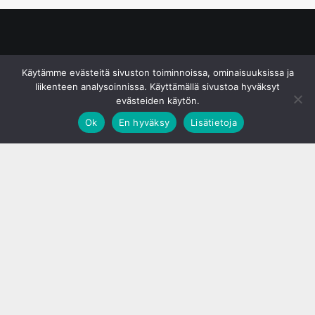
© S&J Media Oy
Käytämme evästeitä sivuston toiminnoissa, ominaisuuksissa ja
liikenteen analysoinnissa. Käyttämällä sivustoa hyväksyt
evästeiden käytön.
Ok
En hyväksy
Lisätietoja
;