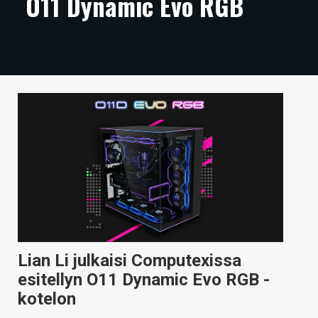
O11 Dynamic Evo RGB
ARTIKKELIT
VIDEOT
TECHBBS
TIETOA
HINTA.FI
KAUPPA
VAIHDA TEEMA
Lian Li julkaisi Computexissa
HAKU
esitellyn O11 Dynamic Evo RGB -
kotelon