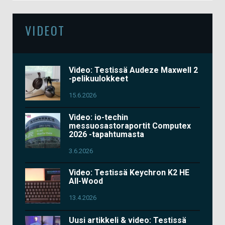
VIDEOT
Video: Testissä Audeze Maxwell 2
-pelikuulokkeet
15.6.2026
Video: io-techin
messuosastoraportit Computex
2026 -tapahtumasta
3.6.2026
Video: Testissä Keychron K2 HE
All-Wood
13.4.2026
Uusi artikkeli & video: Testissä