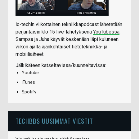
io-techin viikottainen tekniikkapodcast lähetetään
perjantaisin klo 15 live-lähetyksenä
YouTubessa
.
Sampsa ja Juha käyvät keskenään läpi kuluneen
viikon ajalta ajankohtaiset tietotekniikka- ja
mobiiliaiheet.
Jälkikäteen katseltavissa/kuunneltavissa:
Youtube
iTunes
Spotify
TECHBBS UUSIMMAT VIESTIT