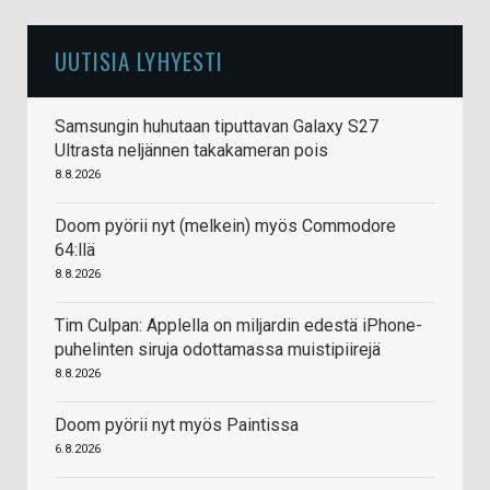
UUTISIA LYHYESTI
Samsungin huhutaan tiputtavan Galaxy S27
Ultrasta neljännen takakameran pois
8.8.2026
Doom pyörii nyt (melkein) myös Commodore
64:llä
8.8.2026
Tim Culpan: Applella on miljardin edestä iPhone-
puhelinten siruja odottamassa muistipiirejä
8.8.2026
Doom pyörii nyt myös Paintissa
6.8.2026