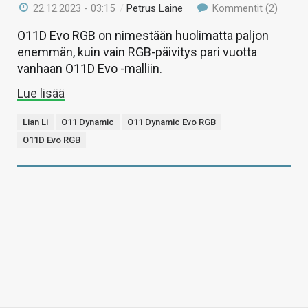
22.12.2023 - 03:15
/
Petrus Laine
Kommentit (2)
O11D Evo RGB on nimestään huolimatta paljon
enemmän, kuin vain RGB-päivitys pari vuotta
vanhaan O11D Evo -malliin.
Lue lisää
Lian Li
O11 Dynamic
O11 Dynamic Evo RGB
O11D Evo RGB