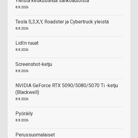
Yleistä keskustelua sähköautoista
8.8.2026
Tesla S,3,X,Y, Roadster ja Cybertruck yleistä
8.8.2026
Lidl:n ruuat
8.8.2026
Screenshot-ketju
8.8.2026
NVIDIA GeForce RTX 5090/5080/5070 Ti -ketju
(Blackwell)
8.8.2026
Pyöräily
8.8.2026
Perussuomalaiset