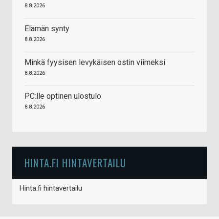
8.8.2026
Elämän synty
8.8.2026
Minkä fyysisen levykäisen ostin viimeksi
8.8.2026
PC:lle optinen ulostulo
8.8.2026
HINTA.FI HINTAVERTAILU
Hinta.fi hintavertailu