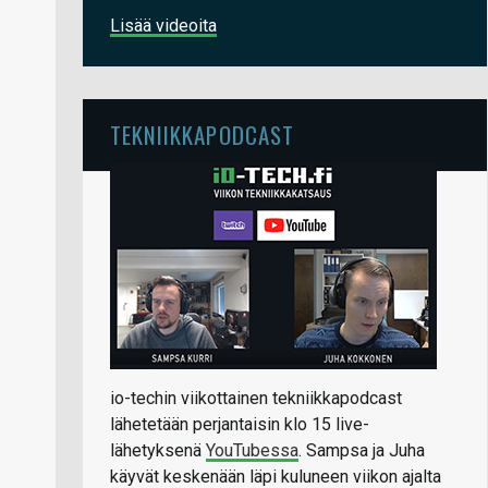
Lisää videoita
TEKNIIKKAPODCAST
io-techin viikottainen tekniikkapodcast
lähetetään perjantaisin klo 15 live-
lähetyksenä
YouTubessa
. Sampsa ja Juha
käyvät keskenään läpi kuluneen viikon ajalta