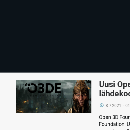
Uusi Op
lähdekoo
8.7.2021 - 01
Open 3D Found
Foundation. 