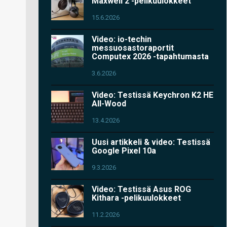
Maxwell 2 -pelikuulokkeet
15.6.2026
Video: io-techin
messuosastoraportit
Computex 2026 -tapahtumasta
3.6.2026
Video: Testissä Keychron K2 HE
All-Wood
13.4.2026
Uusi artikkeli & video: Testissä
Google Pixel 10a
9.3.2026
Video: Testissä Asus ROG
Kithara -pelikuulokkeet
11.2.2026