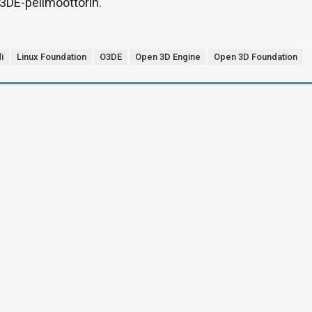
3DE-pelimoottorin.
i
Linux Foundation
O3DE
Open 3D Engine
Open 3D Foundation