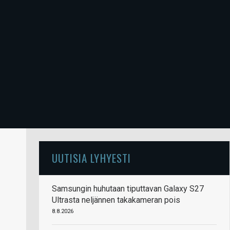
UUTISIA LYHYESTI
Samsungin huhutaan tiputtavan Galaxy S27
Ultrasta neljännen takakameran pois
8.8.2026