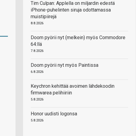
Tim Culpan: Applella on miljardin edestä
iPhone-puhelinten siruja odottamassa
muistipiirejä
8.8.2026
Doom pyörii nyt (melkein) myös Commodore
64:llä
7.8.2026
Doom pyörii nyt myös Paintissa
6.8.2026
Keychron kehittää avoimen lähdekoodin
firmwarea pelihiiriin
5.8.2026
Honor uudisti logonsa
5.8.2026