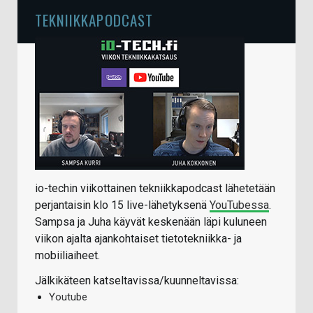
TEKNIIKKAPODCAST
io-techin viikottainen tekniikkapodcast lähetetään
perjantaisin klo 15 live-lähetyksenä
YouTubessa
.
Sampsa ja Juha käyvät keskenään läpi kuluneen
viikon ajalta ajankohtaiset tietotekniikka- ja
mobiiliaiheet.
Jälkikäteen katseltavissa/kuunneltavissa:
Youtube