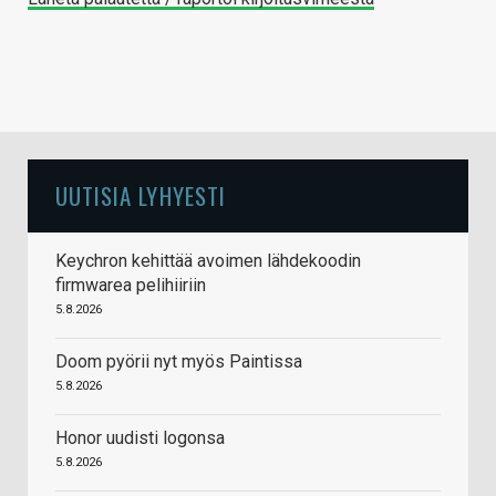
UUTISIA LYHYESTI
Keychron kehittää avoimen lähdekoodin
firmwarea pelihiiriin
5.8.2026
Doom pyörii nyt myös Paintissa
5.8.2026
Honor uudisti logonsa
5.8.2026