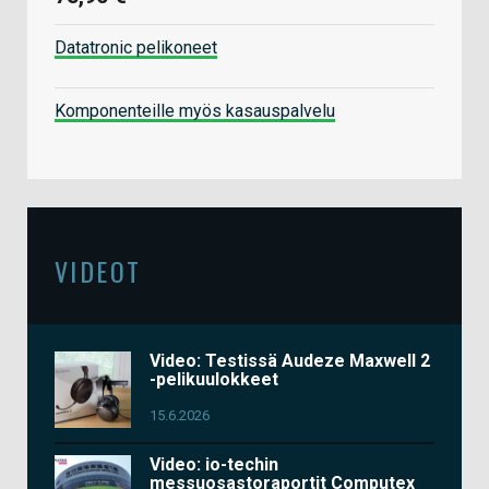
Datatronic pelikoneet
Komponenteille myös kasauspalvelu
VIDEOT
Video: Testissä Audeze Maxwell 2
-pelikuulokkeet
15.6.2026
Video: io-techin
messuosastoraportit Computex