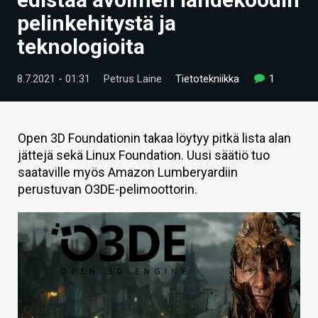
ARTIKKELIT
pelinkehitystä ja
teknologioita
VIDEOT
TECHBBS
8.7.2021 - 01:31
Petrus Laine
Tietotekniikka
1
TIETOA
HINTA.FI
Open 3D Foundationin takaa löytyy pitkä lista alan
jättejä sekä Linux Foundation. Uusi säätiö tuo
KAUPPA
saataville myös Amazon Lumberyardiin
perustuvan O3DE-pelimoottorin.
VAIHDA TEEMA
HAKU