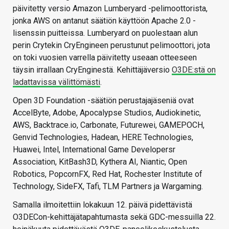
päivitetty versio Amazon Lumberyard -pelimoottorista,
jonka AWS on antanut säätiön käyttöön Apache 2.0 -
lisenssin puitteissa. Lumberyard on puolestaan alun
perin Crytekin CryEngineen perustunut pelimoottori, jota
on toki vuosien varrella päivitetty useaan otteeseen
täysin irrallaan CryEnginestä. Kehittäjäversio
O3DE:stä on
ladattavissa välittömästi
.
Open 3D Foundation -säätiön perustajajäseniä ovat
AccelByte, Adobe, Apocalypse Studios, Audiokinetic,
AWS, Backtrace.io, Carbonate, Futurewei, GAMEPOCH,
Genvid Technologies, Hadean, HERE Technologies,
Huawei, Intel, International Game Developersr
Association, KitBash3D, Kythera AI, Niantic, Open
Robotics, PopcornFX, Red Hat, Rochester Institute of
Technology, SideFX, Tafi, TLM Partners ja Wargaming.
Samalla ilmoitettiin lokakuun 12. päivä pidettävistä
O3DECon-kehittäjätapahtumasta sekä GDC-messuilla 22.