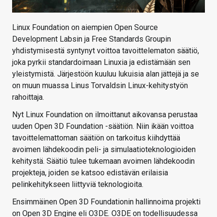
Linux Foundation on aiempien Open Source
Development Labsin ja Free Standards Groupin
yhdistymisestä syntynyt voittoa tavoittelematon säätiö,
joka pyrkii standardoimaan Linuxia ja edistämään sen
yleistymistä. Järjestöön kuuluu lukuisia alan jättejä ja se
on muun muassa Linus Torvaldsin Linux-kehitystyön
rahoittaja.
Nyt Linux Foundation on ilmoittanut aikovansa perustaa
uuden Open 3D Foundation -säätiön. Niin ikään voittoa
tavoittelemattoman säätiön on tarkoitus kiihdyttää
avoimen lähdekoodin peli- ja simulaatioteknologioiden
kehitystä. Säätiö tulee tukemaan avoimen lähdekoodin
projekteja, joiden se katsoo edistävän erilaisia
pelinkehitykseen liittyviä teknologioita.
Ensimmäinen Open 3D Foundationin hallinnoima projekti
on Open 3D Engine eli O3DE. O3DE on todellisuudessa