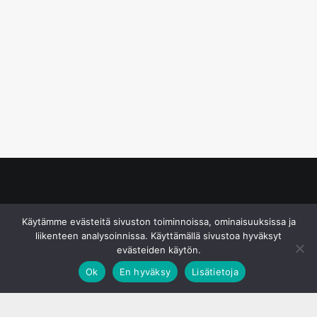
© S&J Media Oy
Käytämme evästeitä sivuston toiminnoissa, ominaisuuksissa ja
liikenteen analysoinnissa. Käyttämällä sivustoa hyväksyt
evästeiden käytön.
Ok
En hyväksy
Lisätietoja
;