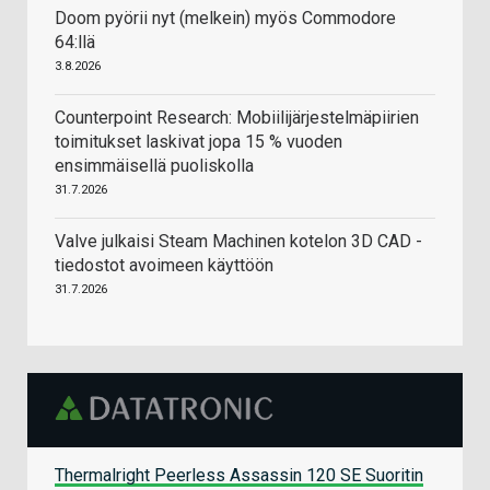
Doom pyörii nyt (melkein) myös Commodore
64:llä
3.8.2026
Counterpoint Research: Mobiilijärjestelmäpiirien
toimitukset laskivat jopa 15 % vuoden
ensimmäisellä puoliskolla
31.7.2026
Valve julkaisi Steam Machinen kotelon 3D CAD -
tiedostot avoimeen käyttöön
31.7.2026
Thermalright Peerless Assassin 120 SE Suoritin