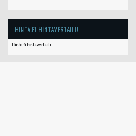
HINTA.FI HINTAVERTAILU
Hinta.fi hintavertailu