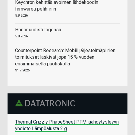
Keychron kehittää avoimen lähdekoodin
firmwarea pelihiiriin
5.8.2026
Honor uudisti logonsa
5.8.2026
Counterpoint Research: Mobiilijärjestelmäpiirien
toimitukset laskivat jopa 15 % vuoden
ensimmäisellä puoliskolla
31.7.2026
Thermal Grizzly PhaseSheet PTM jäähdytyslevyn
yhdiste Lämpöalusta 2 g