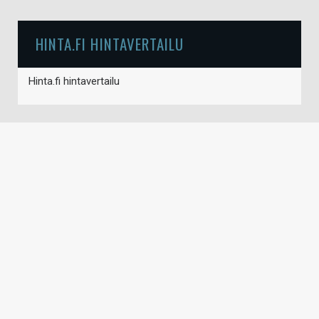
HINTA.FI HINTAVERTAILU
Hinta.fi hintavertailu