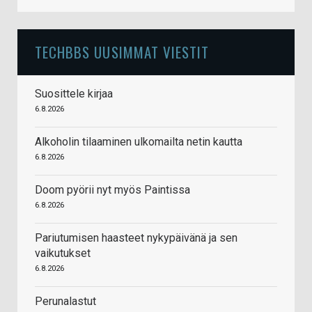
TECHBBS UUSIMMAT VIESTIT
Suosittele kirjaa
6.8.2026
Alkoholin tilaaminen ulkomailta netin kautta
6.8.2026
Doom pyörii nyt myös Paintissa
6.8.2026
Pariutumisen haasteet nykypäivänä ja sen
vaikutukset
6.8.2026
Perunalastut