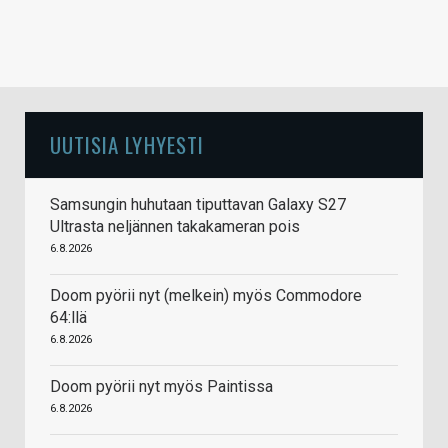
UUTISIA LYHYESTI
Samsungin huhutaan tiputtavan Galaxy S27
Ultrasta neljännen takakameran pois
6.8.2026
Doom pyörii nyt (melkein) myös Commodore
64:llä
6.8.2026
Doom pyörii nyt myös Paintissa
6.8.2026