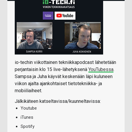
io-techin viikottainen tekniikkapodcast lähetetään
perjantaisin klo 15 live-lähetyksenä
YouTubessa
.
Sampsa ja Juha käyvät keskenään läpi kuluneen
viikon ajalta ajankohtaiset tietotekniikka- ja
mobiiliaiheet.
Jälkikäteen katseltavissa/kuunneltavissa:
Youtube
iTunes
Spotify