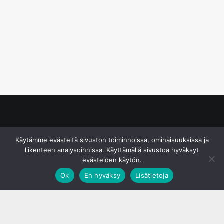
© S&J Media Oy
Käytämme evästeitä sivuston toiminnoissa, ominaisuuksissa ja
liikenteen analysoinnissa. Käyttämällä sivustoa hyväksyt
evästeiden käytön.
Ok
En hyväksy
Lisätietoja
;