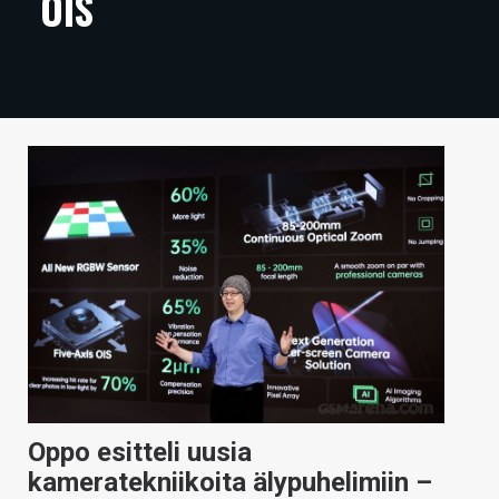
OIS
ARTIKKELIT
VIDEOT
TECHBBS
TIETOA
HINTA.FI
KAUPPA
VAIHDA TEEMA
HAKU
Oppo esitteli uusia
kameratekniikoita älypuhelimiin –