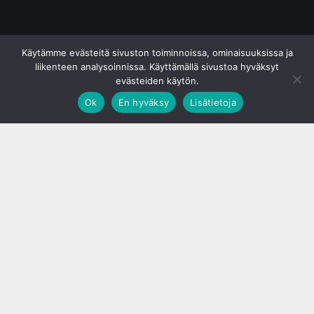
© S&J Media Oy
Käytämme evästeitä sivuston toiminnoissa, ominaisuuksissa ja
liikenteen analysoinnissa. Käyttämällä sivustoa hyväksyt
evästeiden käytön.
Ok
En hyväksy
Lisätietoja
;