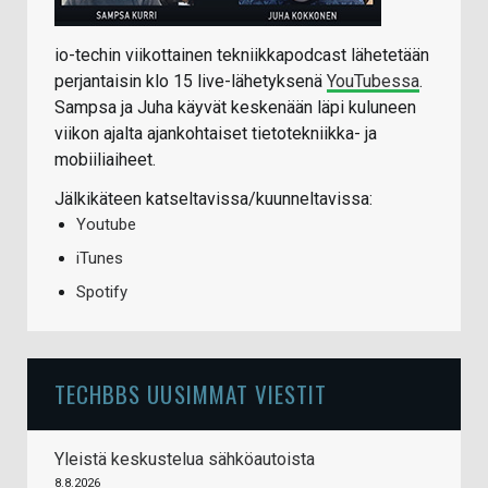
io-techin viikottainen tekniikkapodcast lähetetään
perjantaisin klo 15 live-lähetyksenä
YouTubessa
.
Sampsa ja Juha käyvät keskenään läpi kuluneen
viikon ajalta ajankohtaiset tietotekniikka- ja
mobiiliaiheet.
Jälkikäteen katseltavissa/kuunneltavissa:
Youtube
iTunes
Spotify
TECHBBS UUSIMMAT VIESTIT
Yleistä keskustelua sähköautoista
8.8.2026