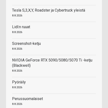
Tesla S,3,X,Y, Roadster ja Cybertruck yleistä
8.8.2026
Lidl:n ruuat
8.8.2026
Screenshot-ketju
8.8.2026
NVIDIA GeForce RTX 5090/5080/5070 Ti -ketju
(Blackwell)
8.8.2026
Pyöräily
8.8.2026
Perussuomalaiset
8.8.2026