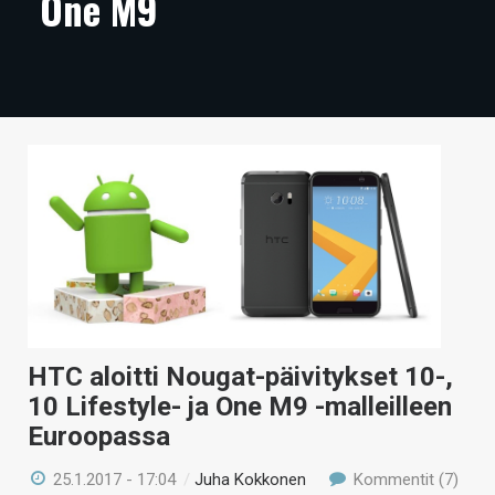
One M9
ARTIKKELIT
VIDEOT
TECHBBS
TIETOA
HINTA.FI
KAUPPA
VAIHDA TEEMA
HTC aloitti Nougat-päivitykset 10-,
10 Lifestyle- ja One M9 -malleilleen
HAKU
Euroopassa
25.1.2017 - 17:04
/
Juha Kokkonen
Kommentit (7)