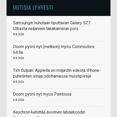
UUTISIA LYHYESTI
Samsungin huhutaan tiputtavan Galaxy S27
Ultrasta neljännen takakameran pois
8.8.2026
Doom pyörii nyt (melkein) myös Commodore
64:llä
8.8.2026
Tim Culpan: Applella on miljardin edestä iPhone-
puhelinten siruja odottamassa muistipiirejä
8.8.2026
Doom pyörii nyt myös Paintissa
6.8.2026
Keychron kehittää avoimen lähdekoodin