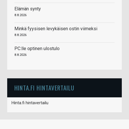
Elämän synty
8.8.2026
Minkä fyysisen levykäisen ostin viimeksi
8.8.2026
PC:lle optinen ulostulo
8.8.2026
HINTA.FI HINTAVERTAILU
Hinta.fi hintavertailu