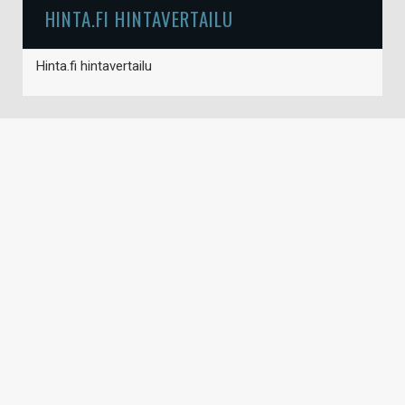
HINTA.FI HINTAVERTAILU
Hinta.fi hintavertailu