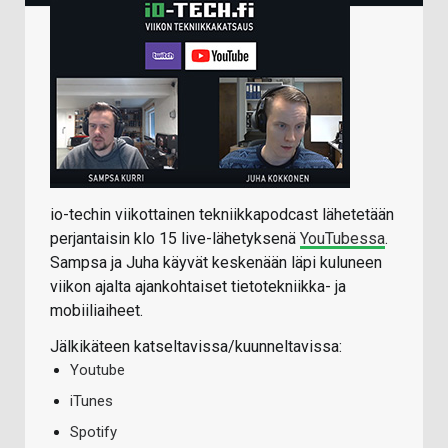
io-techin viikottainen tekniikkapodcast lähetetään
perjantaisin klo 15 live-lähetyksenä
YouTubessa
.
Sampsa ja Juha käyvät keskenään läpi kuluneen
viikon ajalta ajankohtaiset tietotekniikka- ja
mobiiliaiheet.
Jälkikäteen katseltavissa/kuunneltavissa:
Youtube
iTunes
Spotify