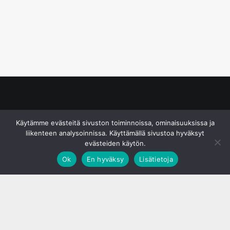
© S&J Media Oy
Käytämme evästeitä sivuston toiminnoissa, ominaisuuksissa ja
liikenteen analysoinnissa. Käyttämällä sivustoa hyväksyt
evästeiden käytön.
Ok
En hyväksy
Lisätietoja
;