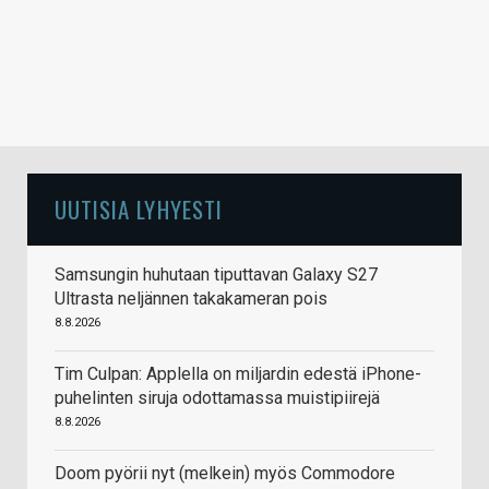
UUTISIA LYHYESTI
Samsungin huhutaan tiputtavan Galaxy S27
Ultrasta neljännen takakameran pois
8.8.2026
Tim Culpan: Applella on miljardin edestä iPhone-
puhelinten siruja odottamassa muistipiirejä
8.8.2026
Doom pyörii nyt (melkein) myös Commodore