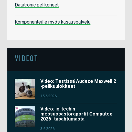
Datatronic pelikoneet
Komponenteille myös kasauspalvelu
VIDEOT
Video: Testissä Audeze Maxwell 2
-pelikuulokkeet
15.6.2026
Video: io-techin
messuosastoraportit Computex
2026 -tapahtumasta
3.6.2026