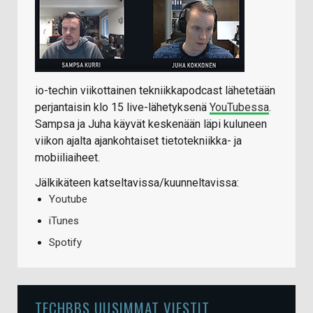
io-techin viikottainen tekniikkapodcast lähetetään
perjantaisin klo 15 live-lähetyksenä
YouTubessa
.
Sampsa ja Juha käyvät keskenään läpi kuluneen
viikon ajalta ajankohtaiset tietotekniikka- ja
mobiiliaiheet.
Jälkikäteen katseltavissa/kuunneltavissa:
Youtube
iTunes
Spotify
TECHBBS UUSIMMAT VIESTIT