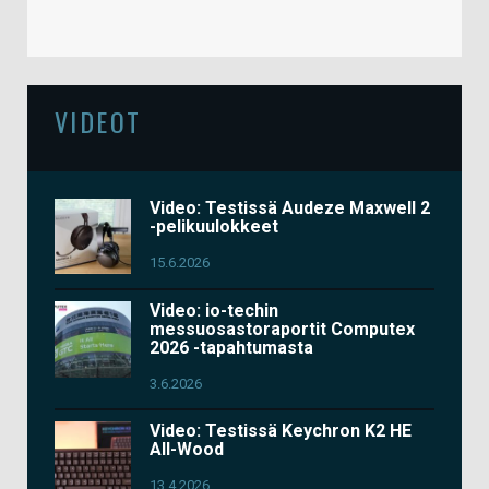
VIDEOT
Video: Testissä Audeze Maxwell 2
-pelikuulokkeet
15.6.2026
Video: io-techin
messuosastoraportit Computex
2026 -tapahtumasta
3.6.2026
Video: Testissä Keychron K2 HE
All-Wood
13.4.2026