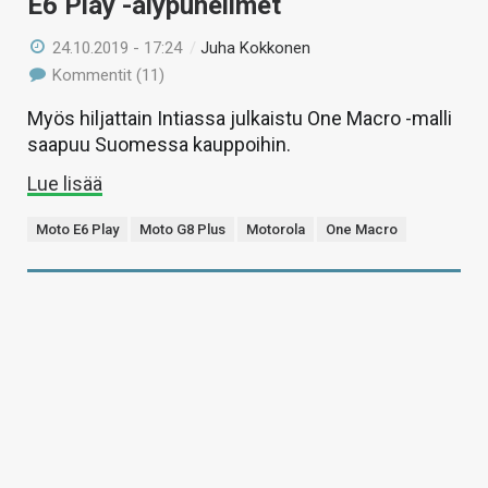
E6 Play -älypuhelimet
24.10.2019 - 17:24
/
Juha Kokkonen
Kommentit (11)
Myös hiljattain Intiassa julkaistu One Macro -malli
saapuu Suomessa kauppoihin.
Lue lisää
Moto E6 Play
Moto G8 Plus
Motorola
One Macro