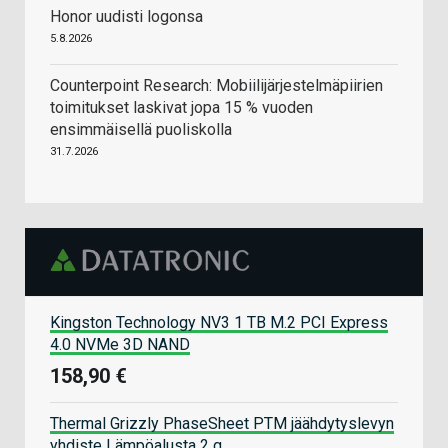
Honor uudisti logonsa
5.8.2026
Counterpoint Research: Mobiilijärjestelmäpiirien
toimitukset laskivat jopa 15 % vuoden
ensimmäisellä puoliskolla
31.7.2026
Kingston Technology NV3 1 TB M.2 PCI Express
4.0 NVMe 3D NAND
158,90 €
Thermal Grizzly PhaseSheet PTM jäähdytyslevyn
yhdiste Lämpöalusta 2 g