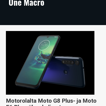
One Macro
ARTIKKELIT
VIDEOT
TECHBBS
TIETOA
HINTA.FI
KAUPPA
VAIHDA TEEMA
HAKU
Motorolalta Moto G8 Plus- ja Moto