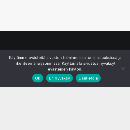
© S&J Media Oy
Käytämme evästeitä sivuston toiminnoissa, ominaisuuksissa ja
liikenteen analysoinnissa. Käyttämällä sivustoa hyväksyt
evästeiden käytön.
Ok
En hyväksy
Lisätietoja
;