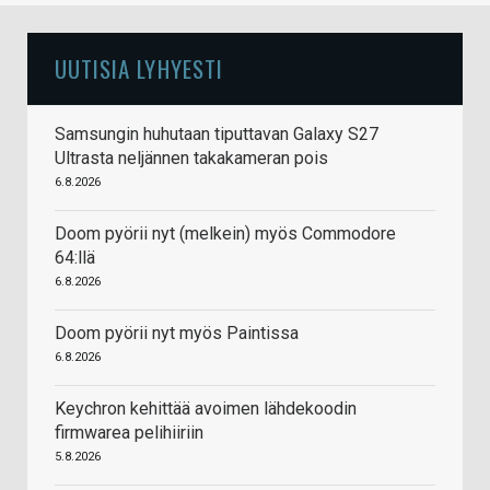
UUTISIA LYHYESTI
Samsungin huhutaan tiputtavan Galaxy S27
Ultrasta neljännen takakameran pois
6.8.2026
Doom pyörii nyt (melkein) myös Commodore
64:llä
6.8.2026
Doom pyörii nyt myös Paintissa
6.8.2026
Keychron kehittää avoimen lähdekoodin
firmwarea pelihiiriin
5.8.2026