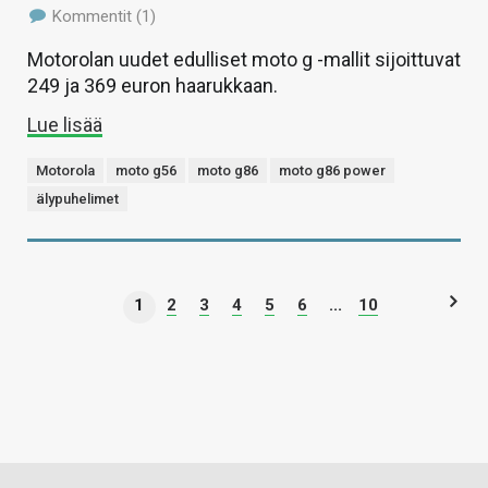
Kommentit (1)
Motorolan uudet edulliset moto g -mallit sijoittuvat
249 ja 369 euron haarukkaan.
Lue lisää
Motorola
moto g56
moto g86
moto g86 power
älypuhelimet
1
2
3
4
5
6
...
10