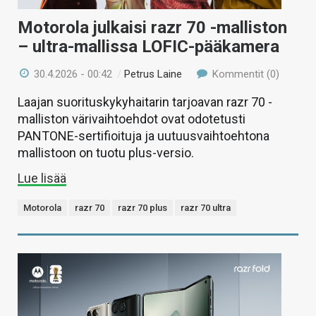
Motorola julkaisi razr 70 -malliston
– ultra-mallissa LOFIC-pääkamera
30.4.2026 - 00:42
/
Petrus Laine
Kommentit (0)
Laajan suorituskykyhaitarin tarjoavan razr 70 -
malliston värivaihtoehdot ovat odotetusti
PANTONE-sertifioituja ja uutuusvaihtoehtona
mallistoon on tuotu plus-versio.
Lue lisää
Motorola
razr 70
razr 70 plus
razr 70 ultra