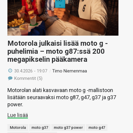
Motorola julkaisi lisää moto g -
puhelimia – moto g87:ssä 200
megapikselin pääkamera
30.4.2026 - 19:07
/
Timo Niemenmaa
Kommentit (5)
Motorolan alati kasvavaan moto g -mallistoon
lisätään seuraavaksi moto g87, g47, g37 ja g37
power.
Lue lisää
Motorola
moto g37
moto g37 power
moto g47