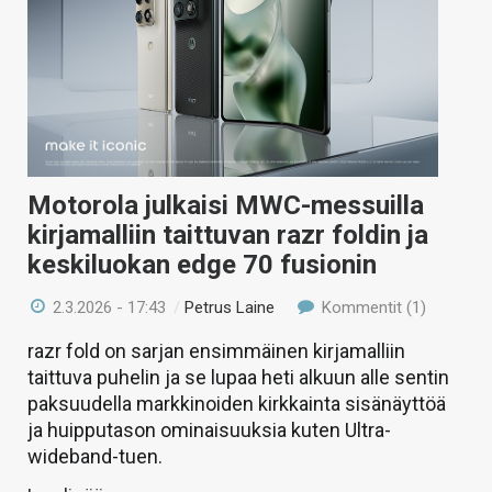
Motorola julkaisi MWC-messuilla
kirjamalliin taittuvan razr foldin ja
keskiluokan edge 70 fusionin
2.3.2026 - 17:43
/
Petrus Laine
Kommentit (1)
razr fold on sarjan ensimmäinen kirjamalliin
taittuva puhelin ja se lupaa heti alkuun alle sentin
paksuudella markkinoiden kirkkainta sisänäyttöä
ja huipputason ominaisuuksia kuten Ultra-
wideband-tuen.