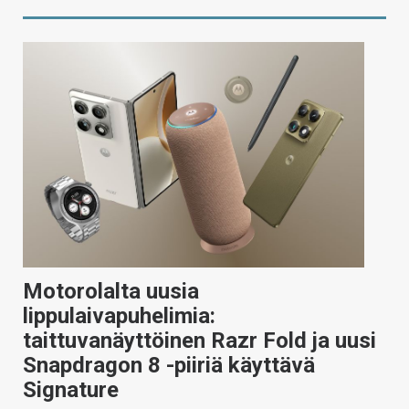
Motorolalta uusia
lippulaivapuhelimia:
taittuvanäyttöinen Razr Fold ja uusi
Snapdragon 8 -piiriä käyttävä
Signature