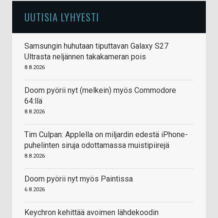
UUTISIA LYHYESTI
Samsungin huhutaan tiputtavan Galaxy S27
Ultrasta neljännen takakameran pois
8.8.2026
Doom pyörii nyt (melkein) myös Commodore
64:llä
8.8.2026
Tim Culpan: Applella on miljardin edestä iPhone-
puhelinten siruja odottamassa muistipiirejä
8.8.2026
Doom pyörii nyt myös Paintissa
6.8.2026
Keychron kehittää avoimen lähdekoodin