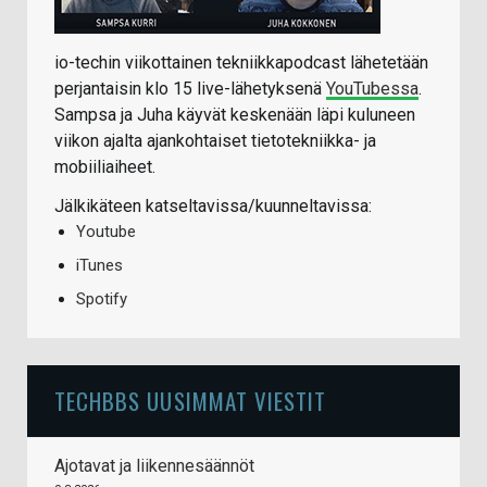
io-techin viikottainen tekniikkapodcast lähetetään
perjantaisin klo 15 live-lähetyksenä
YouTubessa
.
Sampsa ja Juha käyvät keskenään läpi kuluneen
viikon ajalta ajankohtaiset tietotekniikka- ja
mobiiliaiheet.
Jälkikäteen katseltavissa/kuunneltavissa:
Youtube
iTunes
Spotify
TECHBBS UUSIMMAT VIESTIT
Ajotavat ja liikennesäännöt