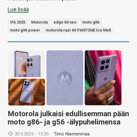
Lue lisää
IFA 2025
Motorola
edge 60 neo
moto g06
moto g06 power
motorola razr 60 PANTONE Ice Melt
Motorola julkaisi edullisemman pään
moto g86- ja g56 -älypuhelimensa
30.5.2025 - 15:30
/
Timo Niemenmaa