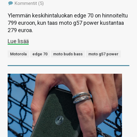
Kommentit (5)
Ylemmän keskihintaluokan edge 70 on hinnoiteltu
799 euroon, kun taas moto g57 power kustantaa
279 euroa.
Lue lisää
Motorola
edge 70
moto buds bass
moto g57 power