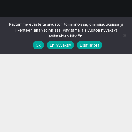
© S&J Media Oy
Käytämme evästeitä sivuston toiminnoissa, ominaisuuksissa ja
liikenteen analysoinnissa. Käyttämällä sivustoa hyväksyt
evästeiden käytön.
Ok
En hyväksy
Lisätietoja
;