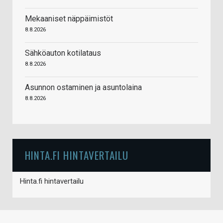
Mekaaniset näppäimistöt
8.8.2026
Sähköauton kotilataus
8.8.2026
Asunnon ostaminen ja asuntolaina
8.8.2026
HINTA.FI HINTAVERTAILU
Hinta.fi hintavertailu