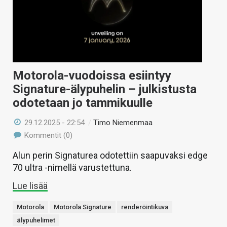
Motorola-vuodoissa esiintyy
Signature-älypuhelin – julkistusta
odotetaan jo tammikuulle
29.12.2025 - 22:54
/
Timo Niemenmaa
Kommentit (0)
Alun perin Signaturea odotettiin saapuvaksi edge
70 ultra -nimellä varustettuna.
Lue lisää
Motorola
Motorola Signature
renderöintikuva
älypuhelimet