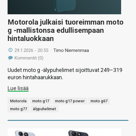
Motorola julkaisi tuoreimman moto
g -mallistonsa edullisempaan
hintaluokkaan
29.1.2026 - 20:55
/
Timo Niemenmaa
Kommentit (0)
Uudet moto g -älypuhelimet sijoittuvat 249–319
euron hintahaarukkaan.
Lue lisää
Motorola
moto g17
moto g17 power
moto g67
moto g77
älypuhelimet