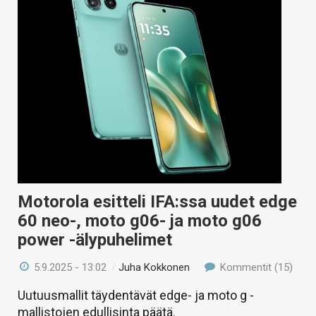
Motorola esitteli IFA:ssa uudet edge
60 neo-, moto g06- ja moto g06
power -älypuhelimet
5.9.2025 - 13:02
/
Juha Kokkonen
Kommentit (15)
Uutuusmallit täydentävät edge- ja moto g -
mallistojen edullisinta päätä.