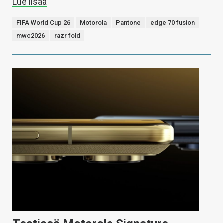
Lue lisää
FIFA World Cup 26
Motorola
Pantone
edge 70 fusion
mwc2026
razr fold