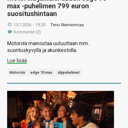
max -puhelimen 799 euron
suositushintaan
15.7.2026 - 19:20
/
Timo Niemenmaa
Kommentit (2)
Motorola mainostaa uutuuttaan mm.
suorituskyvyllä ja akunkestolla.
Lue lisää
Motorola
edge 70 max
älypuhelimet