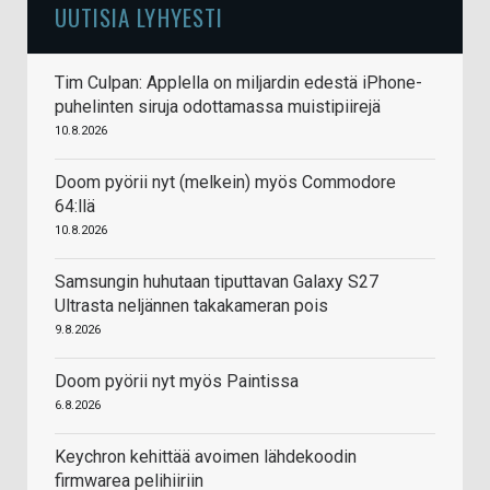
UUTISIA LYHYESTI
Tim Culpan: Applella on miljardin edestä iPhone-
puhelinten siruja odottamassa muistipiirejä
10.8.2026
Doom pyörii nyt (melkein) myös Commodore
64:llä
10.8.2026
Samsungin huhutaan tiputtavan Galaxy S27
Ultrasta neljännen takakameran pois
9.8.2026
Doom pyörii nyt myös Paintissa
6.8.2026
Keychron kehittää avoimen lähdekoodin
firmwarea pelihiiriin