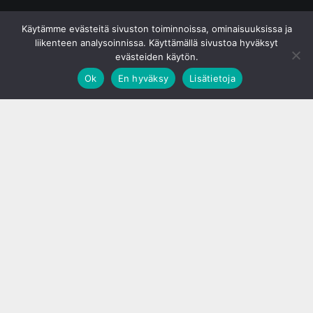
© S&J Media Oy
Käytämme evästeitä sivuston toiminnoissa, ominaisuuksissa ja
liikenteen analysoinnissa. Käyttämällä sivustoa hyväksyt
evästeiden käytön.
Ok
En hyväksy
Lisätietoja
;