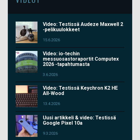
Video: Testissä Audeze Maxwell 2
-pelikuulokkeet
15.6.2026
Video: io-techin
messuosastoraportit Computex
2026 -tapahtumasta
3.6.2026
Video: Testissä Keychron K2 HE
All-Wood
13.4.2026
Uusi artikkeli & video: Testissä
Google Pixel 10a
9.3.2026