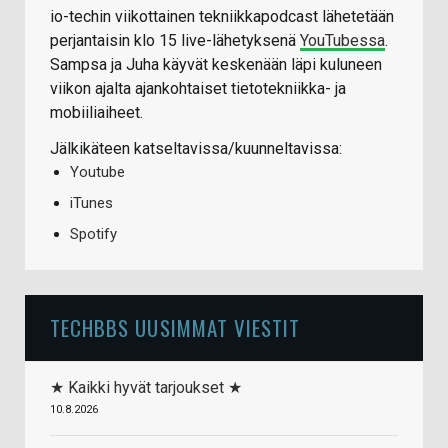
io-techin viikottainen tekniikkapodcast lähetetään
perjantaisin klo 15 live-lähetyksenä
YouTubessa
.
Sampsa ja Juha käyvät keskenään läpi kuluneen
viikon ajalta ajankohtaiset tietotekniikka- ja
mobiiliaiheet.
Jälkikäteen katseltavissa/kuunneltavissa:
Youtube
iTunes
Spotify
TECHBBS UUSIMMAT VIESTIT
★ Kaikki hyvät tarjoukset ★
10.8.2026