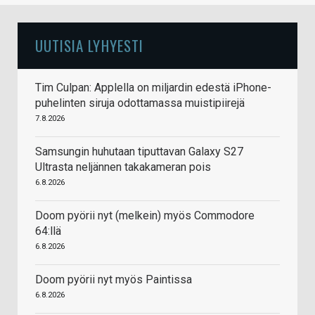
UUTISIA LYHYESTI
Tim Culpan: Applella on miljardin edestä iPhone-
puhelinten siruja odottamassa muistipiirejä
7.8.2026
Samsungin huhutaan tiputtavan Galaxy S27
Ultrasta neljännen takakameran pois
6.8.2026
Doom pyörii nyt (melkein) myös Commodore
64:llä
6.8.2026
Doom pyörii nyt myös Paintissa
6.8.2026