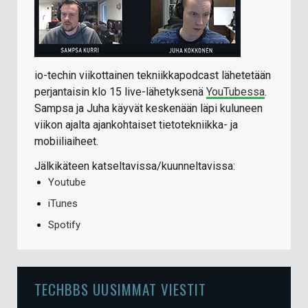
io-techin viikottainen tekniikkapodcast lähetetään
perjantaisin klo 15 live-lähetyksenä
YouTubessa
.
Sampsa ja Juha käyvät keskenään läpi kuluneen
viikon ajalta ajankohtaiset tietotekniikka- ja
mobiiliaiheet.
Jälkikäteen katseltavissa/kuunneltavissa:
Youtube
iTunes
Spotify
TECHBBS UUSIMMAT VIESTIT