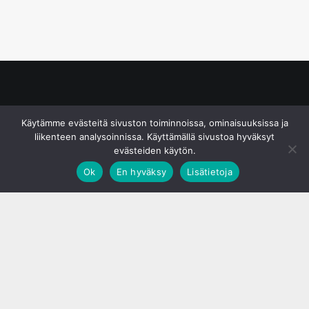
© S&J Media Oy
Käytämme evästeitä sivuston toiminnoissa, ominaisuuksissa ja
liikenteen analysoinnissa. Käyttämällä sivustoa hyväksyt
evästeiden käytön.
Ok
En hyväksy
Lisätietoja
;