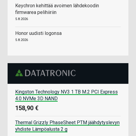
Keychron kehittää avoimen lähdekoodin
firmwarea pelihiiriin
5.8.2026
Honor uudisti logonsa
5.8.2026
Kingston Technology NV3 1 TB M.2 PCI Express
4.0 NVMe 3D NAND
158,90 €
Thermal Grizzly PhaseSheet PTM jäähdytyslevyn
yhdiste Lämpöalusta 2 g