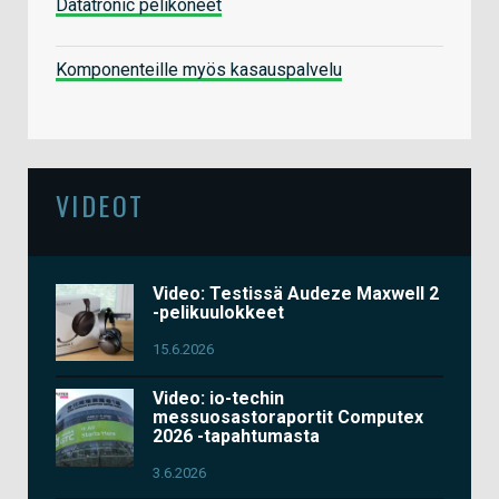
Datatronic pelikoneet
Komponenteille myös kasauspalvelu
VIDEOT
Video: Testissä Audeze Maxwell 2
-pelikuulokkeet
15.6.2026
Video: io-techin
messuosastoraportit Computex
2026 -tapahtumasta
3.6.2026