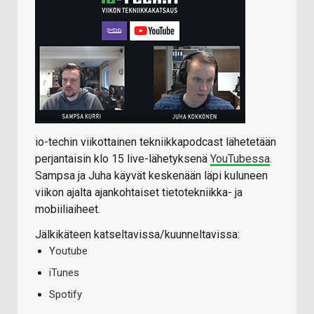
io-techin viikottainen tekniikkapodcast lähetetään
perjantaisin klo 15 live-lähetyksenä
YouTubessa
.
Sampsa ja Juha käyvät keskenään läpi kuluneen
viikon ajalta ajankohtaiset tietotekniikka- ja
mobiiliaiheet.
Jälkikäteen katseltavissa/kuunneltavissa:
Youtube
iTunes
Spotify