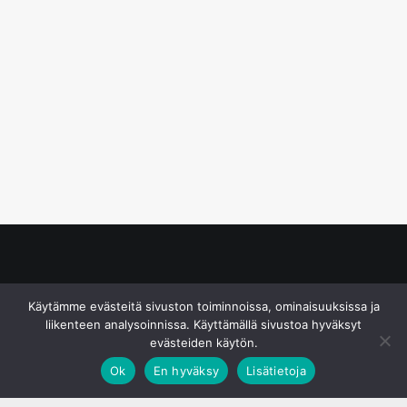
© S&J Media Oy
Käytämme evästeitä sivuston toiminnoissa, ominaisuuksissa ja
liikenteen analysoinnissa. Käyttämällä sivustoa hyväksyt
evästeiden käytön.
Ok
En hyväksy
Lisätietoja
;