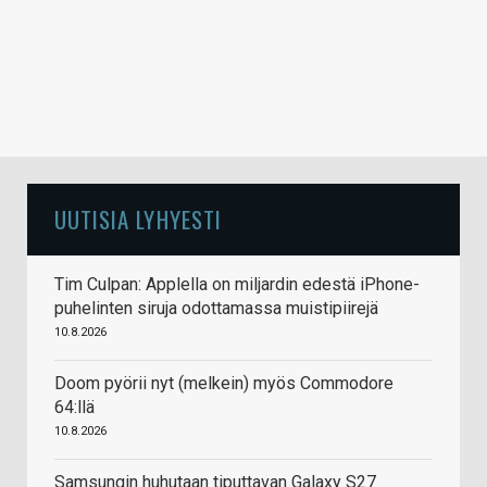
UUTISIA LYHYESTI
Tim Culpan: Applella on miljardin edestä iPhone-
puhelinten siruja odottamassa muistipiirejä
10.8.2026
Doom pyörii nyt (melkein) myös Commodore
64:llä
10.8.2026
Samsungin huhutaan tiputtavan Galaxy S27