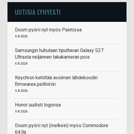
UUTISIA LYHYESTI
Doom pyörii nyt myös Paintissa
6.8.2026
Samsungin huhutaan tiputtavan Galaxy S27
Ultrasta neljännen takakameran pois
6.8.2026
Keychron kehittää avoimen lähdekoodin
firmwarea pelihiiriin
5.8.2026
Honor uudisti logonsa
5.8.2026
Doom pyörii nyt (melkein) myös Commodore
64:llä