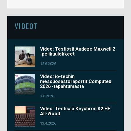
VIDEOT
Video: Testissä Audeze Maxwell 2
-pelikuulokkeet
15.6.2026
Video: io-techin
messuosastoraportit Computex
2026 -tapahtumasta
3.6.2026
Video: Testissä Keychron K2 HE
All-Wood
13.4.2026