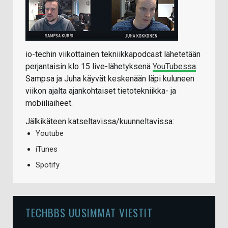
io-techin viikottainen tekniikkapodcast lähetetään
perjantaisin klo 15 live-lähetyksenä
YouTubessa
.
Sampsa ja Juha käyvät keskenään läpi kuluneen
viikon ajalta ajankohtaiset tietotekniikka- ja
mobiiliaiheet.
Jälkikäteen katseltavissa/kuunneltavissa:
Youtube
iTunes
Spotify
TECHBBS UUSIMMAT VIESTIT