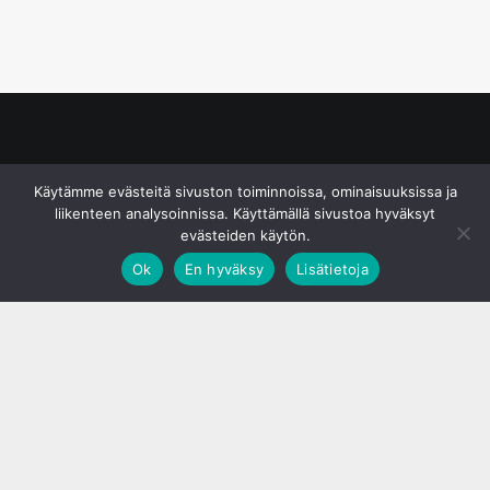
© S&J Media Oy
Käytämme evästeitä sivuston toiminnoissa, ominaisuuksissa ja
liikenteen analysoinnissa. Käyttämällä sivustoa hyväksyt
evästeiden käytön.
Ok
En hyväksy
Lisätietoja
;