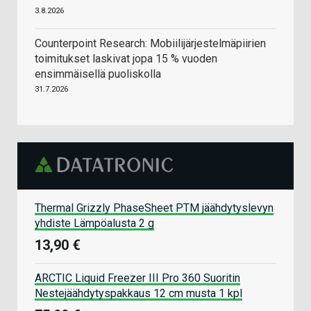
3.8.2026
Counterpoint Research: Mobiilijärjestelmäpiirien
toimitukset laskivat jopa 15 % vuoden
ensimmäisellä puoliskolla
31.7.2026
Thermal Grizzly PhaseSheet PTM jäähdytyslevyn
yhdiste Lämpöalusta 2 g
13,90 €
ARCTIC Liquid Freezer III Pro 360 Suoritin
Nestejäähdytyspakkaus 12 cm musta 1 kpl