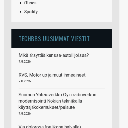
iTunes
Spotify
TECHBBS UUSIMMAT VIESTIT
Mikä ärsyttää kanssa-autoilijoissa?
7.8.2026
RVS, Motor up ja muut ihmeaineet.
7.8.2026
Suomen Yhteisverkko Oy:n radioverkon
modernisointi Nokian tekniikalla
käyttäjäkokemukset/palaute
7.8.2026
Via dolorosa (pelikone halvalla)