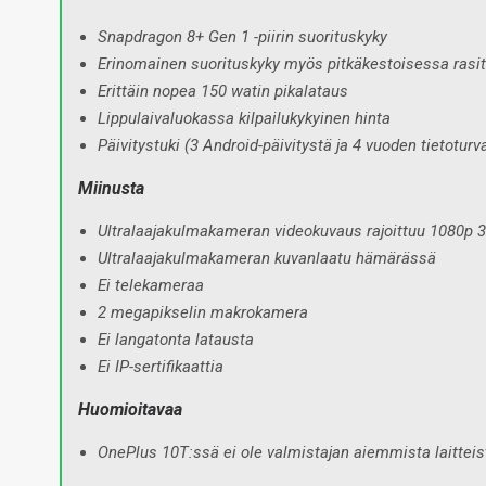
Snapdragon 8+ Gen 1 -piirin suorituskyky
Erinomainen suorituskyky myös pitkäkestoisessa rasi
Erittäin nopea 150 watin pikalataus
Lippulaivaluokassa kilpailukykyinen hinta
Päivitystuki (3 Android-päivitystä ja 4 vuoden tietoturv
Miinusta
Ultralaajakulmakameran videokuvaus rajoittuu 1080p 3
Ultralaajakulmakameran kuvanlaatu hämärässä
Ei telekameraa
2 megapikselin makrokamera
Ei langatonta latausta
Ei IP-sertifikaattia
Huomioitavaa
OnePlus 10T:ssä ei ole valmistajan aiemmista laitteista