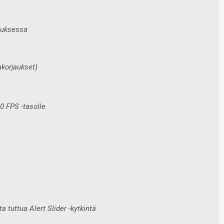
tuksessa
akorjaukset)
0 FPS -tasolle
 tuttua Alert Slider -kytkintä