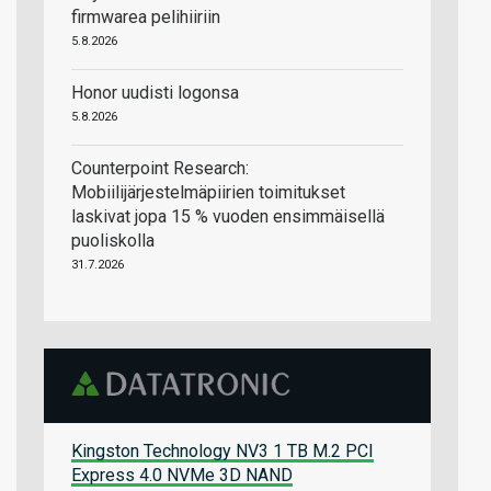
firmwarea pelihiiriin
5.8.2026
Honor uudisti logonsa
5.8.2026
Counterpoint Research:
Mobiilijärjestelmäpiirien toimitukset
laskivat jopa 15 % vuoden ensimmäisellä
puoliskolla
31.7.2026
Kingston Technology NV3 1 TB M.2 PCI
Express 4.0 NVMe 3D NAND