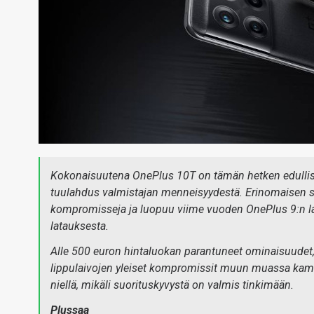
Kokonaisuutena OnePlus 10T on tämän hetken edulliste
tuulahdus valmistajan menneisyydestä. Erinomaisen su
kompromisseja ja luopuu viime vuoden OnePlus 9:n l
latauksesta.
Alle 500 euron hintaluokan parantuneet ominaisuudet, 
lippulaivojen yleiset kompromissit muun muassa kame
niellä, mikäli suorituskyvystä on valmis tinkimään.
Plussaa