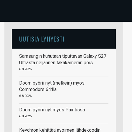
UUTISIA LYHYESTI
Samsungin huhutaan tiputtavan Galaxy S27
Ultrasta neljännen takakameran pois
6.8.2026
Doom pyörii nyt (melkein) myös
Commodore 64:llä
6.8.2026
Doom pyörii nyt myös Paintissa
6.8.2026
Keychron kehittää avoimen lähdekoodin