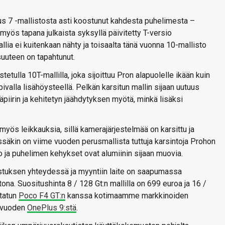
s 7 -mallistosta asti koostunut kahdesta puhelimesta –
t myös tapana julkaista syksyllä päivitetty T-versio
ia ei kuitenkaan nähty ja toisaalta tänä vuonna 10-mallisto
suuteen on tapahtunut.
stetulla 10T-mallilla, joka sijoittuu Pron alapuolelle ikään kuin
valla lisähöysteellä. Pelkän karsitun mallin sijaan uutuus
iirin ja kehitetyn jäähdytyksen myötä, minkä lisäksi
myös leikkauksia, sillä kamerajärjestelmää on karsittu ja
säkin on viime vuoden perusmallista tuttuja karsintoja Prohon
 ja puhelimen kehykset ovat alumiinin sijaan muovia.
istuksen yhteydessä ja myyntiin laite on saapumassa
na. Suositushinta 8 / 128 Gt:n mallilla on 699 euroa ja 16 /
statun
Poco F4 GT:n
kanssa kotimaamme markkinoiden
e vuoden
OnePlus 9:stä
.