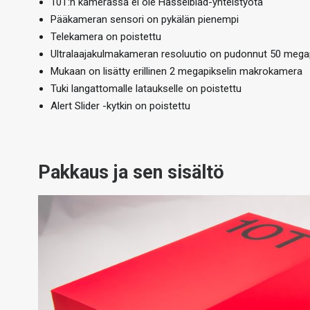
10T:n kamerassa ei ole Hasselblad-yhteistyötä
Pääkameran sensori on pykälän pienempi
Telekamera on poistettu
Ultralaajakulmakameran resoluutio on pudonnut 50 megap
Mukaan on lisätty erillinen 2 megapikselin makrokamera
Tuki langattomalle lataukselle on poistettu
Alert Slider -kytkin on poistettu
Pakkaus ja sen sisältö