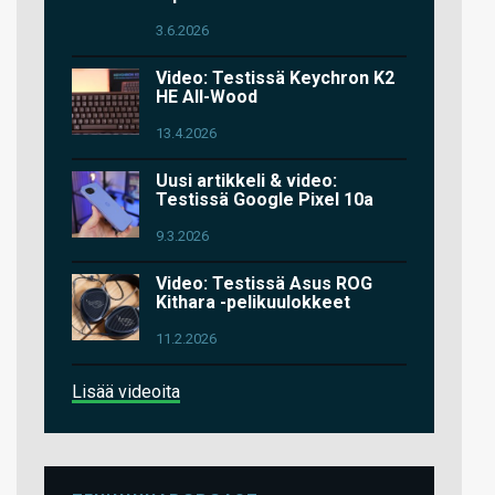
3.6.2026
Video: Testissä Keychron K2
HE All-Wood
13.4.2026
Uusi artikkeli & video:
Testissä Google Pixel 10a
9.3.2026
Video: Testissä Asus ROG
Kithara -pelikuulokkeet
11.2.2026
Lisää videoita