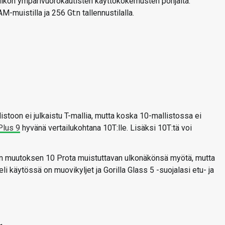
iikon ympärivuorokautisten käyttökokemusten pohjalta.
muistilla ja 256 Gt:n tallennustilalla.
listoon ei julkaistu T-mallia, mutta koska 10-mallistossa ei
lus 9
hyvänä vertailukohtana 10T:lle. Lisäksi 10T:tä voi
vän muutoksen 10 Prota muistuttavan ulkonäkönsä myötä, mutta
li käytössä on muovikyljet ja Gorilla Glass 5 -suojalasi etu- ja