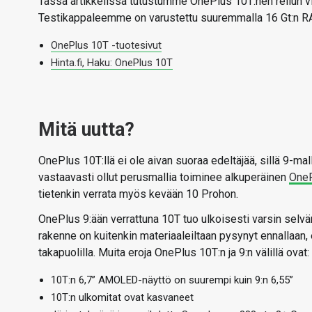
Tässä artikkelissa tutustumme OnePlus 10T:hen reilun v
Testikappaleemme on varustettu suuremmalla 16 Gt:n RAM-
OnePlus 10T -tuotesivut
Hinta.fi, Haku: OnePlus 10T
Mitä uutta?
OnePlus 10T:llä ei ole aivan suoraa edeltäjää, sillä 9-mal
vastaavasti ollut perusmallia toiminee alkuperäinen
OneP
tietenkin verrata myös kevään 10 Prohon.
OnePlus 9:ään verrattuna 10T tuo ulkoisesti varsin sel
rakenne on kuitenkin materiaaleiltaan pysynyt ennallaan, e
takapuolilla. Muita eroja OnePlus 10T:n ja 9:n välillä ovat:
10T:n 6,7” AMOLED-näyttö on suurempi kuin 9:n 6,55”
10T:n ulkomitat ovat kasvaneet