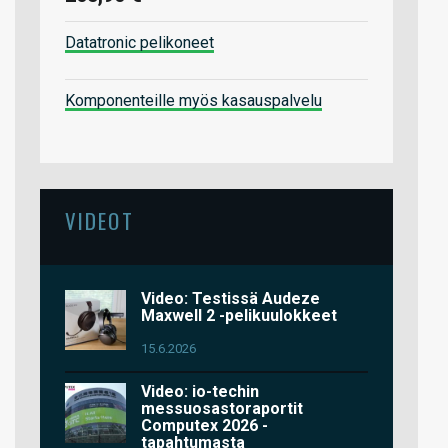
Datatronic pelikoneet
Komponenteille myös kasauspalvelu
VIDEOT
Video: Testissä Audeze
Maxwell 2 -pelikuulokkeet
15.6.2026
Video: io-techin
messuosastoraportit
Computex 2026 -
tapahtumasta