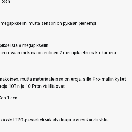
 1:een
megapikseliin, mutta sensori on pykälän pienempi
ikselistä 8 megapikseliin
seen, vaan mukana on erillinen 2 megapikselin makrokamera
äköinen, mutta materiaaleissa on eroja, sillä Pro-mallin kyljet
roja 10T:n ja 10 Pron välillä ovat:
Gen 1:een
sä ole LTPO-paneeli eli virkistystaajuus ei mukaudu yhtä