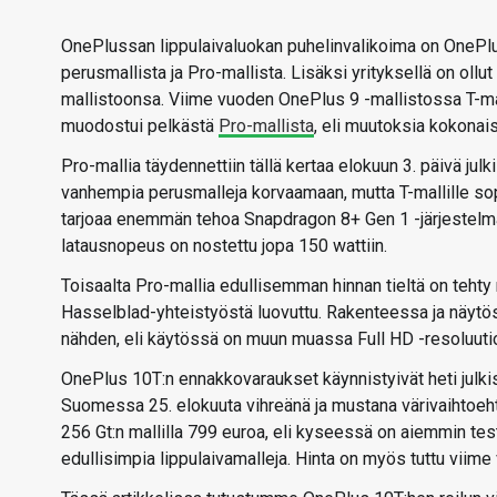
OnePlussan lippulaivaluokan puhelinvalikoima on OnePlu
perusmallista ja Pro-mallista. Lisäksi yrityksellä on ollu
mallistoonsa. Viime vuoden OnePlus 9 -mallistossa T-mall
muodostui pelkästä
Pro-mallista
, eli muutoksia kokonai
Pro-mallia täydennettiin tällä kertaa elokuun 3. päivä julki
vanhempia perusmalleja korvaamaan, mutta T-mallille sopi
tarjoaa enemmän tehoa Snapdragon 8+ Gen 1 -järjestelmäp
latausnopeus on nostettu jopa 150 wattiin.
Toisaalta Pro-mallia edullisemman hinnan tieltä on tehty 
Hasselblad-yhteistyöstä luovuttu. Rakenteessa ja näytös
nähden, eli käytössä on muun muassa Full HD -resoluutio
OnePlus 10T:n ennakkovaraukset käynnistyivät heti julk
Suomessa 25. elokuuta vihreänä ja mustana värivaihtoehto
256 Gt:n mallilla 799 euroa, eli kyseessä on aiemmin te
edullisimpia lippulaivamalleja. Hinta on myös tuttu viim