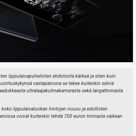
n lippulaivapuhelinten ehdotonta kärkeä ja siten kuin
orituskykynsä vastapainona se tekee kuitenkin selviä
aadukkaasta ultralaajakulmakamerasta sekä langattomasta
koko lippulaivaluokan hintojen nousu ja edullisten
roissa voivat kuitenkin tehdä 700 euron hinnasta vaikean