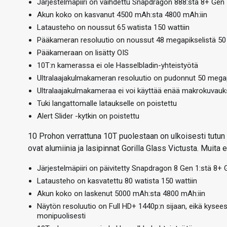
Järjestelmäpiiri on vaihdettu Snapdragon 888:sta 8+ Gen
Akun koko on kasvanut 4500 mAh:sta 4800 mAh:iin
Latausteho on noussut 65 watista 150 wattiin
Pääkameran resoluutio on noussut 48 megapikselistä 50 
Pääkameraan on lisätty OIS
10T:n kamerassa ei ole Hasselbladin-yhteistyötä
Ultralaajakulmakameran resoluutio on pudonnut 50 megap
Ultralaajakulmakameraa ei voi käyttää enää makrokuvauk
Tuki langattomalle lataukselle on poistettu
Alert Slider -kytkin on poistettu
10 Prohon verrattuna 10T puolestaan on ulkoisesti tutun n
ovat alumiinia ja lasipinnat Gorilla Glass Victusta. Muita e
Järjestelmäpiiri on päivitetty Snapdragon 8 Gen 1:stä 8+ 
Latausteho on kasvatettu 80 watista 150 wattiin
Akun koko on laskenut 5000 mAh:sta 4800 mAh:iin
Näytön resoluutio on Full HD+ 1440p:n sijaan, eikä kysees
monipuolisesti