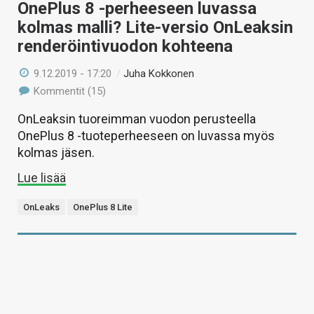
OnePlus 8 -perheeseen luvassa
kolmas malli? Lite-versio OnLeaksin
renderöintivuodon kohteena
9.12.2019 - 17:20
/
Juha Kokkonen
Kommentit (15)
OnLeaksin tuoreimman vuodon perusteella
OnePlus 8 -tuoteperheeseen on luvassa myös
kolmas jäsen.
Lue lisää
OnLeaks
OnePlus 8 Lite