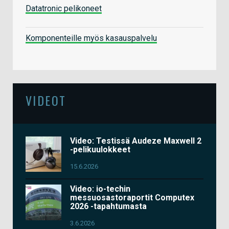
Datatronic pelikoneet
Komponenteille myös kasauspalvelu
VIDEOT
Video: Testissä Audeze Maxwell 2
-pelikuulokkeet
15.6.2026
Video: io-techin
messuosastoraportit Computex
2026 -tapahtumasta
3.6.2026