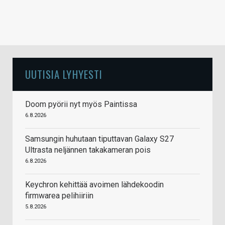
UUTISIA LYHYESTI
Doom pyörii nyt myös Paintissa
6.8.2026
Samsungin huhutaan tiputtavan Galaxy S27
Ultrasta neljännen takakameran pois
6.8.2026
Keychron kehittää avoimen lähdekoodin
firmwarea pelihiiriin
5.8.2026