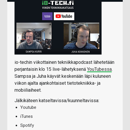
io-techin viikottainen tekniikkapodcast lähetetään
perjantaisin klo 15 live-lähetyksenä
YouTubessa
.
Sampsa ja Juha käyvät keskenään läpi kuluneen
viikon ajalta ajankohtaiset tietotekniikka- ja
mobiiliaiheet.
Jälkikäteen katseltavissa/kuunneltavissa:
Youtube
iTunes
Spotify