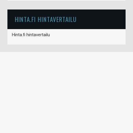
HINTA.FI HINTAVERTAILU
Hinta.fi hintavertailu