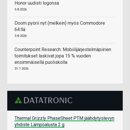
Honor uudisti logonsa
5.8.2026
Doom pyörii nyt (melkein) myös Commodore
64:llä
3.8.2026
Counterpoint Research: Mobiilijärjestelmäpiirien
toimitukset laskivat jopa 15 % vuoden
ensimmäisellä puoliskolla
31.7.2026
Thermal Grizzly PhaseSheet PTM jäähdytyslevyn
yhdiste Lämpöalusta 2 g