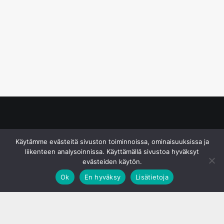
© S&J Media Oy
Käytämme evästeitä sivuston toiminnoissa, ominaisuuksissa ja
liikenteen analysoinnissa. Käyttämällä sivustoa hyväksyt
evästeiden käytön.
Ok
En hyväksy
Lisätietoja
;