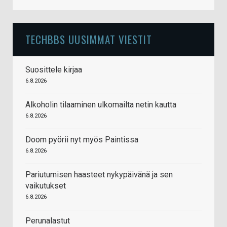
TECHBBS UUSIMMAT VIESTIT
Suosittele kirjaa
6.8.2026
Alkoholin tilaaminen ulkomailta netin kautta
6.8.2026
Doom pyörii nyt myös Paintissa
6.8.2026
Pariutumisen haasteet nykypäivänä ja sen
vaikutukset
6.8.2026
Perunalastut