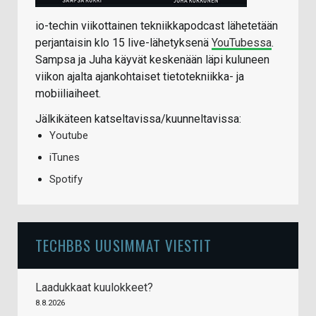
io-techin viikottainen tekniikkapodcast lähetetään
perjantaisin klo 15 live-lähetyksenä
YouTubessa
.
Sampsa ja Juha käyvät keskenään läpi kuluneen
viikon ajalta ajankohtaiset tietotekniikka- ja
mobiiliaiheet.
Jälkikäteen katseltavissa/kuunneltavissa:
Youtube
iTunes
Spotify
TECHBBS UUSIMMAT VIESTIT
Laadukkaat kuulokkeet?
8.8.2026