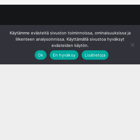
© S&J Media Oy
Käytämme evästeitä sivuston toiminnoissa, ominaisuuksissa ja
liikenteen analysoinnissa. Käyttämällä sivustoa hyväksyt
evästeiden käytön.
Ok
En hyväksy
Lisätietoja
;