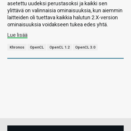
asetettu uudeksi perustasoksi ja kaikki sen
ylittävä on valinnaisia ominaisuuksia, kun aiemmin
laitteiden oli tuettava kaikkia halutun 2.X-version
ominaisuuksia voidakseen tukea edes yhtä.
Lue lisää
Khronos
OpenCL
OpenCL 1.2
OpenCL 3.0