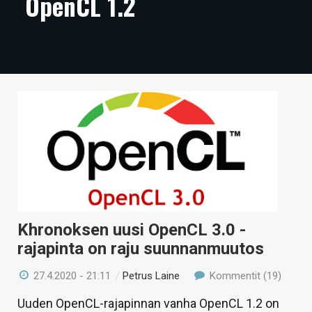
OpenCL 1.2
ARTIKKELIT
VIDEOT
TECHBBS
TIETOA
HINTA.FI
KAUPPA
VAIHDA TEEMA
Khronoksen uusi OpenCL 3.0 -
rajapinta on raju suunnanmuutos
HAKU
27.4.2020 - 21:11
/
Petrus Laine
Kommentit (19)
Uuden OpenCL-rajapinnan vanha OpenCL 1.2 on