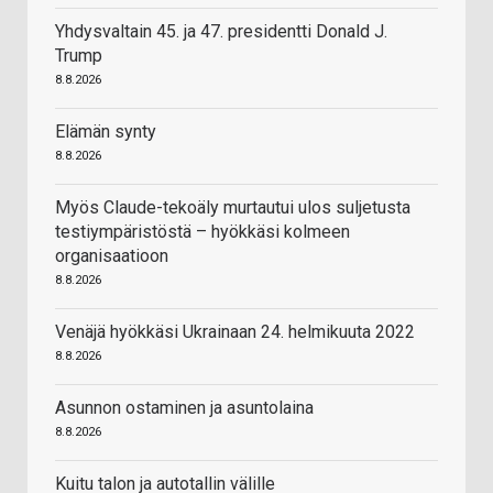
Yhdysvaltain 45. ja 47. presidentti Donald J.
Trump
8.8.2026
Elämän synty
8.8.2026
Myös Claude-tekoäly murtautui ulos suljetusta
testiympäristöstä – hyökkäsi kolmeen
organisaatioon
8.8.2026
Venäjä hyökkäsi Ukrainaan 24. helmikuuta 2022
8.8.2026
Asunnon ostaminen ja asuntolaina
8.8.2026
Kuitu talon ja autotallin välille