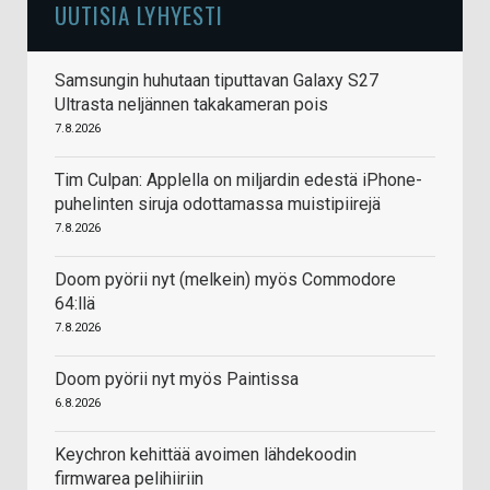
UUTISIA LYHYESTI
Samsungin huhutaan tiputtavan Galaxy S27
Ultrasta neljännen takakameran pois
7.8.2026
Tim Culpan: Applella on miljardin edestä iPhone-
puhelinten siruja odottamassa muistipiirejä
7.8.2026
Doom pyörii nyt (melkein) myös Commodore
64:llä
7.8.2026
Doom pyörii nyt myös Paintissa
6.8.2026
Keychron kehittää avoimen lähdekoodin
firmwarea pelihiiriin