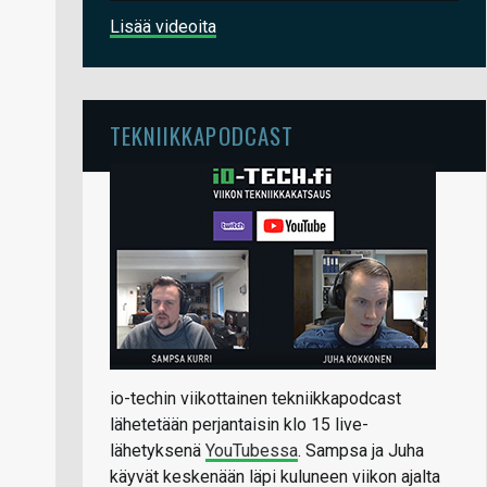
Lisää videoita
TEKNIIKKAPODCAST
io-techin viikottainen tekniikkapodcast
lähetetään perjantaisin klo 15 live-
lähetyksenä
YouTubessa
. Sampsa ja Juha
käyvät keskenään läpi kuluneen viikon ajalta