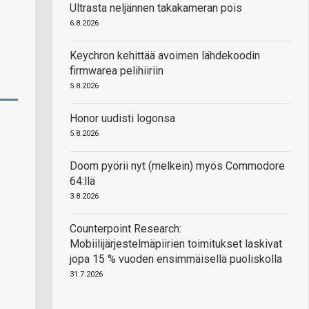
Ultrasta neljännen takakameran pois
6.8.2026
Keychron kehittää avoimen lähdekoodin
firmwarea pelihiiriin
5.8.2026
Honor uudisti logonsa
5.8.2026
Doom pyörii nyt (melkein) myös Commodore
64:llä
3.8.2026
Counterpoint Research:
Mobiilijärjestelmäpiirien toimitukset laskivat
jopa 15 % vuoden ensimmäisellä puoliskolla
31.7.2026