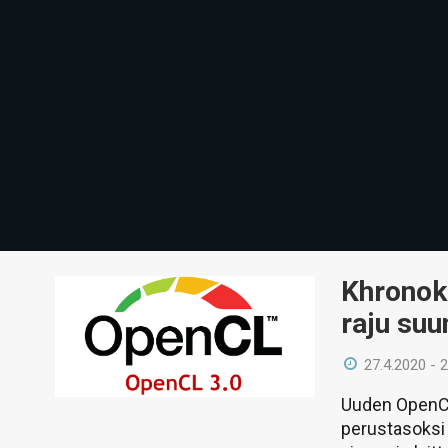
Khronoks
raju su
27.4.2020 - 
Uuden OpenCL
perustasoksi 