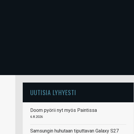
UUTISIA LYHYESTI
Doom pyörii nyt myös Paintissa
6.8.2026
Samsungin huhutaan tiputtavan Galaxy S27