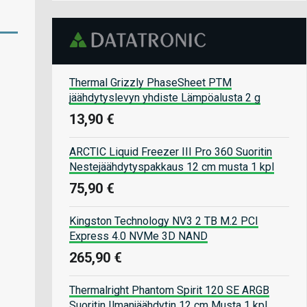
Thermal Grizzly PhaseSheet PTM
jäähdytyslevyn yhdiste Lämpöalusta 2 g
13,90 €
ARCTIC Liquid Freezer III Pro 360 Suoritin
Nestejäähdytyspakkaus 12 cm musta 1 kpl
75,90 €
Kingston Technology NV3 2 TB M.2 PCI
Express 4.0 NVMe 3D NAND
265,90 €
Thermalright Phantom Spirit 120 SE ARGB
Suoritin Ilmanjäähdytin 12 cm Musta 1 kpl