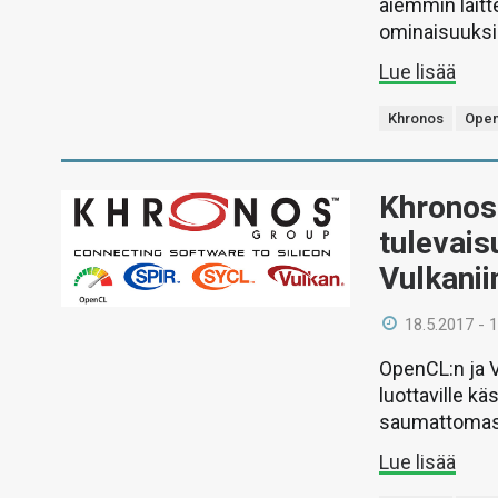
aiemmin laitt
ominaisuuksi
Lue lisää
Khronos
Ope
Khronos 
tulevais
Vulkanii
18.5.2017 - 
OpenCL:n ja V
luottaville k
saumattomast
Lue lisää