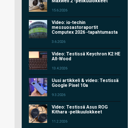
Maxwell 2 -pelikuulokkeet
15.6.2026
Video: io-techin
messuosastoraportit
Computex 2026 -tapahtumasta
3.6.2026
Video: Testissä Keychron K2 HE
All-Wood
13.4.2026
Uusi artikkeli & video: Testissä
Google Pixel 10a
9.3.2026
Video: Testissä Asus ROG
Kithara -pelikuulokkeet
11.2.2026