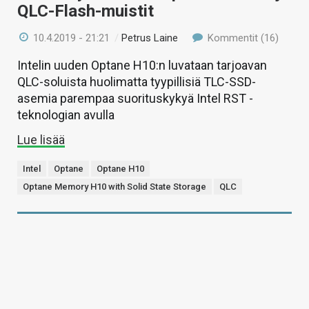
QLC-Flash-muistit
10.4.2019 - 21:21
/
Petrus Laine
Kommentit (16)
Intelin uuden Optane H10:n luvataan tarjoavan
QLC-soluista huolimatta tyypillisiä TLC-SSD-
asemia parempaa suorituskykyä Intel RST -
teknologian avulla
Lue lisää
Intel
Optane
Optane H10
Optane Memory H10 with Solid State Storage
QLC