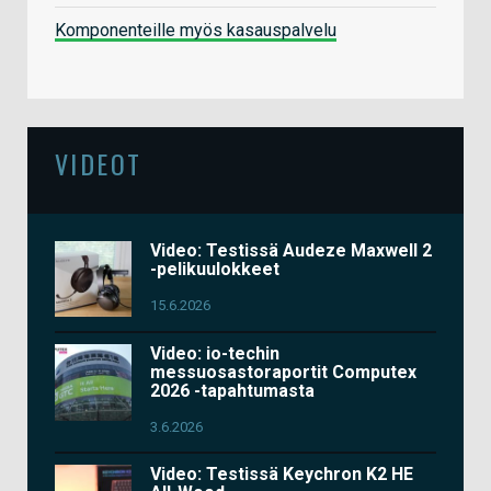
Komponenteille myös kasauspalvelu
VIDEOT
Video: Testissä Audeze Maxwell 2
-pelikuulokkeet
15.6.2026
Video: io-techin
messuosastoraportit Computex
2026 -tapahtumasta
3.6.2026
Video: Testissä Keychron K2 HE