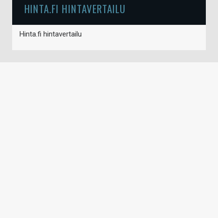
HINTA.FI HINTAVERTAILU
Hinta.fi hintavertailu