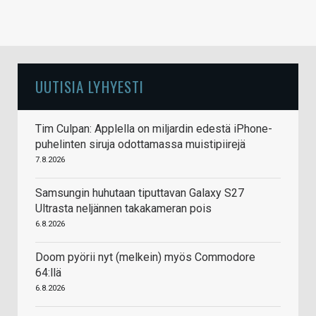
UUTISIA LYHYESTI
Tim Culpan: Applella on miljardin edestä iPhone-
puhelinten siruja odottamassa muistipiirejä
7.8.2026
Samsungin huhutaan tiputtavan Galaxy S27
Ultrasta neljännen takakameran pois
6.8.2026
Doom pyörii nyt (melkein) myös Commodore
64:llä
6.8.2026