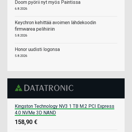
Doom pyörii nyt myös Paintissa
6.8.2026
Keychron kehittää avoimen lähdekoodin
firmwarea pelihiiriin
5.8.2026
Honor uudisti logonsa
5.8.2026
Kingston Technology NV3 1 TB M.2 PCI Express
4.0 NVMe 3D NAND
158,90 €