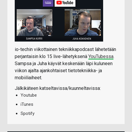
io-techin viikottainen tekniikkapodcast lähetetään
perjantaisin klo 15 live-lähetyksenä
YouTubessa
.
Sampsa ja Juha käyvät keskenään läpi kuluneen
viikon ajalta ajankohtaiset tietotekniikka- ja
mobiiliaiheet.
Jälkikäteen katseltavissa/kuunneltavissa:
Youtube
iTunes
Spotify