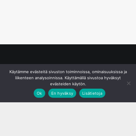
© S&J Media Oy
Käytämme evästeitä sivuston toiminnoissa, ominaisuuksissa ja
liikenteen analysoinnissa. Käyttämällä sivustoa hyväksyt
evästeiden käytön.
Ok
En hyväksy
Lisätietoja
;