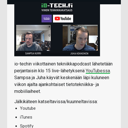
io-techin viikottainen tekniikkapodcast lähetetään
perjantaisin klo 15 live-lähetyksenä
YouTubessa
.
Sampsa ja Juha käyvät keskenään läpi kuluneen
viikon ajalta ajankohtaiset tietotekniikka- ja
mobiiliaiheet.
Jälkikäteen katseltavissa/kuunneltavissa:
Youtube
iTunes
Spotify