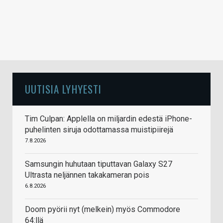
UUTISIA LYHYESTI
Tim Culpan: Applella on miljardin edestä iPhone-
puhelinten siruja odottamassa muistipiirejä
7.8.2026
Samsungin huhutaan tiputtavan Galaxy S27
Ultrasta neljännen takakameran pois
6.8.2026
Doom pyörii nyt (melkein) myös Commodore
64:llä