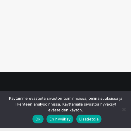
© S&J Media Oy
Käytämme evästeitä sivuston toiminnoissa, ominaisuuksissa ja
liikenteen analysoinnissa. Käyttämällä sivustoa hyväksyt
evästeiden käytön.
Ok
En hyväksy
Lisätietoja
;