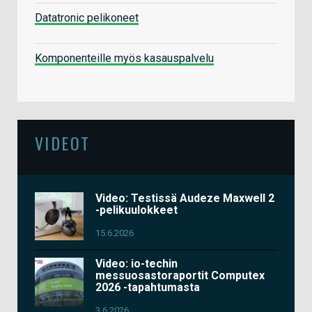
Datatronic pelikoneet
Komponenteille myös kasauspalvelu
VIDEOT
Video: Testissä Audeze Maxwell 2
-pelikuulokkeet
15.6.2026
Video: io-techin
messuosastoraportit Computex
2026 -tapahtumasta
3.6.2026