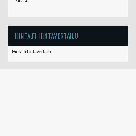
7.8.2026
HINTA.FI HINTAVERTAILU
Hinta.fi hintavertailu