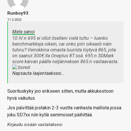
Runboy93
11.5.2022
Mete sanoi
10 IV:n 695 ei ollut itselleni vielä tuttu – luenko
benchmarkkeja oikein, vai onko piiri oikeasti näin
tuhnu? Verrokkina omasta luurista löytyvä 865, jota
on saanut 300€:lla Oneplus 8T:ssä. 695:n 3DMark
score karvan päälle neljänneksen 865:n vastaavasta.
Napsauta laajentaaksesi…
Suorituskyky joo erikseen sitten, mutta akkukestoon
hyvä vaikutus.
Jos päivittää jostakin 2-3 vuotta vanhasta mallista jossa
joku SD7xx niin kyllä semmoiset päihittää.
Kirjaudu sisään vastataksesi