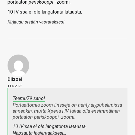
portaaton
periskooppi
-zoomi.
10 IV:ssa ei ole langatonta latausta.
Kirjaudu sisään vastataksesi
Diizzel
11.5.2022
Teemu79 sanoi
Portaattomia zoom-linssejä on nähty älypuhelimissa
ennenkin, mutta Xperia I IV taitaa olla ensimmäinen
portaaton
periskooppi
-zoomi.
10 IV:ssa ei ole langatonta latausta.
Napsauta laajentaaksesi…