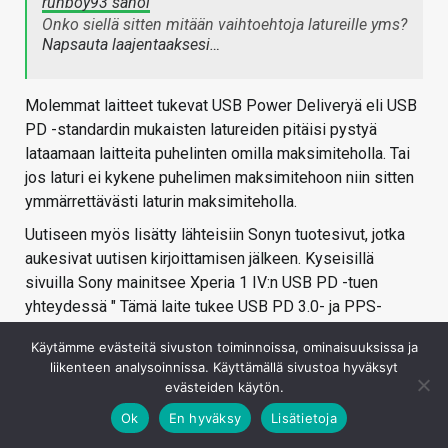
runboy93 sanoi
Onko siellä sitten mitään vaihtoehtoja latureille yms?
Napsauta laajentaaksesi…
Molemmat laitteet tukevat USB Power Deliveryä eli USB
PD -standardin mukaisten latureiden pitäisi pystyä
lataamaan laitteita puhelinten omilla maksimiteholla. Tai
jos laturi ei kykene puhelimen maksimitehoon niin sitten
ymmärrettävästi laturin maksimiteholla.
Uutiseen myös lisätty lähteisiin Sonyn tuotesivut, jotka
aukesivat uutisen kirjoittamisen jälkeen. Kyseisillä
sivuilla Sony mainitsee Xperia 1 IV:n USB PD -tuen
yhteydessä " Tämä laite tukee USB PD 3.0- ja PPS-
standardeja. On suositeltavaa käyttää Sonyn
Käytämme evästeitä sivuston toiminnoissa, ominaisuuksissa ja
suunnittelemaa laturia ja erityisesti Xperiaasi
liikenteen analysoinnissa. Käyttämällä sivustoa hyväksyt
suunniteltua kaapelia. ", mutta käytännössä mitään syytä,
evästeiden käytön.
miksi juuri Sonyn laturi toimisi paremmin ei pitäisi olla,
Ok
En hyväksy
Lisätietoja
kun kyseessä on yleinen standardi.