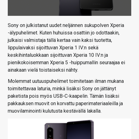
Sony on julkistanut uudet neljännen sukupolven Xperia
-älypuhelimet. Kuten huhuissa osattiin jo odottaakin,
julkaisi valmistaja tällä kertaa vain kaksi tuotetta,
lippulaivaksi sijoittuvan Xperia 1 IV:n sekä
keskihintaluokkaan sijoittuvan Xperia 10 IV:n ja
pienikokoisemman Xperia 5 -huippumallin seuraajaa ei
ainakaan vielä toistaiseksi nähty.
Molemmat uutuuspuhelimet toimitetaan ilman mukana
toimitettavaa laturia, minkä lisäksi Sony on jättänyt
paketista pois myös USB-C-kaapelin. Tämän lisäksi
pakkauksen muovit on korvattu paperimateriaaleilla ja
muovilaminointi kulutusta kestävällä lakalla.