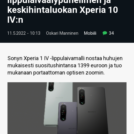
ARTIKKELIT
keskihintaluokan Xperia 10
IV:n
VIDEOT
TECHBBS
11.5.2022 - 10:13
Oskari Manninen
Mobiili
34
TIETOA
HINTA.FI
Sonyn Xperia 1 IV -lippulaivamalli nostaa huhujen
mukaisesti suositushintansa 1399 euroon ja tuo
KAUPPA
mukanaan portaattoman optisen zoomin.
VAIHDA TEEMA
HAKU