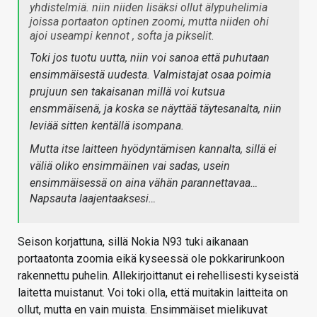
yhdistelmiä. niin niiden lisäksi ollut älypuhelimia
joissa portaaton optinen zoomi, mutta niiden ohi
ajoi useampi kennot , softa ja pikselit.
Toki jos tuotu uutta, niin voi sanoa että puhutaan
ensimmäisestä uudesta. Valmistajat osaa poimia
prujuun sen takaisanan millä voi kutsua
ensmmäisenä, ja koska se näyttää täytesanalta, niin
leviää sitten kentällä isompana.
Mutta itse laitteen hyödyntämisen kannalta, sillä ei
väliä oliko ensimmäinen vai sadas, usein
ensimmäisessä on aina vähän parannettavaa…
Napsauta laajentaaksesi…
Seison korjattuna, sillä Nokia N93 tuki aikanaan
portaatonta zoomia eikä kyseessä ole pokkarirunkoon
rakennettu puhelin. Allekirjoittanut ei rehellisesti kyseistä
laitetta muistanut. Voi toki olla, että muitakin laitteita on
ollut, mutta en vain muista. Ensimmäiset mielikuvat