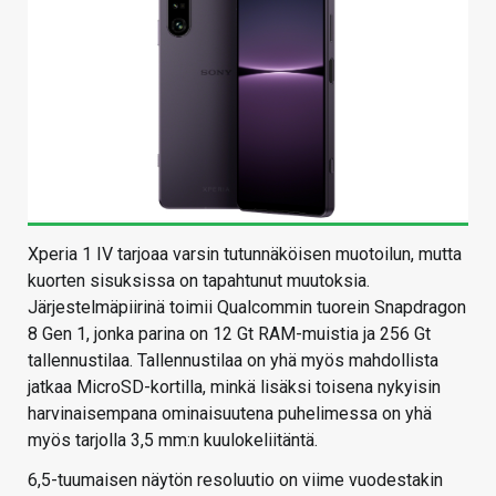
Xperia 1 IV tarjoaa varsin tutunnäköisen muotoilun, mutta
kuorten sisuksissa on tapahtunut muutoksia.
Järjestelmäpiirinä toimii Qualcommin tuorein Snapdragon
8 Gen 1, jonka parina on 12 Gt RAM-muistia ja 256 Gt
tallennustilaa. Tallennustilaa on yhä myös mahdollista
jatkaa MicroSD-kortilla, minkä lisäksi toisena nykyisin
harvinaisempana ominaisuutena puhelimessa on yhä
myös tarjolla 3,5 mm:n kuulokeliitäntä.
6,5-tuumaisen näytön resoluutio on viime vuodestakin