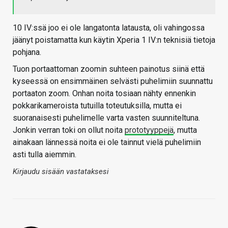
10 IV:ssä joo ei ole langatonta latausta, oli vahingossa
jäänyt poistamatta kun käytin Xperia 1 IV:n teknisiä tietoja
pohjana.
Tuon portaattoman zoomin suhteen painotus siinä että
kyseessä on ensimmäinen selvästi puhelimiin suunnattu
portaaton zoom. Onhan noita tosiaan nähty ennenkin
pokkarikameroista tutuilla toteutuksilla, mutta ei
suoranaisesti puhelimelle varta vasten suunniteltuna.
Jonkin verran toki on ollut noita
prototyyppejä
, mutta
ainakaan lännessä noita ei ole tainnut vielä puhelimiin
asti tulla aiemmin.
Kirjaudu sisään vastataksesi