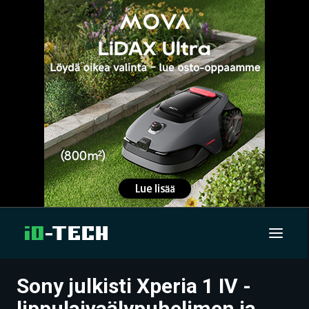
Sony julkisti Xperia 1 IV -
UUTISET
lippulaivaälypuhelimen ja