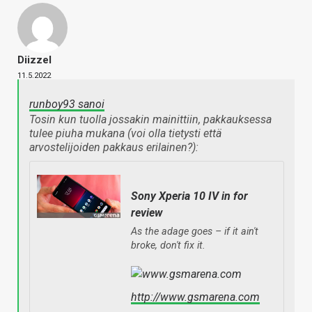
Diizzel
11.5.2022
runboy93 sanoi
Tosin kun tuolla jossakin mainittiin, pakkauksessa
tulee piuha mukana (voi olla tietysti että
arvostelijoiden pakkaus erilainen?):
Sony Xperia 10 IV in for
review
As the adage goes – if it ain't
broke, don't fix it.
http://www.gsmarena.com