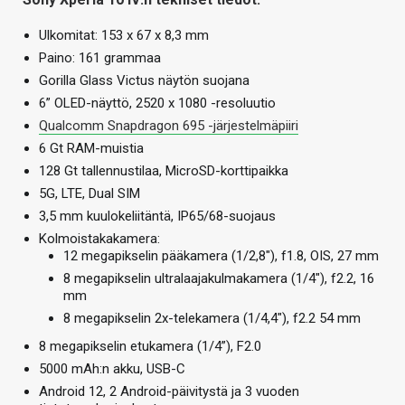
Ulkomitat: 153 x 67 x 8,3 mm
Paino: 161 grammaa
Gorilla Glass Victus näytön suojana
6” OLED-näyttö, 2520 x 1080 -resoluutio
Qualcomm Snapdragon 695 -järjestelmäpiiri
6 Gt RAM-muistia
128 Gt tallennustilaa, MicroSD-korttipaikka
5G, LTE, Dual SIM
3,5 mm kuulokeliitäntä, IP65/68-suojaus
Kolmoistakakamera:
12 megapikselin pääkamera (1/2,8″), f1.8, OIS, 27 mm
8 megapikselin ultralaajakulmakamera (1/4″), f2.2, 16
mm
8 megapikselin 2x-telekamera (1/4,4″), f2.2 54 mm
8 megapikselin etukamera (1/4”), F2.0
5000 mAh:n akku, USB-C
Android 12, 2 Android-päivitystä ja 3 vuoden