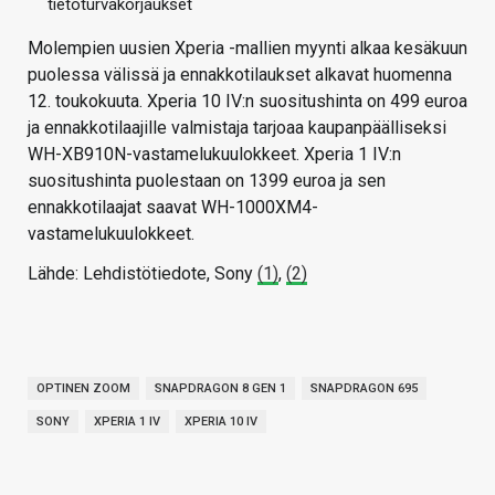
tietoturvakorjaukset
Molempien uusien Xperia -mallien myynti alkaa kesäkuun
puolessa välissä ja ennakkotilaukset alkavat huomenna
12. toukokuuta. Xperia 10 IV:n suositushinta on 499 euroa
ja ennakkotilaajille valmistaja tarjoaa kaupanpäälliseksi
WH-XB910N-vastamelukuulokkeet. Xperia 1 IV:n
suositushinta puolestaan on 1399 euroa ja sen
ennakkotilaajat saavat WH-1000XM4-
vastamelukuulokkeet.
Lähde: Lehdistötiedote, Sony
(1)
,
(2)
OPTINEN ZOOM
SNAPDRAGON 8 GEN 1
SNAPDRAGON 695
SONY
XPERIA 1 IV
XPERIA 10 IV