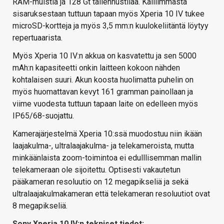
RAM-muistia ja 128 Gt tallennustilaa. Kalliimmasta
sisaruksestaan tuttuun tapaan myös Xperia 10 IV tukee
microSD-kortteja ja myös 3,5 mm:n kuulokeliitäntä löytyy
repertuaarista.
Myös Xperia 10 IV:n akkua on kasvatettu ja sen 5000
mAh:n kapasiteetti onkin laitteen kokoon nähden
kohtalaisen suuri. Akun koosta huolimatta puhelin on
myös huomattavan kevyt 161 gramman painollaan ja
viime vuodesta tuttuun tapaan laite on edelleen myös
IP65/68-suojattu.
Kamerajärjestelmä Xperia 10:ssä muodostuu niin ikään
laajakulma-, ultralaajakulma- ja telekameroista, mutta
minkäänlaista zoom-toimintoa ei edulllisemman mallin
telekameraan ole sijoitettu. Optisesti vakautetun
pääkameran resoluutio on 12 megapikseliä ja sekä
ultralaajakulmakameran että telekameran resoluutiot ovat
8 megapikseliä.
Sony Xperia 10 IV:n tekniset tiedot: