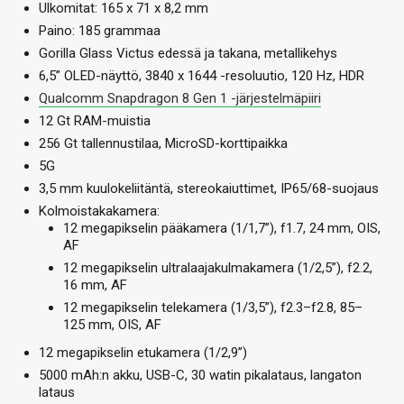
Ulkomitat: 165 x 71 x 8,2 mm
Paino: 185 grammaa
Gorilla Glass Victus edessä ja takana, metallikehys
6,5” OLED-näyttö, 3840 x 1644 -resoluutio, 120 Hz, HDR
Qualcomm Snapdragon 8 Gen 1 -järjestelmäpiiri
12 Gt RAM-muistia
256 Gt tallennustilaa, MicroSD-korttipaikka
5G
3,5 mm kuulokeliitäntä, stereokaiuttimet, IP65/68-suojaus
Kolmoistakakamera:
12 megapikselin pääkamera (1/1,7”), f1.7, 24 mm, OIS,
AF
12 megapikselin ultralaajakulmakamera (1/2,5”), f2.2,
16 mm, AF
12 megapikselin telekamera (1/3,5”), f2.3–f2.8, 85–
125 mm, OIS, AF
12 megapikselin etukamera (1/2,9”)
5000 mAh:n akku, USB-C, 30 watin pikalataus, langaton
lataus