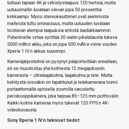
tuttuun tapaan 4K ja virkistystaajuus 120 hertsiä, mutta
uutuusmallin luvataan olevan jopa 50 prosenttia
kirkkaampi. Myös stereokaiuttimet ovat aiemmista
malleista tuttu ominaisuus, mutta uutuuden luvataan
toistavan alempia taajuuksia entistä laadukkaammin.
Puhelimelle virtaa syöttää 30 watin pikalatausta tukeva
5000 mAh:n akku, joka on jopa 500 mAh:a viime vuoden
Xperia 1 III:n akkua suurempi.
Kamerajärjestelmä on pysynyt pääpiirteiltään ennallaan,
eli se muodostuu yhä kolmesta 12 megapikselin
kamerasta – ultralaajakulma, laajakulma ja tele. Mutta
kehitystä niissäkin on tapahtunut ja telekamerana toimii
portaattomalla optisella zoomilla varustettu
periskooppikamera, joka tarjoaa 85–125 mm polttovälin.
Kaikki kolme kameraa myös tukevat 120 FPS:n 4K-
videokuvausta.
Sony Xperia 1 IV:n tekniset tiedot: