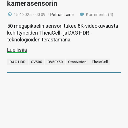
kamerasensorin
15.4.2025 - 00:09
/
Petrus Laine
Kommentit (4)
50 megapikselin sensori tukee 8K-videokuvausta
kehittyneiden TheiaCell- ja DAG HDR -
teknologioiden terästämänä.
Lue lisää
DAG HDR
OV50X
OV50X50
Omnivision
TheiaCell