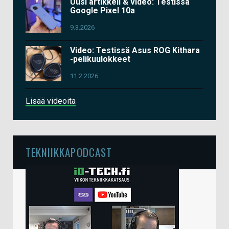
Uusi artikkeli & video: Testissä
Google Pixel 10a
9.3.2026
Video: Testissä Asus ROG Kithara
-pelikuulokkeet
11.2.2026
Lisää videoita
TEKNIIKKAPODCAST