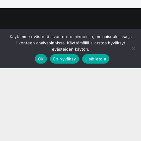
© S&J Media Oy
Käytämme evästeitä sivuston toiminnoissa, ominaisuuksissa ja
liikenteen analysoinnissa. Käyttämällä sivustoa hyväksyt
evästeiden käytön.
Ok
En hyväksy
Lisätietoja
;