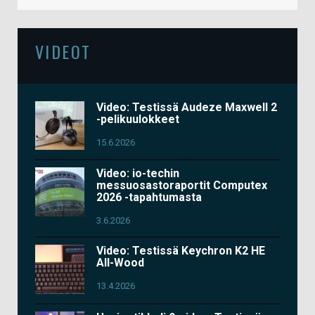
VIDEOT
Video: Testissä Audeze Maxwell 2
-pelikuulokkeet
15.6.2026
Video: io-techin
messuosastoraportit Computex
2026 -tapahtumasta
3.6.2026
Video: Testissä Keychron K2 HE
All-Wood
13.4.2026