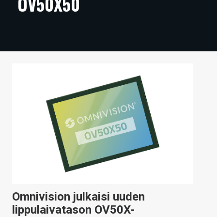
OV50X50
ARTIKKELIT
VIDEOT
TECHBBS
TIETOA
HINTA.FI
KAUPPA
VAIHDA TEEMA
HAKU
Omnivision julkaisi uuden
lippulaivatason OV50X-