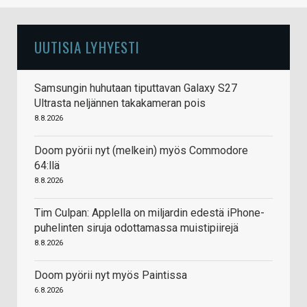
UUTISIA LYHYESTI
Samsungin huhutaan tiputtavan Galaxy S27
Ultrasta neljännen takakameran pois
8.8.2026
Doom pyörii nyt (melkein) myös Commodore
64:llä
8.8.2026
Tim Culpan: Applella on miljardin edestä iPhone-
puhelinten siruja odottamassa muistipiirejä
8.8.2026
Doom pyörii nyt myös Paintissa
6.8.2026