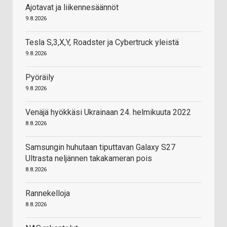
Ajotavat ja liikennesäännöt
9.8.2026
Tesla S,3,X,Y, Roadster ja Cybertruck yleistä
9.8.2026
Pyöräily
9.8.2026
Venäjä hyökkäsi Ukrainaan 24. helmikuuta 2022
8.8.2026
Samsungin huhutaan tiputtavan Galaxy S27
Ultrasta neljännen takakameran pois
8.8.2026
Rannekelloja
8.8.2026