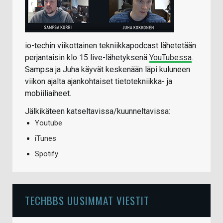
io-techin viikottainen tekniikkapodcast lähetetään
perjantaisin klo 15 live-lähetyksenä
YouTubessa
.
Sampsa ja Juha käyvät keskenään läpi kuluneen
viikon ajalta ajankohtaiset tietotekniikka- ja
mobiiliaiheet.
Jälkikäteen katseltavissa/kuunneltavissa:
Youtube
iTunes
Spotify
TECHBBS UUSIMMAT VIESTIT