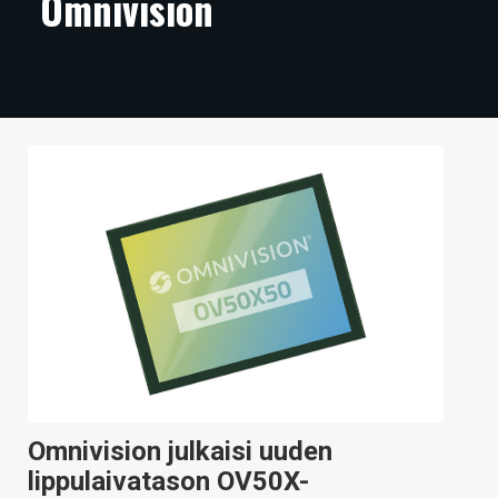
Omnivision
ARTIKKELIT
VIDEOT
TECHBBS
TIETOA
HINTA.FI
KAUPPA
VAIHDA TEEMA
HAKU
Omnivision julkaisi uuden
lippulaivatason OV50X-