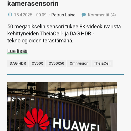
kamerasensorin
15.4.2025 - 00:09
/
Petrus Laine
Kommentit (4)
50 megapikselin sensori tukee 8K-videokuvausta
kehittyneiden TheiaCell- ja DAG HDR -
teknologioiden terästämänä.
Lue lisää
DAG HDR
OV50X
OV50X50
Omnivision
TheiaCell