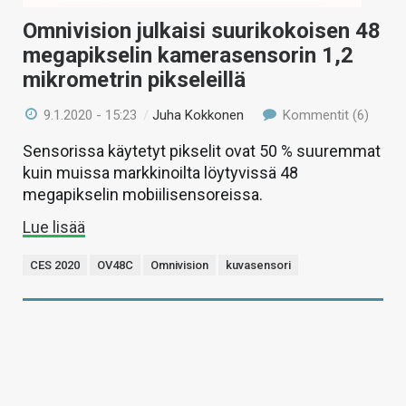
Omnivision julkaisi suurikokoisen 48
megapikselin kamerasensorin 1,2
mikrometrin pikseleillä
9.1.2020 - 15:23
/
Juha Kokkonen
Kommentit (6)
Sensorissa käytetyt pikselit ovat 50 % suuremmat
kuin muissa markkinoilta löytyvissä 48
megapikselin mobiilisensoreissa.
Lue lisää
CES 2020
OV48C
Omnivision
kuvasensori