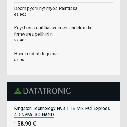
Doom pyörii nyt myös Paintissa
6.8.2026
Keychron kehittää avoimen lähdekoodin
firmwarea pelihiiriin
5.8.2026
Honor uudisti logonsa
5.8.2026
Kingston Technology NV3 1 TB M.2 PCI Express
4.0 NVMe 3D NAND
158,90 €