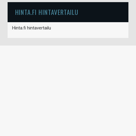
HINTA.FI HINTAVERTAILU
Hinta.fi hintavertailu