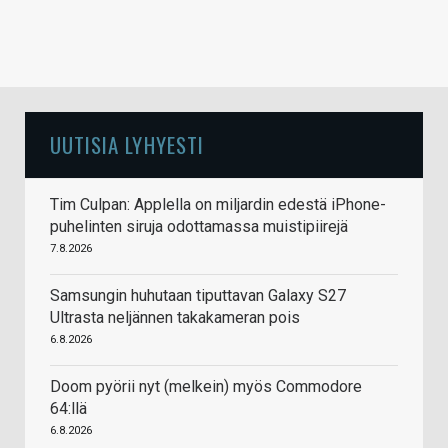
UUTISIA LYHYESTI
Tim Culpan: Applella on miljardin edestä iPhone-
puhelinten siruja odottamassa muistipiirejä
7.8.2026
Samsungin huhutaan tiputtavan Galaxy S27
Ultrasta neljännen takakameran pois
6.8.2026
Doom pyörii nyt (melkein) myös Commodore
64:llä
6.8.2026