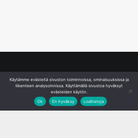
© S&J Media Oy
Käytämme evästeitä sivuston toiminnoissa, ominaisuuksissa ja
liikenteen analysoinnissa. Käyttämällä sivustoa hyväksyt
evästeiden käytön.
Ok
En hyväksy
Lisätietoja
;