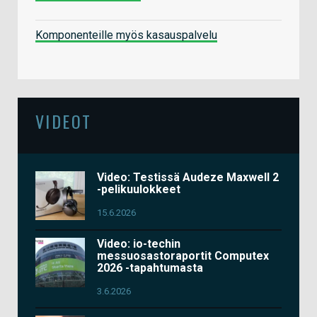
Komponenteille myös kasauspalvelu
VIDEOT
Video: Testissä Audeze Maxwell 2
-pelikuulokkeet
15.6.2026
Video: io-techin
messuosastoraportit Computex
2026 -tapahtumasta
3.6.2026