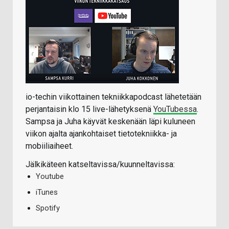
io-techin viikottainen tekniikkapodcast lähetetään
perjantaisin klo 15 live-lähetyksenä
YouTubessa
.
Sampsa ja Juha käyvät keskenään läpi kuluneen
viikon ajalta ajankohtaiset tietotekniikka- ja
mobiiliaiheet.
Jälkikäteen katseltavissa/kuunneltavissa:
Youtube
iTunes
Spotify