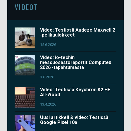
VIDEOT
Video: Testissä Audeze Maxwell 2
-pelikuulokkeet
15.6.2026
Video: io-techin
messuosastoraportit Computex
2026 -tapahtumasta
3.6.2026
Video: Testissä Keychron K2 HE
All-Wood
13.4.2026
Uusi artikkeli & video: Testissä
Google Pixel 10a