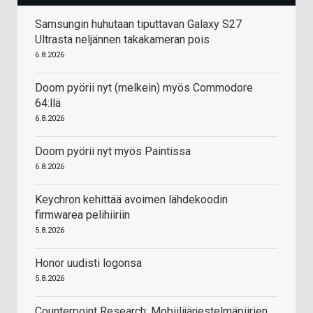
Samsungin huhutaan tiputtavan Galaxy S27
Ultrasta neljännen takakameran pois
6.8.2026
Doom pyörii nyt (melkein) myös Commodore
64:llä
6.8.2026
Doom pyörii nyt myös Paintissa
6.8.2026
Keychron kehittää avoimen lähdekoodin
firmwarea pelihiiriin
5.8.2026
Honor uudisti logonsa
5.8.2026
Counterpoint Research: Mobiilijärjestelmäpiirien