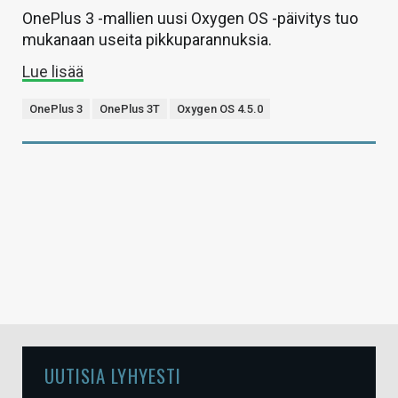
OnePlus 3 -mallien uusi Oxygen OS -päivitys tuo
mukanaan useita pikkuparannuksia.
Lue lisää
OnePlus 3
OnePlus 3T
Oxygen OS 4.5.0
UUTISIA LYHYESTI