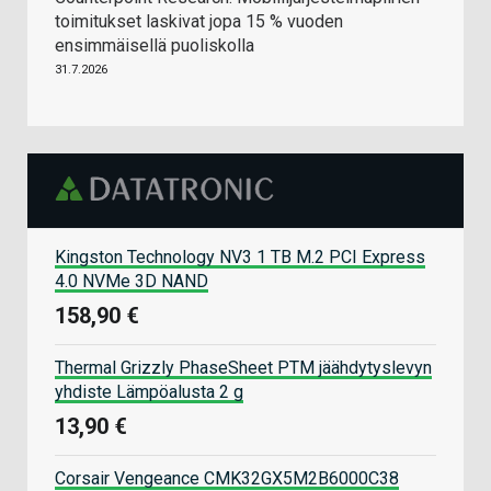
toimitukset laskivat jopa 15 % vuoden
ensimmäisellä puoliskolla
31.7.2026
Kingston Technology NV3 1 TB M.2 PCI Express
4.0 NVMe 3D NAND
158,90 €
Thermal Grizzly PhaseSheet PTM jäähdytyslevyn
yhdiste Lämpöalusta 2 g
13,90 €
Corsair Vengeance CMK32GX5M2B6000C38