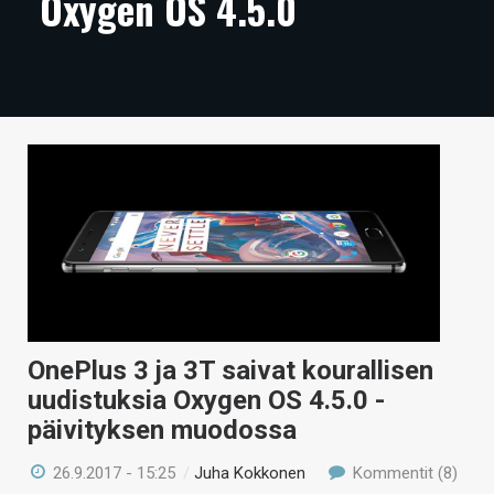
Oxygen OS 4.5.0
ARTIKKELIT
VIDEOT
TECHBBS
TIETOA
HINTA.FI
KAUPPA
VAIHDA TEEMA
OnePlus 3 ja 3T saivat kourallisen
uudistuksia Oxygen OS 4.5.0 -
HAKU
päivityksen muodossa
26.9.2017 - 15:25
/
Juha Kokkonen
Kommentit (8)