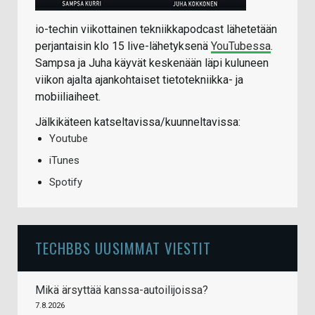
io-techin viikottainen tekniikkapodcast lähetetään
perjantaisin klo 15 live-lähetyksenä
YouTubessa
.
Sampsa ja Juha käyvät keskenään läpi kuluneen
viikon ajalta ajankohtaiset tietotekniikka- ja
mobiiliaiheet.
Jälkikäteen katseltavissa/kuunneltavissa:
Youtube
iTunes
Spotify
TECHBBS UUSIMMAT VIESTIT
Mikä ärsyttää kanssa-autoilijoissa?
7.8.2026