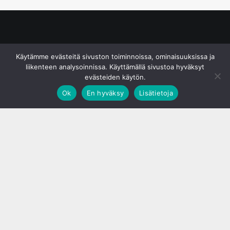
© S&J Media Oy
Käytämme evästeitä sivuston toiminnoissa, ominaisuuksissa ja
liikenteen analysoinnissa. Käyttämällä sivustoa hyväksyt
evästeiden käytön.
Ok
En hyväksy
Lisätietoja
;