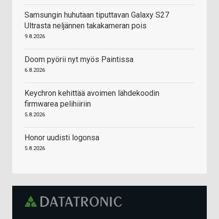
Samsungin huhutaan tiputtavan Galaxy S27
Ultrasta neljännen takakameran pois
9.8.2026
Doom pyörii nyt myös Paintissa
6.8.2026
Keychron kehittää avoimen lähdekoodin
firmwarea pelihiiriin
5.8.2026
Honor uudisti logonsa
5.8.2026