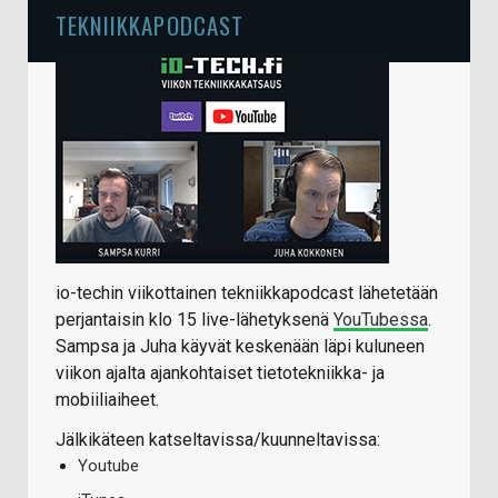
TEKNIIKKAPODCAST
io-techin viikottainen tekniikkapodcast lähetetään
perjantaisin klo 15 live-lähetyksenä
YouTubessa
.
Sampsa ja Juha käyvät keskenään läpi kuluneen
viikon ajalta ajankohtaiset tietotekniikka- ja
mobiiliaiheet.
Jälkikäteen katseltavissa/kuunneltavissa:
Youtube