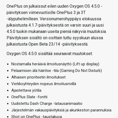
OnePlus on julkaissut eilen uuden Oxygen OS 4.5.0 -
päivityksen viimevuotisille OnePlus 3 ja 3T
-älypuhelimilleen. Versionumerohyppäys elokuussa
julkaistusta 4.1.7-päivityksestä on varsin suuri ja uusi
4.5.0 tuokin mukanaan useita pieniä näkyviä muutoksia.
Päivityksen sisältö on osittain tuttu syyskuun alussa
julkaistusta Open Beta 23/14 -päivityksestä.
Oxygen OS 4.5.0 sisältää seuraavat muutokset:
Nostamalla heräävä ilmoitusnäyttö (Lift up display)
Pelaamisen älä häiritse -tila (Gaming Do Not Disturb)
Alhaisen prioriteetin ilmoitukset
Verkkoyhteyden nopeus ilmoitusrivillä
Ajastettava yötila
OnePlus Slate -fontti
Uudistettu Dash Charge -latausanimaatio
Järjestelmän vakauspäivityksiä ja akunkeston parannuksia
Shot on OnePlus -taustakuva