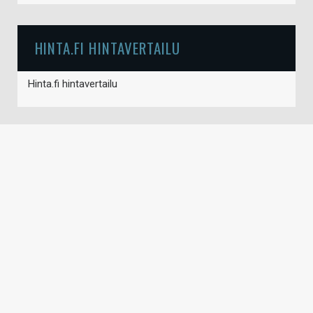
HINTA.FI HINTAVERTAILU
Hinta.fi hintavertailu