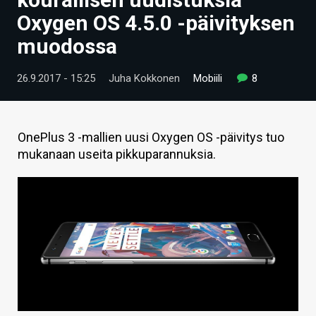
ARTIKKELIT
Oxygen OS 4.5.0 -päivityksen
muodossa
VIDEOT
TECHBBS
26.9.2017 - 15:25
Juha Kokkonen
Mobiili
8
TIETOA
HINTA.FI
OnePlus 3 -mallien uusi Oxygen OS -päivitys tuo
mukanaan useita pikkuparannuksia.
KAUPPA
VAIHDA TEEMA
HAKU