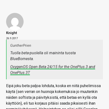
Knight
26.9.2017
GuntherPrien
Tuolla beta-puolella oli maininta tuosta
BlueBornesta.
OxygenOS Open Beta 24/15 for the OnePlus 3 and
OnePlus 3T
Eipä joku beta paljoa lohduta, koska en niitä puhelimissa
käytä (sen verran on huonoja kokemuksia jo muutenkin
näiden softista ja päivityksistä, että betaa en kyllä ota
käyttöön), eli tuo korjaus pitäisi saada pikaisesti ihan