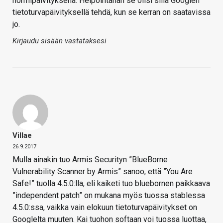
normipäivityksenä. Helpointahan se olisi sillä Googlen
tietoturvapäivityksellä tehdä, kun se kerran on saatavissa
jo.
Kirjaudu sisään vastataksesi
Villae
26.9.2017
Mulla ainakin tuo Armis Securityn ”BlueBorne
Vulnerability Scanner by Armis” sanoo, että ”You Are
Safe!” tuolla 4.5.0:lla, eli kaiketi tuo bluebornen paikkaava
”independent patch” on mukana myös tuossa stablessa
4.5.0:ssa, vaikka vain elokuun tietoturvapäivitykset on
Googlelta muuten. Kai tuohon softaan voi tuossa luottaa,