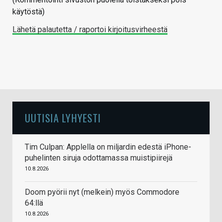
käytöstä)
Lähetä palautetta / raportoi kirjoitusvirheestä
UUTISIA LYHYESTI
Tim Culpan: Applella on miljardin edestä iPhone-
puhelinten siruja odottamassa muistipiirejä
10.8.2026
Doom pyörii nyt (melkein) myös Commodore
64:llä
10.8.2026