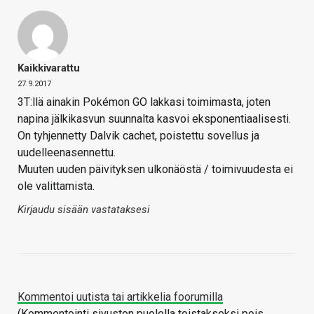
Kaikkivarattu
27.9.2017
3T:llä ainakin Pokémon GO lakkasi toimimasta, joten
napina jälkikasvun suunnalta kasvoi eksponentiaalisesti.
On tyhjennetty Dalvik cachet, poistettu sovellus ja
uudelleenasennettu.
Muuten uuden päivityksen ulkonäöstä / toimivuudesta ei
ole valittamista.
Kirjaudu sisään vastataksesi
Kommentoi uutista tai artikkelia foorumilla
(Kommentointi sivuston puolella toistakseksi pois