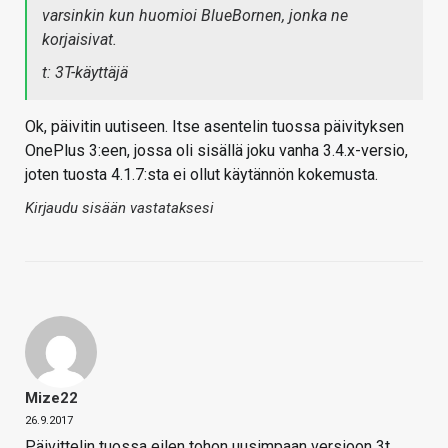
varsinkin kun huomioi BlueBornen, jonka ne
korjaisivat.
t: 3T-käyttäjä
Ok, päivitin uutiseen. Itse asentelin tuossa päivityksen
OnePlus 3:een, jossa oli sisällä joku vanha 3.4.x-versio,
joten tuosta 4.1.7:sta ei ollut käytännön kokemusta.
Kirjaudu sisään vastataksesi
Mize22
26.9.2017
Päivittelin tuossa eilen tohon uusimpaan versioon 3t.