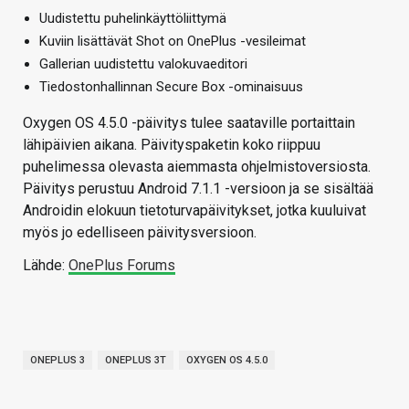
Uudistettu puhelinkäyttöliittymä
Kuviin lisättävät Shot on OnePlus -vesileimat
Gallerian uudistettu valokuvaeditori
Tiedostonhallinnan Secure Box -ominaisuus
Oxygen OS 4.5.0 -päivitys tulee saataville portaittain
lähipäivien aikana. Päivityspaketin koko riippuu
puhelimessa olevasta aiemmasta ohjelmistoversiosta.
Päivitys perustuu Android 7.1.1 -versioon ja se sisältää
Androidin elokuun tietoturvapäivitykset, jotka kuuluivat
myös jo edelliseen päivitysversioon.
Lähde:
OnePlus Forums
ONEPLUS 3
ONEPLUS 3T
OXYGEN OS 4.5.0