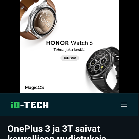
OnePlus 3 ja 3T saivat
UUTISET
kourallisen uudistuksia