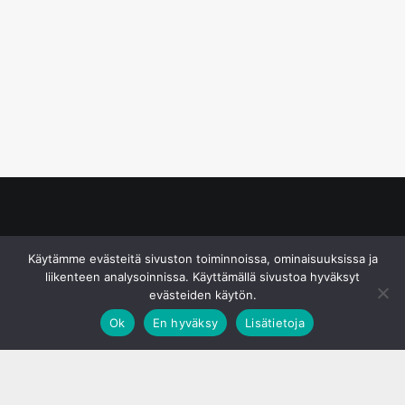
© S&J Media Oy
Käytämme evästeitä sivuston toiminnoissa, ominaisuuksissa ja
liikenteen analysoinnissa. Käyttämällä sivustoa hyväksyt
evästeiden käytön.
Ok
En hyväksy
Lisätietoja
;