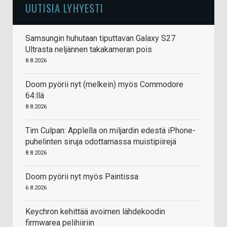
UUTISIA LYHYESTI
Samsungin huhutaan tiputtavan Galaxy S27
Ultrasta neljännen takakameran pois
8.8.2026
Doom pyörii nyt (melkein) myös Commodore
64:llä
8.8.2026
Tim Culpan: Applella on miljardin edestä iPhone-
puhelinten siruja odottamassa muistipiirejä
8.8.2026
Doom pyörii nyt myös Paintissa
6.8.2026
Keychron kehittää avoimen lähdekoodin
firmwarea pelihiiriin