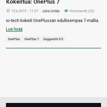
Kokeiltua: OnePlus 7
12.6.2019 - 11:37
/
Juha Uotila
Kommentit (32)
io-tech kokeili OnePlussan edullisempaa 7-mallia.
Lue lisää
OnePlus
OnePlus 7
OxygenOS 9.5