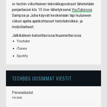
io-techin viikottainen tekniikkapodcast lähetetään
perjantaisin klo 15 live-lähetyksenä
YouTubessa
.
Sampsa ja Juha käyvät keskenään läpi kuluneen
viikon ajalta ajankohtaiset tietotekniikka- ja
mobiiliaiheet.
Jälkikäteen katseltavissa/kuunneltavissa:
Youtube
iTunes
Spotify
TECHBBS UUSIMMAT VIESTIT
Perunalastut
9.8.2026