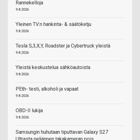
Rannekelloja
9.8.2026
Yleinen TV:n hankinta- & säätöketju
9.8.2026
Tesla S,3,X,Y, Roadster ja Cybertruck yleistä
9.8.2026
Yleistä keskustelua sähköautoista
9.8.2026
PEth- testi, alkoholi ja vapaat
9.8.2026
OBD-II lukija
9.8.2026
Samsungin huhutaan tiputtavan Galaxy S27
Ultrasta neljännen takakameran pois