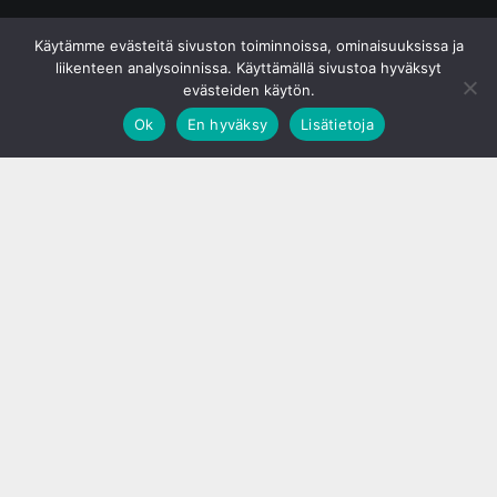
© S&J Media Oy
Käytämme evästeitä sivuston toiminnoissa, ominaisuuksissa ja
liikenteen analysoinnissa. Käyttämällä sivustoa hyväksyt
evästeiden käytön.
Ok
En hyväksy
Lisätietoja
;