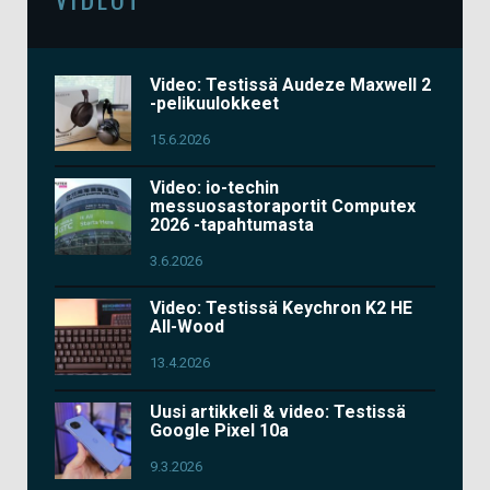
Video: Testissä Audeze Maxwell 2
-pelikuulokkeet
15.6.2026
Video: io-techin
messuosastoraportit Computex
2026 -tapahtumasta
3.6.2026
Video: Testissä Keychron K2 HE
All-Wood
13.4.2026
Uusi artikkeli & video: Testissä
Google Pixel 10a
9.3.2026