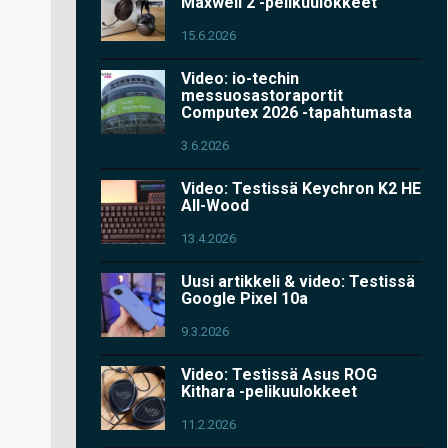
Maxwell 2 -pelikuulokkeet
15.6.2026
Video: io-techin
messuosastoraportit
Computex 2026 -tapahtumasta
3.6.2026
Video: Testissä Keychron K2 HE
All-Wood
13.4.2026
Uusi artikkeli & video: Testissä
Google Pixel 10a
9.3.2026
Video: Testissä Asus ROG
Kithara -pelikuulokkeet
11.2.2026