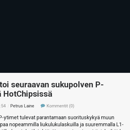
rtoi seuraavan sukupolven P-
ä HotChipsissä
:54
/
Petrus Laine
Kommentit (0)
 P-ytimet tulevat parantamaan suorituskykyä muun
aa nopeammilla liukulukulaskuilla ja suuremmalla L1-