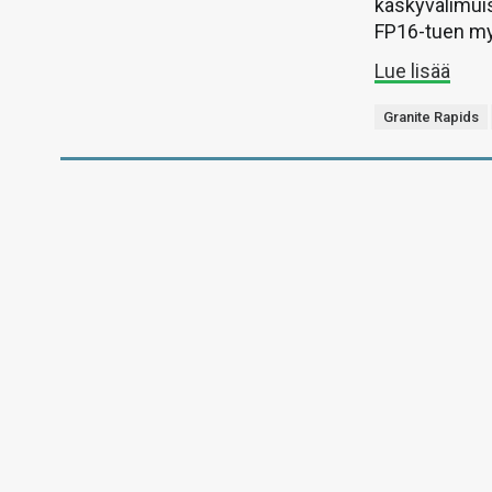
käskyvälimuis
FP16-tuen my
Lue lisää
Granite Rapids