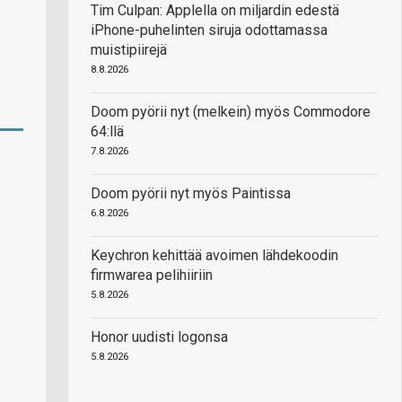
Tim Culpan: Applella on miljardin edestä
iPhone-puhelinten siruja odottamassa
muistipiirejä
8.8.2026
Doom pyörii nyt (melkein) myös Commodore
64:llä
7.8.2026
Doom pyörii nyt myös Paintissa
6.8.2026
Keychron kehittää avoimen lähdekoodin
firmwarea pelihiiriin
5.8.2026
Honor uudisti logonsa
5.8.2026