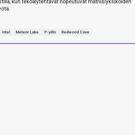
tilla, kun tekoälytehtävät nopeutuvat matriisiyksiköiden
ötä.
Intel
Meteor Lake
P-ydin
Redwood Cove