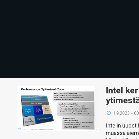
Intel ke
ytimest
1.9.2023 - 00
Intelin uudet
muassa aiemp