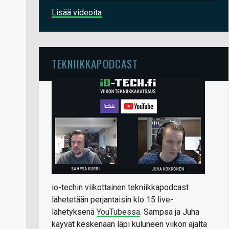
Lisää videoita
TEKNIIKKAPODCAST
io-techin viikottainen tekniikkapodcast
lähetetään perjantaisin klo 15 live-
lähetyksenä
YouTubessa
. Sampsa ja Juha
käyvät keskenään läpi kuluneen viikon ajalta