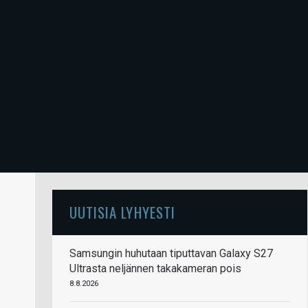
UUTISIA LYHYESTI
Samsungin huhutaan tiputtavan Galaxy S27
Ultrasta neljännen takakameran pois
8.8.2026