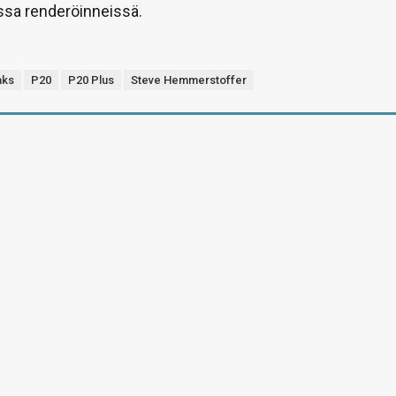
sa renderöinneissä.
aks
P20
P20 Plus
Steve Hemmerstoffer