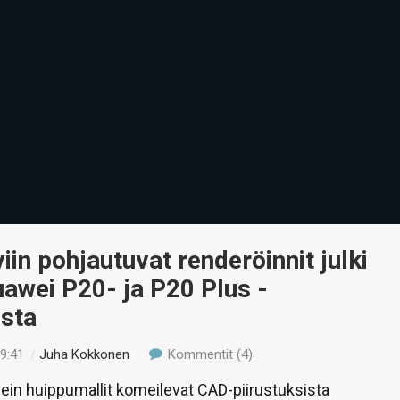
in pohjautuvat renderöinnit julki
awei P20- ja P20 Plus -
ista
19:41
/
Juha Kokkonen
Kommentit (4)
in huippumallit komeilevat CAD-piirustuksista