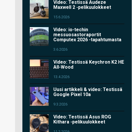
Video: Testissä Audeze
Maxwell 2 -pelikuulokkeet
15.6.2026
Video: io-techin
messuosastoraportit
Computex 2026 -tapahtumasta
3.6.2026
Video: Testissä Keychron K2 HE
All-Wood
13.4.2026
Uusi artikkeli & video: Testissä
Google Pixel 10a
9.3.2026
Video: Testissä Asus ROG
Kithara -pelikuulokkeet
11.2.2026