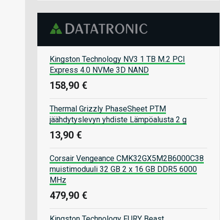
Kingston Technology NV3 1 TB M.2 PCI
Express 4.0 NVMe 3D NAND
158,90 €
Thermal Grizzly PhaseSheet PTM
jäähdytyslevyn yhdiste Lämpöalusta 2 g
13,90 €
Corsair Vengeance CMK32GX5M2B6000C38
muistimoduuli 32 GB 2 x 16 GB DDR5 6000
MHz
479,90 €
Kingston Technology FURY Beast