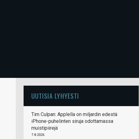
UUTISIA LYHYESTI
Tim Culpan: Applella on miljardin edestä
iPhone-puhelinten siruja odottamassa
muistipiirejä
7.8.2026