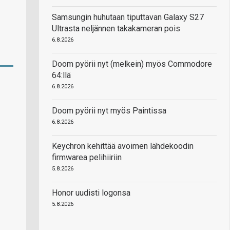
Samsungin huhutaan tiputtavan Galaxy S27
Ultrasta neljännen takakameran pois
6.8.2026
Doom pyörii nyt (melkein) myös Commodore
64:llä
6.8.2026
Doom pyörii nyt myös Paintissa
6.8.2026
Keychron kehittää avoimen lähdekoodin
firmwarea pelihiiriin
5.8.2026
Honor uudisti logonsa
5.8.2026