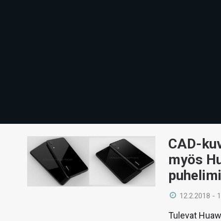
CAD-kuvi
myös Hu
puhelim
12.2.2018 - 
Tulevat Huawe