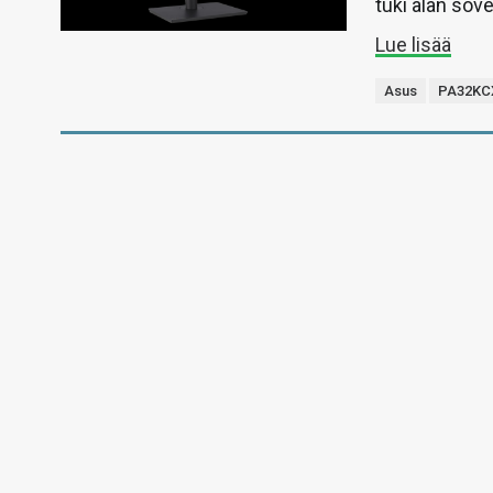
tuki alan sov
Lue lisää
Asus
PA32KC