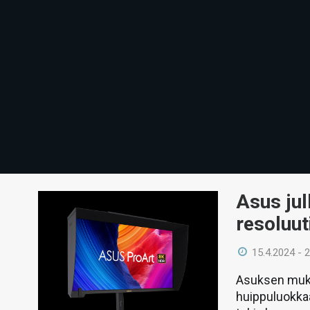
Asus jul
resoluu
15.4.2024 - 
Asuksen muka
huippuluokkaa