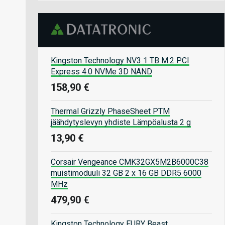
Kingston Technology NV3 1 TB M.2 PCI
Express 4.0 NVMe 3D NAND
158,90 €
Thermal Grizzly PhaseSheet PTM
jäähdytyslevyn yhdiste Lämpöalusta 2 g
13,90 €
Corsair Vengeance CMK32GX5M2B6000C38
muistimoduuli 32 GB 2 x 16 GB DDR5 6000
MHz
479,90 €
Kingston Technology FURY Beast