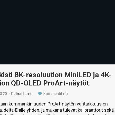
kisti 8K-resoluution MiniLED ja 4K-
tion QD-OLED ProArt-näytöt
23:20
/
Petrus Laine
Kommentit (0)
an kummankin uuden ProArt-näytön väritarkkuus on
, delta-E alle yhden, ja mukana tulevat kalibraattorit sekä