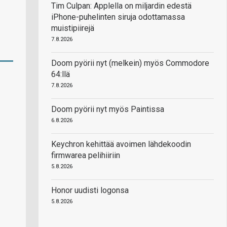
Tim Culpan: Applella on miljardin edestä
iPhone-puhelinten siruja odottamassa
muistipiirejä
7.8.2026
Doom pyörii nyt (melkein) myös Commodore
64:llä
7.8.2026
Doom pyörii nyt myös Paintissa
6.8.2026
Keychron kehittää avoimen lähdekoodin
firmwarea pelihiiriin
5.8.2026
Honor uudisti logonsa
5.8.2026