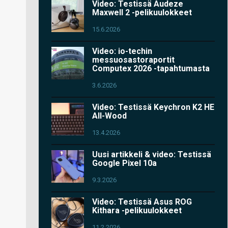
Video: Testissä Audeze
Maxwell 2 -pelikuulokkeet
15.6.2026
Video: io-techin
messuosastoraportit
Computex 2026 -tapahtumasta
3.6.2026
Video: Testissä Keychron K2 HE
All-Wood
13.4.2026
Uusi artikkeli & video: Testissä
Google Pixel 10a
9.3.2026
Video: Testissä Asus ROG
Kithara -pelikuulokkeet
11.2.2026