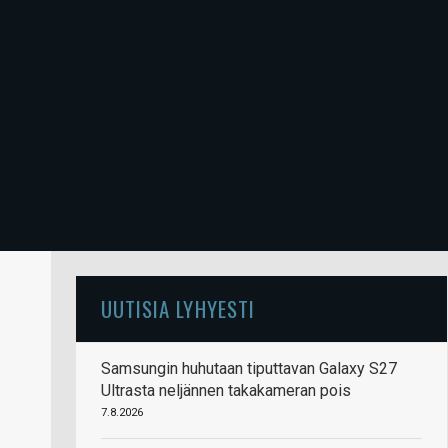
UUTISIA LYHYESTI
Samsungin huhutaan tiputtavan Galaxy S27
Ultrasta neljännen takakameran pois
7.8.2026