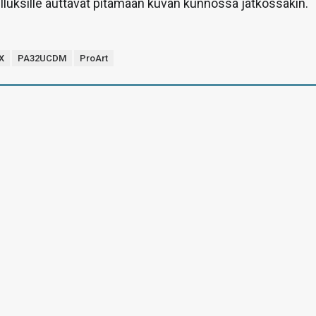
elluksille auttavat pitämään kuvan kunnossa jatkossakin.
X
PA32UCDM
ProArt