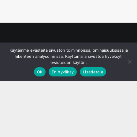
© S&J Media Oy
Käytämme evästeitä sivuston toiminnoissa, ominaisuuksissa ja
liikenteen analysoinnissa. Käyttämällä sivustoa hyväksyt
evästeiden käytön.
Ok
En hyväksy
Lisätietoja
;