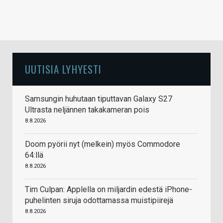
UUTISIA LYHYESTI
Samsungin huhutaan tiputtavan Galaxy S27
Ultrasta neljännen takakameran pois
8.8.2026
Doom pyörii nyt (melkein) myös Commodore
64:llä
8.8.2026
Tim Culpan: Applella on miljardin edestä iPhone-
puhelinten siruja odottamassa muistipiirejä
8.8.2026