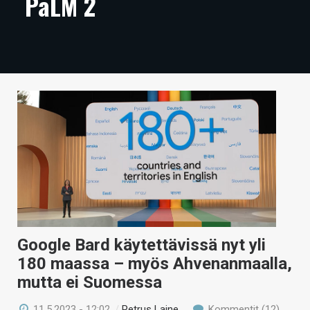
PaLM 2
ARTIKKELIT
VIDEOT
TECHBBS
TIETOA
HINTA.FI
KAUPPA
VAIHDA TEEMA
Google Bard käytettävissä nyt yli
HAKU
180 maassa – myös Ahvenanmaalla,
mutta ei Suomessa
11.5.2023 - 12:02
/
Petrus Laine
Kommentit (12)