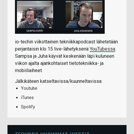
io-techin viikottainen tekniikkapodcast lähetetään
perjantaisin klo 15 live-lähetyksenä
YouTubessa
.
Sampsa ja Juha käyvät keskenään läpi kuluneen
viikon ajalta ajankohtaiset tietotekniikka- ja
mobiiliaiheet.
Jälkikäteen katseltavissa/kuunneltavissa:
Youtube
iTunes
Spotify