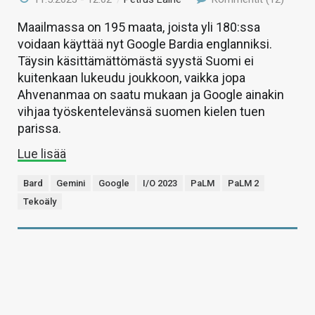
Maailmassa on 195 maata, joista yli 180:ssa
voidaan käyttää nyt Google Bardia englanniksi.
Täysin käsittämättömästä syystä Suomi ei
kuitenkaan lukeudu joukkoon, vaikka jopa
Ahvenanmaa on saatu mukaan ja Google ainakin
vihjaa työskentelevänsä suomen kielen tuen
parissa.
Lue lisää
Bard
Gemini
Google
I/O 2023
PaLM
PaLM 2
Tekoäly