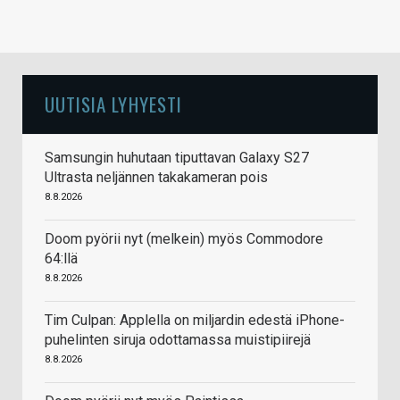
UUTISIA LYHYESTI
Samsungin huhutaan tiputtavan Galaxy S27
Ultrasta neljännen takakameran pois
8.8.2026
Doom pyörii nyt (melkein) myös Commodore
64:llä
8.8.2026
Tim Culpan: Applella on miljardin edestä iPhone-
puhelinten siruja odottamassa muistipiirejä
8.8.2026