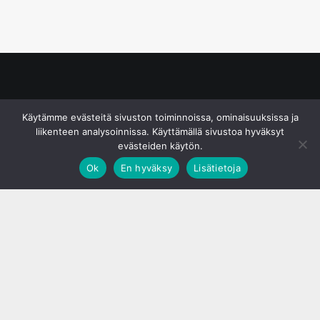
© S&J Media Oy
Käytämme evästeitä sivuston toiminnoissa, ominaisuuksissa ja
liikenteen analysoinnissa. Käyttämällä sivustoa hyväksyt
evästeiden käytön.
Ok
En hyväksy
Lisätietoja
;