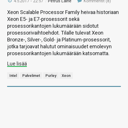
4.5.2017 - 22:57
/
Petrus Laine
Kommentit (8)
Xeon Scalable Processor Family heivaa historiaan
Xeon E5- ja E7-prosessorit sekä
prosessorikantojen lukumäärään sidotut
prosessorivaihtoehdot. Tilalle tulevat Xeon
Bronze-, Silver-, Gold- ja Platinum-prosessorit,
jotka tarjoavat halutut ominaisuudet emolevyn
prosessorikantojen lukumäärään katsomatta.
Lue lisää
Intel
Palvelimet
Purley
Xeon