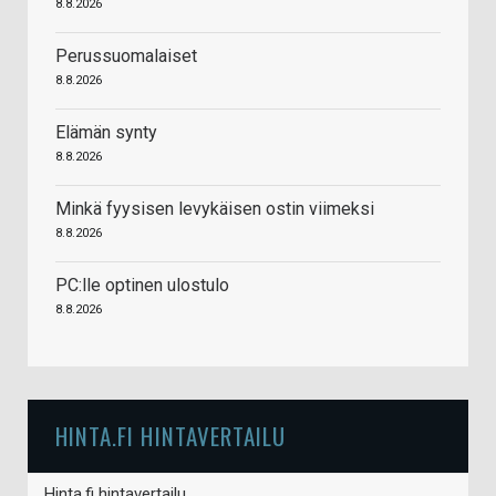
8.8.2026
Perussuomalaiset
8.8.2026
Elämän synty
8.8.2026
Minkä fyysisen levykäisen ostin viimeksi
8.8.2026
PC:lle optinen ulostulo
8.8.2026
HINTA.FI HINTAVERTAILU
Hinta.fi hintavertailu