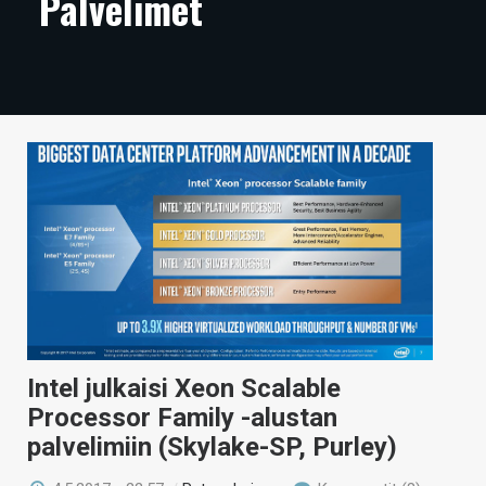
Palvelimet
ARTIKKELIT
VIDEOT
TECHBBS
TIETOA
HINTA.FI
KAUPPA
VAIHDA TEEMA
Intel julkaisi Xeon Scalable
HAKU
Processor Family -alustan
palvelimiin (Skylake-SP, Purley)