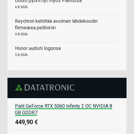
Doom pyörii nyt myös Paintissa
6.8.2026
Keychron kehittää avoimen lähdekoodin
firmwarea pelihiiriin
5.8.2026
Honor uudisti logonsa
5.8.2026
Palit GeForce RTX 5060 Infinity 2 OC NVIDIA 8
GB GDDR7
449,90 €