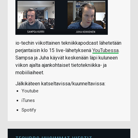
io-techin viikottainen tekniikkapodcast lähetetään
perjantaisin klo 15 live-lähetyksenä
YouTubessa
.
Sampsa ja Juha käyvät keskenään läpi kuluneen
viikon ajalta ajankohtaiset tietotekniikka- ja
mobiiliaiheet.
Jälkikäteen katseltavissa/kuunneltavissa:
Youtube
iTunes
Spotify