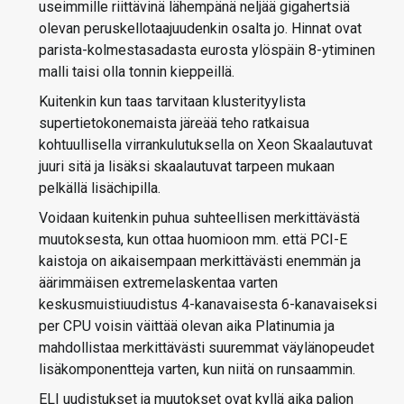
useimmille riittävinä lähempänä neljää gigahertsiä
olevan peruskellotaajuudenkin osalta jo. Hinnat ovat
parista-kolmestasadasta eurosta ylöspäin 8-ytiminen
malli taisi olla tonnin kieppeillä.
Kuitenkin kun taas tarvitaan klusterityylista
supertietokonemaista järeää teho ratkaisua
kohtuullisella virrankulutuksella on Xeon Skaalautuvat
juuri sitä ja lisäksi skaalautuvat tarpeen mukaan
pelkällä lisächipilla.
Voidaan kuitenkin puhua suhteellisen merkittävästä
muutoksesta, kun ottaa huomioon mm. että PCI-E
kaistoja on aikaisempaan merkittävästi enemmän ja
äärimmäisen extremelaskentaa varten
keskusmuistiuudistus 4-kanavaisesta 6-kanavaiseksi
per CPU voisin väittää olevan aika Platinumia ja
mahdollistaa merkittävästi suuremmat väylänopeudet
lisäkomponentteja varten, kun niitä on runsaammin.
ELI uudistukset ja muutokset ovat kyllä aika paljon