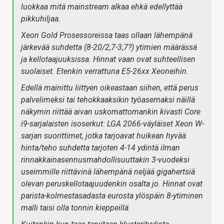
luokkaa mitä mainstream alkaa ehkä edellyttää
pikkuhiljaa.
Xeon Gold Prosessoreissa taas ollaan lähempänä
järkevää suhdetta (8-20/2,7-3,7?) ytimien määrässä
ja kellotaajuuksissa. Hinnat vaan ovat suhteellisen
suolaiset. Etenkin verrattuna E5-26xx Xeoneihin.
Edellä mainittu liittyen oikeastaan siihen, että perus
palvelimeksi tai tehokkaaksikin työasemaksi näillä
näkymin riittää aivan uskomattomankin kivasti Core
i9-sarjalaisten isoserkut: LGA 2066-väyläiset Xeon W-
sarjan suorittimet, jotka tarjoavat huikean hyvää
hinta/teho suhdetta tarjoten 4-14 ydintä ilman
rinnakkainasennusmahdollisuuttakin 3-vuodeksi
useimmille riittävinä lähempänä neljää gigahertsiä
olevan peruskellotaajuudenkin osalta jo. Hinnat ovat
parista-kolmestasadasta eurosta ylöspäin 8-ytiminen
malli taisi olla tonnin kieppeillä.