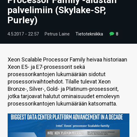
ARTIKKELIT
palvelimiin (Skylake-SP,
Purley)
VIDEOT
TECHBBS
4.5.2017 - 22:57
Petrus Laine
Tietotekniikka
8
TIETOA
HINTA.FI
Xeon Scalable Processor Family heivaa historiaan
Xeon E5- ja E7-prosessorit sekä
KAUPPA
prosessorikantojen lukumäärään sidotut
prosessorivaihtoehdot. Tilalle tulevat Xeon
VAIHDA TEEMA
Bronze-, Silver-, Gold- ja Platinum-prosessorit,
jotka tarjoavat halutut ominaisuudet emolevyn
prosessorikantojen lukumäärään katsomatta.
HAKU