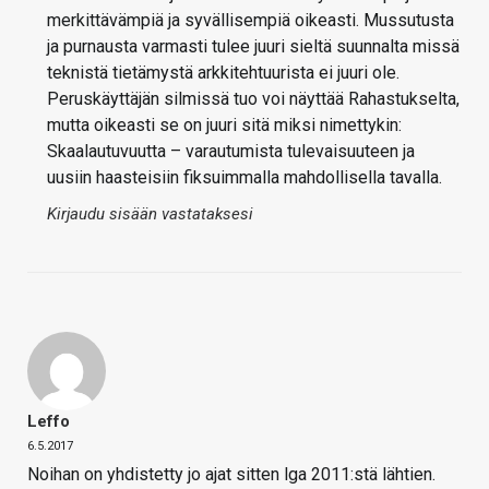
merkittävämpiä ja syvällisempiä oikeasti. Mussutusta
ja purnausta varmasti tulee juuri sieltä suunnalta missä
teknistä tietämystä arkkitehtuurista ei juuri ole.
Peruskäyttäjän silmissä tuo voi näyttää Rahastukselta,
mutta oikeasti se on juuri sitä miksi nimettykin:
Skaalautuvuutta – varautumista tulevaisuuteen ja
uusiin haasteisiin fiksuimmalla mahdollisella tavalla.
Kirjaudu sisään vastataksesi
Leffo
6.5.2017
Noihan on yhdistetty jo ajat sitten lga 2011:stä lähtien.