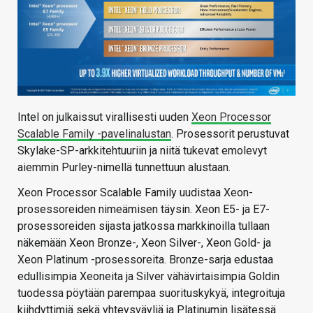
Intel on julkaissut virallisesti uuden
Xeon Processor
Scalable Family -pavelinalustan
. Prosessorit perustuvat
Skylake-SP-arkkitehtuuriin ja niitä tukevat emolevyt
aiemmin Purley-nimellä tunnettuun alustaan.
Xeon Processor Scalable Family uudistaa Xeon-
prosessoreiden nimeämisen täysin. Xeon E5- ja E7-
prosessoreiden sijasta jatkossa markkinoilla tullaan
näkemään Xeon Bronze-, Xeon Silver-, Xeon Gold- ja
Xeon Platinum -prosessoreita. Bronze-sarja edustaa
edullisimpia Xeoneita ja Silver vähävirtaisimpia Goldin
tuodessa pöytään parempaa suorituskykyä, integroituja
kiihdyttimiä sekä yhteysväyliä ja Platinumin lisätessä