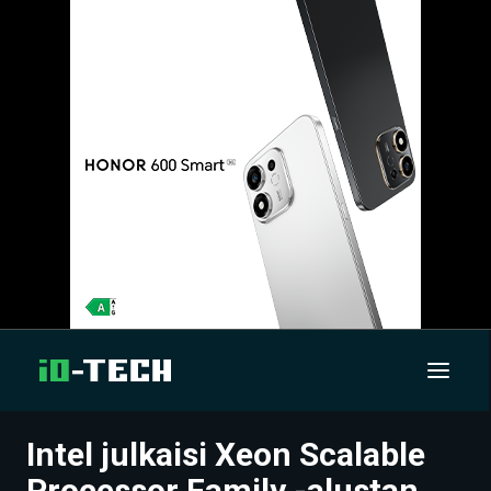
Intel julkaisi Xeon Scalable
UUTISET
Processor Family -alustan