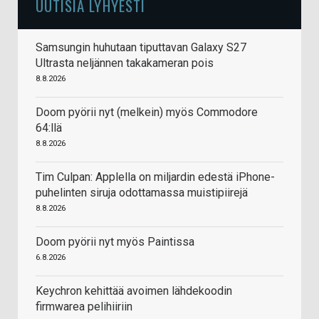
UUTISIA LYHYESTI
Samsungin huhutaan tiputtavan Galaxy S27
Ultrasta neljännen takakameran pois
8.8.2026
Doom pyörii nyt (melkein) myös Commodore
64:llä
8.8.2026
Tim Culpan: Applella on miljardin edestä iPhone-
puhelinten siruja odottamassa muistipiirejä
8.8.2026
Doom pyörii nyt myös Paintissa
6.8.2026
Keychron kehittää avoimen lähdekoodin
firmwarea pelihiiriin