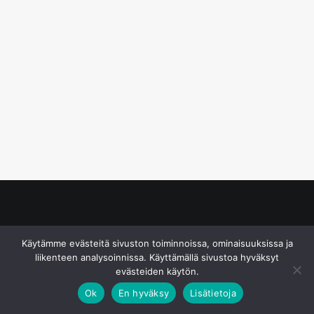
© S&J Media Oy
Käytämme evästeitä sivuston toiminnoissa, ominaisuuksissa ja
liikenteen analysoinnissa. Käyttämällä sivustoa hyväksyt
evästeiden käytön.
Ok
En hyväksy
Lisätietoja