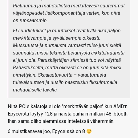
Platinumia ja mahdollistaa merkittävästi suuremmat
väylänopeudet lisäkomponentteja varten, kun niitä
on runsaammin.
ELI uudistukset ja muutokset ovat kyllä aika paljon
merkittävämpiä ja syvällisempiä oikeasti.
Mussutusta ja purnausta varmasti tulee juuri sieltä
suunnalta missä teknistä tietämystä arkkitehtuurista
ei juuri ole. Peruskäyttäjän silmissä tuo voi näyttää
Rahastukselta, mutta oikeasti se on juuri sitä miksi
nimettykin: Skaalautuvuutta – varautumista
tulevaisuuteen ja uusiin haasteisiin fiksuimmalla
mahdollisella tavalla.
Niitä PCIe kaistoja ei ole "merkittävän paljon" kun AMD:n
Epyceistä löytyy 128 ja näistä parhaimmillaan 48 :btooth:
Ihan sama oliko aiemmissa Inteleissä vähemmän.
6 muistikanavaa joo, Epyceissä on 8