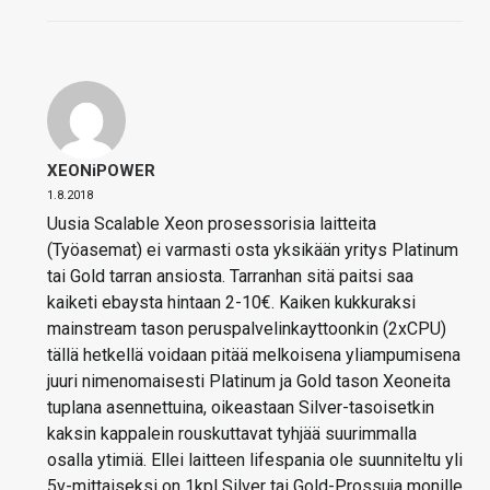
XEONiPOWER
1.8.2018
Uusia Scalable Xeon prosessorisia laitteita
(Työasemat) ei varmasti osta yksikään yritys Platinum
tai Gold tarran ansiosta. Tarranhan sitä paitsi saa
kaiketi ebaysta hintaan 2-10€. Kaiken kukkuraksi
mainstream tason peruspalvelinkayttoonkin (2xCPU)
tällä hetkellä voidaan pitää melkoisena yliampumisena
juuri nimenomaisesti Platinum ja Gold tason Xeoneita
tuplana asennettuina, oikeastaan Silver-tasoisetkin
kaksin kappalein rouskuttavat tyhjää suurimmalla
osalla ytimiä. Ellei laitteen lifespania ole suunniteltu yli
5v-mittaiseksi on 1kpl Silver tai Gold-Prossuja monille