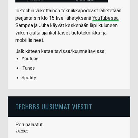
io-techin viikottainen tekniikkapodcast lähetetään
perjantaisin klo 15 live-lähetyksenä
YouTubessa
.
Sampsa ja Juha käyvät keskenään läpi kuluneen
viikon ajalta ajankohtaiset tietotekniikka- ja
mobiiliaiheet.
Jälkikäteen katseltavissa/kuunneltavissa:
Youtube
iTunes
Spotify
TECHBBS UUSIMMAT VIESTIT
Perunalastut
9.8.2026