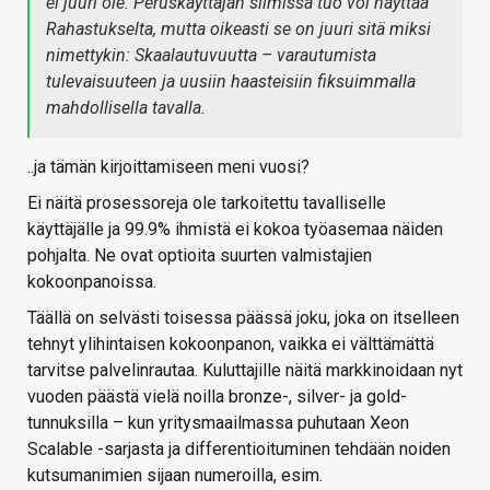
ei juuri ole. Peruskäyttäjän silmissä tuo voi näyttää
Rahastukselta, mutta oikeasti se on juuri sitä miksi
nimettykin: Skaalautuvuutta – varautumista
tulevaisuuteen ja uusiin haasteisiin fiksuimmalla
mahdollisella tavalla.
..ja tämän kirjoittamiseen meni vuosi?
Ei näitä prosessoreja ole tarkoitettu tavalliselle
käyttäjälle ja 99.9% ihmistä ei kokoa työasemaa näiden
pohjalta. Ne ovat optioita suurten valmistajien
kokoonpanoissa.
Täällä on selvästi toisessa päässä joku, joka on itselleen
tehnyt ylihintaisen kokoonpanon, vaikka ei välttämättä
tarvitse palvelinrautaa. Kuluttajille näitä markkinoidaan nyt
vuoden päästä vielä noilla bronze-, silver- ja gold-
tunnuksilla – kun yritysmaailmassa puhutaan Xeon
Scalable -sarjasta ja differentioituminen tehdään noiden
kutsumanimien sijaan numeroilla, esim.