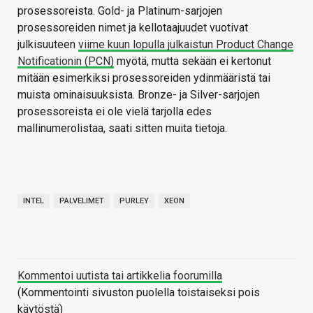
prosessoreista. Gold- ja Platinum-sarjojen
prosessoreiden nimet ja kellotaajuudet vuotivat
julkisuuteen
viime kuun lopulla julkaistun Product Change
Notificationin (PCN)
myötä, mutta sekään ei kertonut
mitään esimerkiksi prosessoreiden ydinmääristä tai
muista ominaisuuksista. Bronze- ja Silver-sarjojen
prosessoreista ei ole vielä tarjolla edes
mallinumerolistaa, saati sitten muita tietoja.
INTEL
PALVELIMET
PURLEY
XEON
Kommentoi uutista tai artikkelia foorumilla
(Kommentointi sivuston puolella toistaiseksi pois
käytöstä)