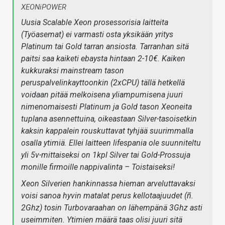
XEONiPOWER
Uusia Scalable Xeon prosessorisia laitteita
(Työasemat) ei varmasti osta yksikään yritys
Platinum tai Gold tarran ansiosta. Tarranhan sitä
paitsi saa kaiketi ebaysta hintaan 2-10€. Kaiken
kukkuraksi mainstream tason
peruspalvelinkayttoonkin (2xCPU) tällä hetkellä
voidaan pitää melkoisena yliampumisena juuri
nimenomaisesti Platinum ja Gold tason Xeoneita
tuplana asennettuina, oikeastaan Silver-tasoisetkin
kaksin kappalein rouskuttavat tyhjää suurimmalla
osalla ytimiä. Ellei laitteen lifespania ole suunniteltu
yli 5v-mittaiseksi on 1kpl Silver tai Gold-Prossuja
monille firmoille nappivalinta – Toistaiseksi!
Xeon Silverien hankinnassa hieman arveluttavaksi
voisi sanoa hyvin matalat perus kellotaajuudet (ñ.
2Ghz) tosin Turbovaraahan on lähempänä 3Ghz asti
useimmiten. Ytimien määrä taas olisi juuri sitä