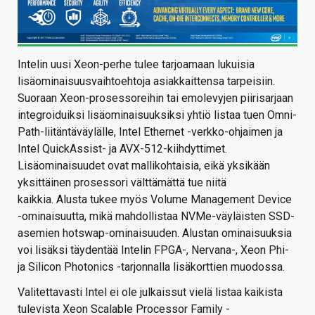
Intelin uusi Xeon-perhe tulee tarjoamaan lukuisia
lisäominaisuusvaihtoehtoja asiakkaittensa tarpeisiin.
Suoraan Xeon-prosessoreihin tai emolevyjen piirisarjaan
integroiduiksi lisäominaisuuksiksi yhtiö listaa tuen Omni-
Path-liitäntäväylälle, Intel Ethernet -verkko-ohjaimen ja
Intel QuickAssist- ja AVX-512-kiihdyttimet.
Lisäominaisuudet ovat mallikohtaisia, eikä yksikään
yksittäinen prosessori välttämättä tue niitä
kaikkia. Alusta tukee myös Volume Management Device
-ominaisuutta, mikä mahdollistaa NVMe-väyläisten SSD-
asemien hotswap-ominaisuuden. Alustan ominaisuuksia
voi lisäksi täydentää Intelin FPGA-, Nervana-, Xeon Phi-
ja Silicon Photonics -tarjonnalla lisäkorttien muodossa.
Valitettavasti Intel ei ole julkaissut vielä listaa kaikista
tulevista Xeon Scalable Processor Family -