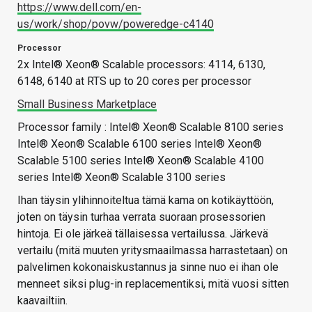
https://www.dell.com/en-
us/work/shop/povw/poweredge-c4140
Processor
2x Intel® Xeon® Scalable processors: 4114, 6130,
6148, 6140 at RTS up to 20 cores per processor
Small Business Marketplace
Processor family : Intel® Xeon® Scalable 8100 series
Intel® Xeon® Scalable 6100 series Intel® Xeon®
Scalable 5100 series Intel® Xeon® Scalable 4100
series Intel® Xeon® Scalable 3100 series
Ihan täysin ylihinnoiteltua tämä kama on kotikäyttöön,
joten on täysin turhaa verrata suoraan prosessorien
hintoja. Ei ole järkeä tällaisessa vertailussa. Järkevä
vertailu (mitä muuten yritysmaailmassa harrastetaan) on
palvelimen kokonaiskustannus ja sinne nuo ei ihan ole
menneet siksi plug-in replacementiksi, mitä vuosi sitten
kaavailtiin.