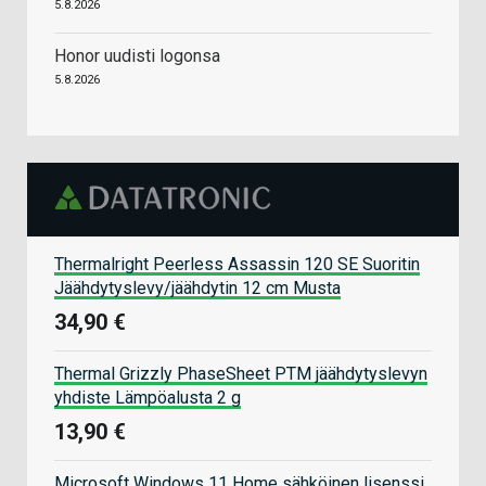
5.8.2026
Honor uudisti logonsa
5.8.2026
Thermalright Peerless Assassin 120 SE Suoritin
Jäähdytyslevy/jäähdytin 12 cm Musta
34,90 €
Thermal Grizzly PhaseSheet PTM jäähdytyslevyn
yhdiste Lämpöalusta 2 g
13,90 €
Microsoft Windows 11 Home sähköinen lisenssi