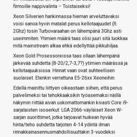
firmoille nappivalinta – Toistaiseksi!
Xeon Silverien hankinnassa hieman arveluttavaksi
voisi sanoa hyvin matalat perus kellotaajuudet (ñ.
2Ghz) tosin Turbovaraahan on lähempänä 3Ghz asti
useimmiten. Ytimien määrä taas olisi juuri sitä luokkaa
mitä mainstream alkaa ehkä edellyttää pikkuhiljaa.
Xeon Gold Prosessoreissa taas ollaan lähempänä
järkevää suhdetta (8-20/2,7-3,7?) ytimien määrässä ja
kellotaajuuksissa. Hinnat vaan ovat suhteellisen
suolaiset. Etenkin verrattuna E5-26xx Xeoneihin.
Edellä mainittu liittyen oikeastaan siihen, että perus
palvelimeksi tai tehokkaaksikin työasemaksi näillä
näkymin riittää aivan uskomattomankin kivasti Core i9-
sarjalaisten isoserkut: LGA 2066-väyläiset Xeon W-
sarjan suorittimet, jotka tarjoavat huikean hyvää
hinta/teho suhdetta tarjoten 4-14 ydintä ilman
rinnakkainasennusmahdollisuuttakin 3-vuodeksi