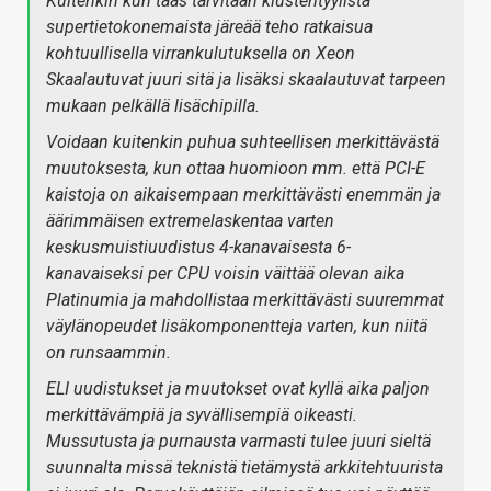
Kuitenkin kun taas tarvitaan klusterityylista
supertietokonemaista järeää teho ratkaisua
kohtuullisella virrankulutuksella on Xeon
Skaalautuvat juuri sitä ja lisäksi skaalautuvat tarpeen
mukaan pelkällä lisächipilla.
Voidaan kuitenkin puhua suhteellisen merkittävästä
muutoksesta, kun ottaa huomioon mm. että PCI-E
kaistoja on aikaisempaan merkittävästi enemmän ja
äärimmäisen extremelaskentaa varten
keskusmuistiuudistus 4-kanavaisesta 6-
kanavaiseksi per CPU voisin väittää olevan aika
Platinumia ja mahdollistaa merkittävästi suuremmat
väylänopeudet lisäkomponentteja varten, kun niitä
on runsaammin.
ELI uudistukset ja muutokset ovat kyllä aika paljon
merkittävämpiä ja syvällisempiä oikeasti.
Mussutusta ja purnausta varmasti tulee juuri sieltä
suunnalta missä teknistä tietämystä arkkitehtuurista