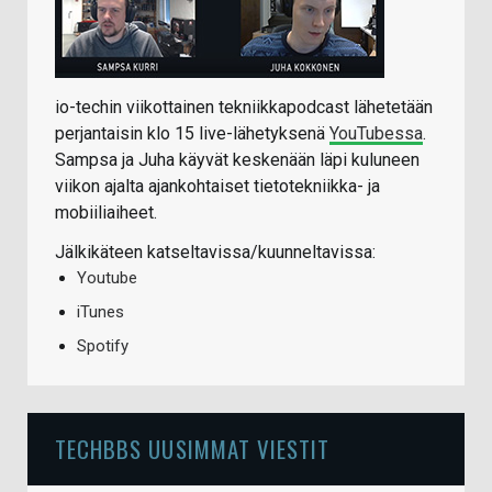
io-techin viikottainen tekniikkapodcast lähetetään
perjantaisin klo 15 live-lähetyksenä
YouTubessa
.
Sampsa ja Juha käyvät keskenään läpi kuluneen
viikon ajalta ajankohtaiset tietotekniikka- ja
mobiiliaiheet.
Jälkikäteen katseltavissa/kuunneltavissa:
Youtube
iTunes
Spotify
TECHBBS UUSIMMAT VIESTIT