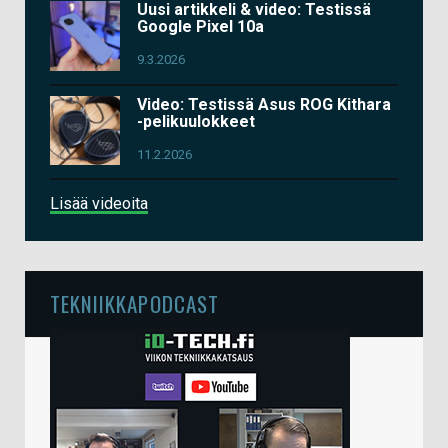
Uusi artikkeli & video: Testissä
Google Pixel 10a
9.3.2026
Video: Testissä Asus ROG Kithara
-pelikuulokkeet
11.2.2026
Lisää videoita
TEKNIIKKAPODCAST