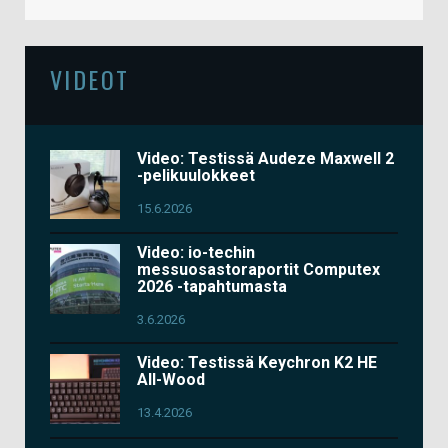
VIDEOT
Video: Testissä Audeze Maxwell 2
-pelikuulokkeet
15.6.2026
Video: io-techin
messuosastoraportit Computex
2026 -tapahtumasta
3.6.2026
Video: Testissä Keychron K2 HE
All-Wood
13.4.2026