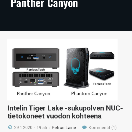
Panther Canyon
ARTIKKELIT
VIDEOT
TECHBBS
TIETOA
HINTA.FI
KAUPPA
VAIHDA TEEMA
Intelin Tiger Lake -sukupolven NUC-
HAKU
tietokoneet vuodon kohteena
29.1.2020 - 19:55
/
Petrus Laine
Kommentit (1)