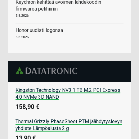
Keychron kehittää avoimen lähdekoodin
firmwarea pelihiiriin
5.8.2026
Honor uudisti logonsa
5.8.2026
Kingston Technology NV3 1 TB M.2 PCI Express
4.0 NVMe 3D NAND
158,90 €
Thermal Grizzly PhaseSheet PTM jäähdytyslevyn
yhdiste Lämpöalusta 2 g
13,90 €