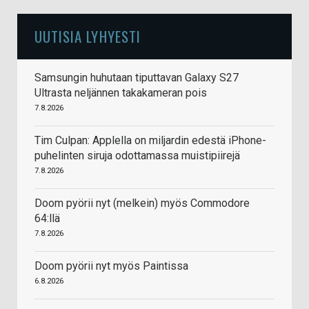
UUTISIA LYHYESTI
Samsungin huhutaan tiputtavan Galaxy S27
Ultrasta neljännen takakameran pois
7.8.2026
Tim Culpan: Applella on miljardin edestä iPhone-
puhelinten siruja odottamassa muistipiirejä
7.8.2026
Doom pyörii nyt (melkein) myös Commodore
64:llä
7.8.2026
Doom pyörii nyt myös Paintissa
6.8.2026