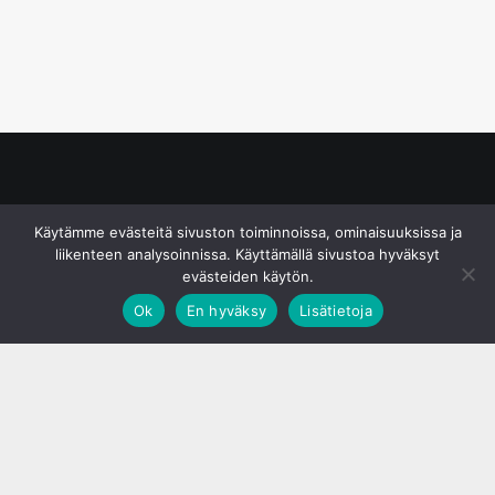
© S&J Media Oy
Käytämme evästeitä sivuston toiminnoissa, ominaisuuksissa ja
liikenteen analysoinnissa. Käyttämällä sivustoa hyväksyt
evästeiden käytön.
Ok
En hyväksy
Lisätietoja
;