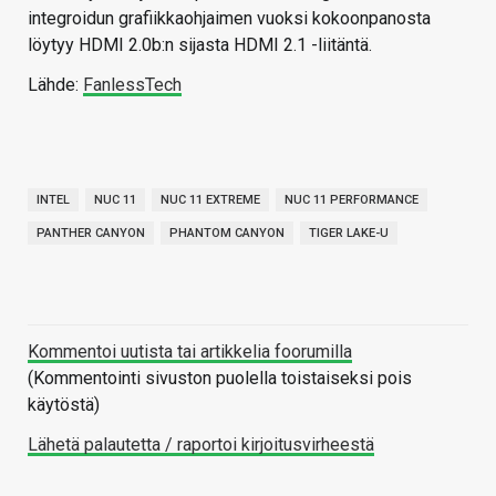
integroidun grafiikkaohjaimen vuoksi kokoonpanosta
löytyy HDMI 2.0b:n sijasta HDMI 2.1 -liitäntä.
Lähde:
FanlessTech
INTEL
NUC 11
NUC 11 EXTREME
NUC 11 PERFORMANCE
PANTHER CANYON
PHANTOM CANYON
TIGER LAKE-U
Kommentoi uutista tai artikkelia foorumilla
(Kommentointi sivuston puolella toistaiseksi pois
käytöstä)
Lähetä palautetta / raportoi kirjoitusvirheestä