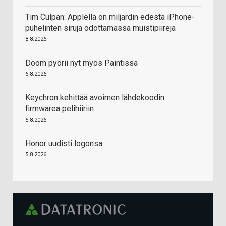
Tim Culpan: Applella on miljardin edestä iPhone-
puhelinten siruja odottamassa muistipiirejä
8.8.2026
Doom pyörii nyt myös Paintissa
6.8.2026
Keychron kehittää avoimen lähdekoodin
firmwarea pelihiiriin
5.8.2026
Honor uudisti logonsa
5.8.2026