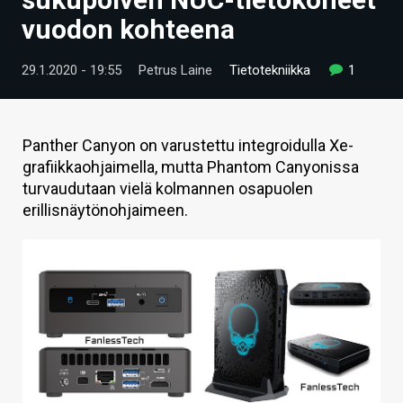
ARTIKKELIT
vuodon kohteena
VIDEOT
29.1.2020 - 19:55
Petrus Laine
Tietotekniikka
1
TECHBBS
TIETOA
Panther Canyon on varustettu integroidulla Xe-
grafiikkaohjaimella, mutta Phantom Canyonissa
HINTA.FI
turvaudutaan vielä kolmannen osapuolen
erillisnäytönohjaimeen.
KAUPPA
VAIHDA TEEMA
HAKU