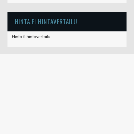
HINTA.FI HINTAVERTAILU
Hinta.fi hintavertailu