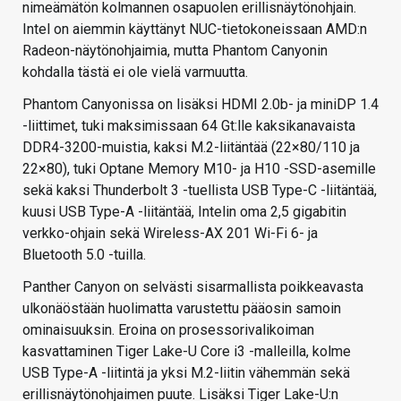
nimeämätön kolmannen osapuolen erillisnäytönohjain.
Intel on aiemmin käyttänyt NUC-tietokoneissaan AMD:n
Radeon-näytönohjaimia, mutta Phantom Canyonin
kohdalla tästä ei ole vielä varmuutta.
Phantom Canyonissa on lisäksi HDMI 2.0b- ja miniDP 1.4
-liittimet, tuki maksimissaan 64 Gt:lle kaksikanavaista
DDR4-3200-muistia, kaksi M.2-liitäntää (22×80/110 ja
22×80), tuki Optane Memory M10- ja H10 -SSD-asemille
sekä kaksi Thunderbolt 3 -tuellista USB Type-C -liitäntää,
kuusi USB Type-A -liitäntää, Intelin oma 2,5 gigabitin
verkko-ohjain sekä Wireless-AX 201 Wi-Fi 6- ja
Bluetooth 5.0 -tuilla.
Panther Canyon on selvästi sisarmallista poikkeavasta
ulkonäöstään huolimatta varustettu pääosin samoin
ominaisuuksin. Eroina on prosessorivalikoiman
kasvattaminen Tiger Lake-U Core i3 -malleilla, kolme
USB Type-A -liitintä ja yksi M.2-liitin vähemmän sekä
erillisnäytönohjaimen puute. Lisäksi Tiger Lake-U:n