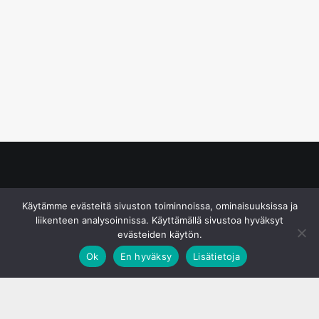
© S&J Media Oy
Käytämme evästeitä sivuston toiminnoissa, ominaisuuksissa ja
liikenteen analysoinnissa. Käyttämällä sivustoa hyväksyt
evästeiden käytön.
Ok
En hyväksy
Lisätietoja
;