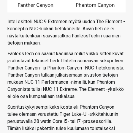
Intel esitteli NUC 9 Extremen myötä uuden The Element -
konseptin NUC-luokan tietokoneille. Aivan heti se ei
näytä kuitenkaan saavan jatkoa FanlessTechin saamien
tietojen mukaan.
FanlessTech on saanut käsiinsä reilut viikko sitten kuvat
ja alustavat tekniset tiedot Intelin seuraavan sukupolven
Panther Canyon- ja Phantom Canyon -NUC-tietokoneista.
Panther Canyon tullaan julkaisemaan sivuston tietojen
mukaan NUC 11 Performance -nimellä, kun Phantom
Canyonista tulisi NUC 11 Extreme. The Element -yksikkö
ei ole osa kumpaakaan ratkaisua.
Suorituskykyisempi kaksikosta eli Phantom Canyon
tulee olemaan varustettu Tiger Lake-U -arkkitehtuuriin
perustuvalla 28 watin Core i5- tai i7 -prosessorilla.
Tämän lisäksi pakettiin tulee kuulumaan toistaiseksi