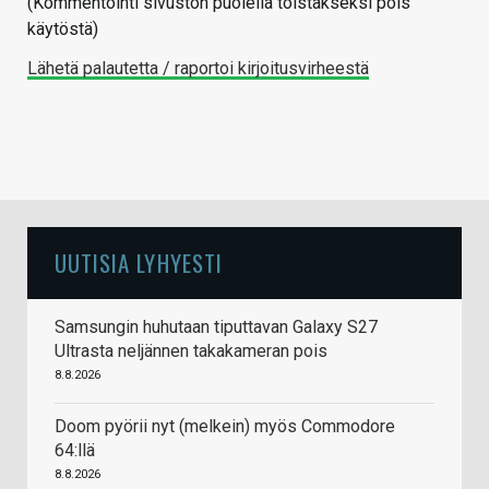
(Kommentointi sivuston puolella toistakseksi pois
käytöstä)
Lähetä palautetta / raportoi kirjoitusvirheestä
UUTISIA LYHYESTI
Samsungin huhutaan tiputtavan Galaxy S27
Ultrasta neljännen takakameran pois
8.8.2026
Doom pyörii nyt (melkein) myös Commodore
64:llä
8.8.2026