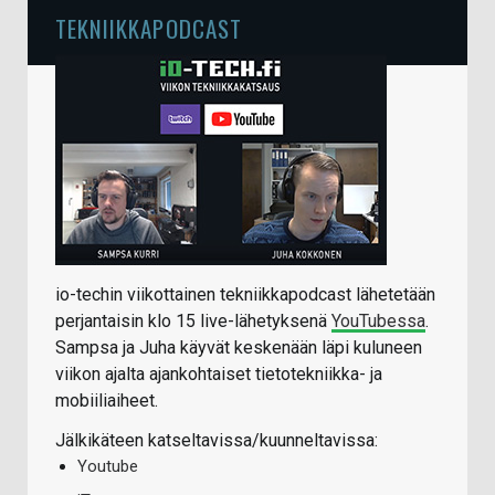
TEKNIIKKAPODCAST
io-techin viikottainen tekniikkapodcast lähetetään
perjantaisin klo 15 live-lähetyksenä
YouTubessa
.
Sampsa ja Juha käyvät keskenään läpi kuluneen
viikon ajalta ajankohtaiset tietotekniikka- ja
mobiiliaiheet.
Jälkikäteen katseltavissa/kuunneltavissa:
Youtube