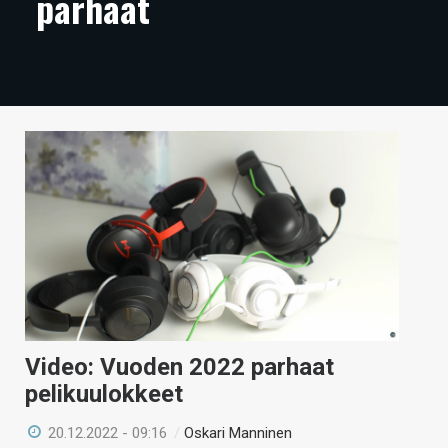
parhaat
ARTIKKELIT
VIDEOT
TECHBBS
TIETOA
HINTA.FI
KAUPPA
VAIHDA TEEMA
Video: Vuoden 2022 parhaat
HAKU
pelikuulokkeet
20.12.2022 - 09:16
/
Oskari Manninen