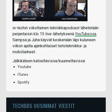
io-techin viikottainen tekniikkapodcast lähetetään
perjantaisin klo 15 live-lähetyksenä
YouTubessa
.
Sampsa ja Juha käyvät keskenään läpi kuluneen
viikon ajalta ajankohtaiset tietotekniikka- ja
mobiiliaiheet.
Jälkikäteen katseltavissa/kuunneltavissa:
Youtube
iTunes
Spotify
TECHBBS UUSIMMAT VIESTIT