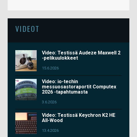
VIDEOT
Video: Testissä Audeze Maxwell 2
-pelikuulokkeet
15.6.2026
Video: io-techin
messuosastoraportit Computex
2026 -tapahtumasta
3.6.2026
Video: Testissä Keychron K2 HE
All-Wood
13.4.2026