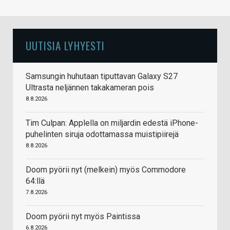
UUTISIA LYHYESTI
Samsungin huhutaan tiputtavan Galaxy S27
Ultrasta neljännen takakameran pois
8.8.2026
Tim Culpan: Applella on miljardin edestä iPhone-
puhelinten siruja odottamassa muistipiirejä
8.8.2026
Doom pyörii nyt (melkein) myös Commodore
64:llä
7.8.2026
Doom pyörii nyt myös Paintissa
6.8.2026