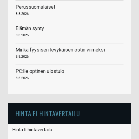
Perussuomalaiset
8.8.2026
Elämän synty
8.8.2026
Minkä fyysisen levykäisen ostin viimeksi
8.8.2026
PC:lle optinen ulostulo
8.8.2026
HINTA.FI HINTAVERTAILU
Hinta.fi hintavertailu