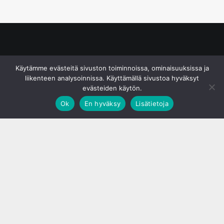
© S&J Media Oy
Käytämme evästeitä sivuston toiminnoissa, ominaisuuksissa ja
liikenteen analysoinnissa. Käyttämällä sivustoa hyväksyt
evästeiden käytön.
Ok
En hyväksy
Lisätietoja
;