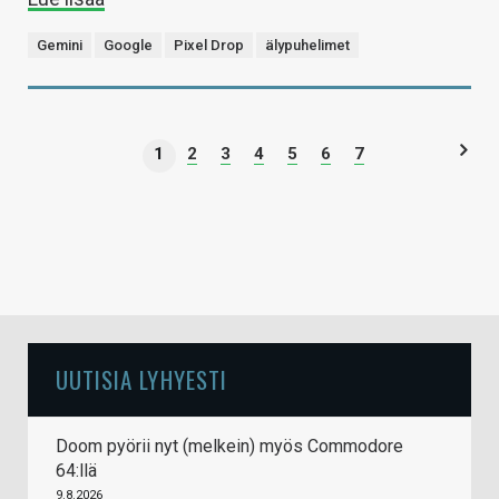
Gemini
Google
Pixel Drop
älypuhelimet
1
2
3
4
5
6
7
UUTISIA LYHYESTI
Doom pyörii nyt (melkein) myös Commodore
64:llä
9.8.2026