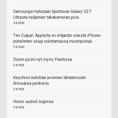
Samsungin huhutaan tiputtavan Galaxy S27
Ultrasta neljännen takakameran pois
9.8.2026
Tim Culpan: Applella on miljardin edestä iPhone-
puhelinten siruja odottamassa muistipiirejä
9.8.2026
Doom pyörii nyt myös Paintissa
6.8.2026
Keychron kehittää avoimen lähdekoodin
firmwarea pelihiiriin
5.8.2026
Honor uudisti logonsa
5.8.2026