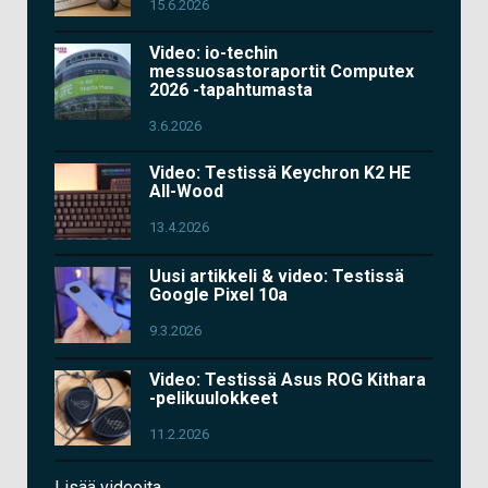
15.6.2026
Video: io-techin
messuosastoraportit Computex
2026 -tapahtumasta
3.6.2026
Video: Testissä Keychron K2 HE
All-Wood
13.4.2026
Uusi artikkeli & video: Testissä
Google Pixel 10a
9.3.2026
Video: Testissä Asus ROG Kithara
-pelikuulokkeet
11.2.2026
Lisää videoita