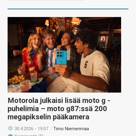
Motorola julkaisi lisää moto g -
puhelimia – moto g87:ssä 200
megapikselin pääkamera
30.4.2026 - 19:07
/
Timo Niemenmaa