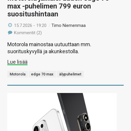
max -puhelimen 799 euron
suositushintaan
15.7.2026 - 19:20
/
Timo Niemenmaa
Kommentit (2)
Motorola mainostaa uutuuttaan mm.
suorituskyvyllä ja akunkestolla.
Lue lisää
Motorola
edge 70 max
älypuhelimet