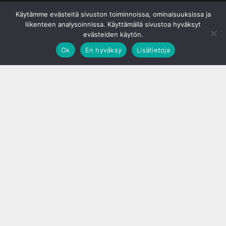
© S&J Media Oy
Käytämme evästeitä sivuston toiminnoissa, ominaisuuksissa ja
liikenteen analysoinnissa. Käyttämällä sivustoa hyväksyt
evästeiden käytön.
Ok
En hyväksy
Lisätietoja
;