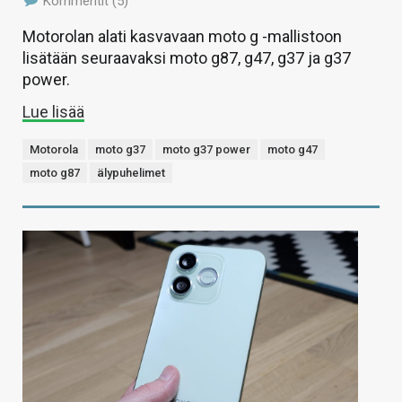
Kommentit (5)
Motorolan alati kasvavaan moto g -mallistoon
lisätään seuraavaksi moto g87, g47, g37 ja g37
power.
Lue lisää
Motorola
moto g37
moto g37 power
moto g47
moto g87
älypuhelimet