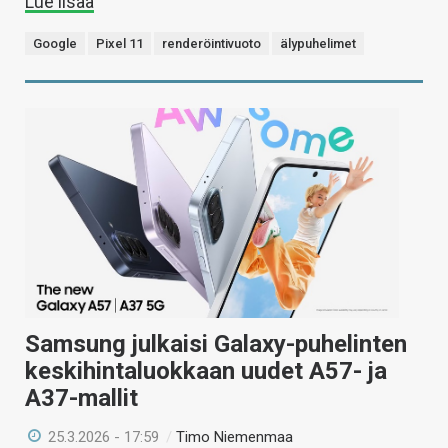
Lue lisää
Google
Pixel 11
renderöintivuoto
älypuhelimet
Samsung julkaisi Galaxy-puhelinten
keskihintaluokkaan uudet A57- ja
A37-mallit
25.3.2026 - 17:59
/
Timo Niemenmaa