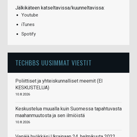
Jälkikäteen katseltavissa/kuunneltavissa:
Youtube
iTunes
Spotify
TECHBBS UUSIMMAT VIESTIT
Poliittiset ja yhteiskunnalliset meemit (EI
KESKUSTELUA)
10.8.2026
Keskustelua muualla kuin Suomessa tapahtuvasta
maahanmuutosta ja sen ilmiöistä
10.8.2026
Venäjä hyökkäsi Ukrainaan 24. helmikuuta 2022