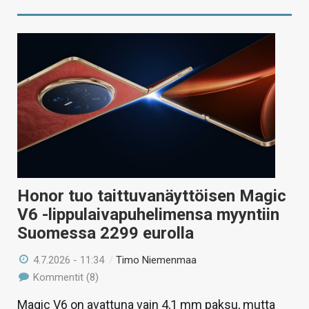
Honor tuo taittuvanäyttöisen Magic
V6 -lippulaivapuhelimensa myyntiin
Suomessa 2299 eurolla
4.7.2026 - 11:34
/
Timo Niemenmaa
Kommentit (8)
Magic V6 on avattuna vain 4,1 mm paksu, mutta