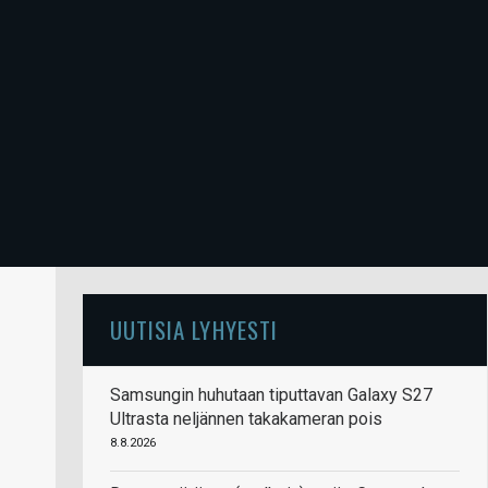
UUTISIA LYHYESTI
Samsungin huhutaan tiputtavan Galaxy S27
Ultrasta neljännen takakameran pois
8.8.2026