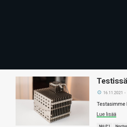
Testiss
16.11.2021 -
Testasimme N
Lue lisää
NH-P1
Noctu