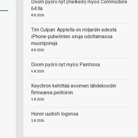
Doom pyörii nyt (melkein) myös Commodore
64:llä
8.8.2026
Tim Culpan: Applella on miljardin edestä
iPhone-puhelinten siruja odottamassa
muistipiirejä
8.8.2026
Doom pyörii nyt myös Paintissa
6.8.2026
Keychron kehittää avoimen lähdekoodin
firmwarea pelihiiriin
5.8.2026
Honor uudisti logonsa
5.8.2026