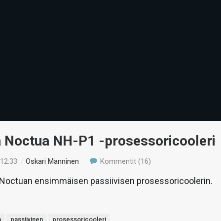
ä Noctua NH-P1 -prosessoricooleri
 12:33
/
Oskari Manninen
Kommentit (16)
octuan ensimmäisen passiivisen prosessoricoolerin.
a
passiivinen
prosessoricooleri