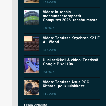
15.6.2026
Video: io-techin
messuosastoraportit
Computex 2026 -tapahtumasta
3.6.2026
Video: Testissä Keychron K2 HE
All-Wood
13.4.2026
Uusi artikkeli & video: Testissä
Google Pixel 10a
9.3.2026
Video: Testissä Asus ROG
Kithara -pelikuulokkeet
11.2.2026
Lisää videoita