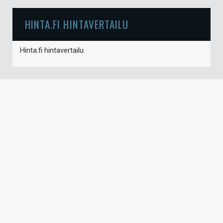
HINTA.FI HINTAVERTAILU
Hinta.fi hintavertailu