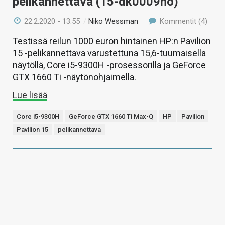
pelikannettava (15-dk0009no)
22.2.2020 - 13:55
/
Niko Wessman
Kommentit (4)
Testissä reilun 1000 euron hintainen HP:n Pavilion
15 -pelikannettava varustettuna 15,6-tuumaisella
näytöllä, Core i5-9300H -prosessorilla ja GeForce
GTX 1660 Ti -näytönohjaimella.
Lue lisää
Core i5-9300H
GeForce GTX 1660 Ti Max-Q
HP
Pavilion
Pavilion 15
pelikannettava