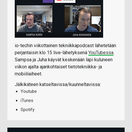
io-techin viikottainen tekniikkapodcast lähetetään
perjantaisin klo 15 live-lähetyksenä
YouTubessa
.
Sampsa ja Juha käyvät keskenään läpi kuluneen
viikon ajalta ajankohtaiset tietotekniikka- ja
mobiiliaiheet.
Jälkikäteen katseltavissa/kuunneltavissa:
Youtube
iTunes
Spotify