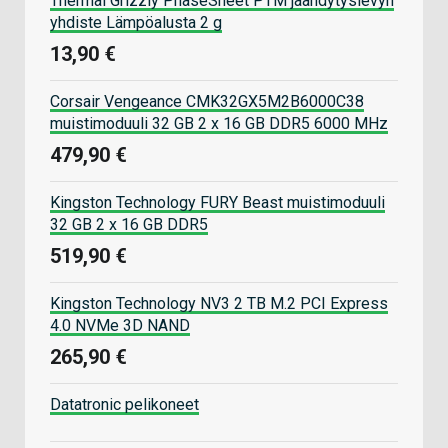
Thermal Grizzly PhaseSheet PTM jäähdytyslevyn
yhdiste Lämpöalusta 2 g
13,90 €
Corsair Vengeance CMK32GX5M2B6000C38
muistimoduuli 32 GB 2 x 16 GB DDR5 6000 MHz
479,90 €
Kingston Technology FURY Beast muistimoduuli
32 GB 2 x 16 GB DDR5
519,90 €
Kingston Technology NV3 2 TB M.2 PCI Express
4.0 NVMe 3D NAND
265,90 €
Datatronic pelikoneet