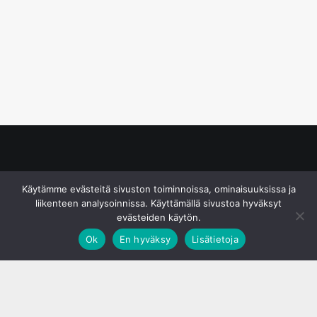
© S&J Media Oy
Käytämme evästeitä sivuston toiminnoissa, ominaisuuksissa ja
liikenteen analysoinnissa. Käyttämällä sivustoa hyväksyt
evästeiden käytön.
Ok
En hyväksy
Lisätietoja
;