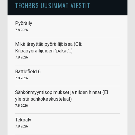
TECHBBS UUSIMMAT VIESTIT
Pyöräily
7.8.2026
Mikä ärsyttää pyöräilijöissä (Oli:
Kilpapyöräilijöiden "pakat"..)
7.8.2026
Battlefield 6
7.8.2026
Sähkönmyyntisopimukset ja niiden hinnat (EI
yleistä sähkökeskustelua!)
7.8.2026
Tekoäly
7.8.2026