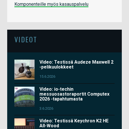
Komponenteille myös kasauspalvelu
VIDEOT
Video: Testissä Audeze Maxwell 2
-pelikuulokkeet
15.6.2026
Video: io-techin
messuosastoraportit Computex
2026 -tapahtumasta
3.6.2026
Video: Testissä Keychron K2 HE
All-Wood