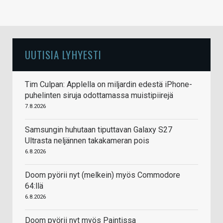
UUTISIA LYHYESTI
Tim Culpan: Applella on miljardin edestä iPhone-
puhelinten siruja odottamassa muistipiirejä
7.8.2026
Samsungin huhutaan tiputtavan Galaxy S27
Ultrasta neljännen takakameran pois
6.8.2026
Doom pyörii nyt (melkein) myös Commodore
64:llä
6.8.2026
Doom pyörii nyt myös Paintissa