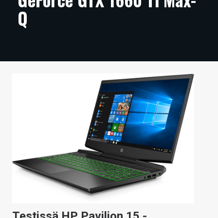
Q
ARTIKKELIT
VIDEOT
TECHBBS
TIETOA
HINTA.FI
KAUPPA
VAIHDA TEEMA
HAKU
Testissä HP Pavilion 15 -