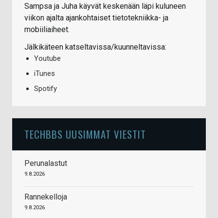
Sampsa ja Juha käyvät keskenään läpi kuluneen
viikon ajalta ajankohtaiset tietotekniikka- ja
mobiiliaiheet.
Jälkikäteen katseltavissa/kuunneltavissa:
Youtube
iTunes
Spotify
TECHBBS UUSIMMAT VIESTIT
Perunalastut
9.8.2026
Rannekelloja
9.8.2026