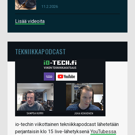
11.2.2026
Lisää videoita
TEKNIIKKAPODCAST
io-techin viikottainen tekniikkapodcast lähetetään
perjantaisin klo 15 live-lähetyksenä
YouTubessa
.