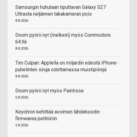
Samsungin huhutaan tiputtavan Galaxy S27
Ultrasta neljännen takakameran pois
8.8.2026
Doom pyörii nyt (melkein) myös Commodore
64:llä
8.8.2026
Tim Culpan: Applella on miljardin edestä iPhone-
puhelinten siruja odottamassa muistipiirejä
8.8.2026
Doom pyörii nyt myös Paintissa
6.8.2026
Keychron kehittää avoimen lähdekoodin
firmwarea pelihiiriin
5.8.2026