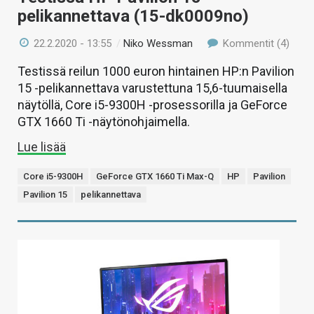
pelikannettava (15-dk0009no)
22.2.2020 - 13:55
/
Niko Wessman
Kommentit (4)
Testissä reilun 1000 euron hintainen HP:n Pavilion
15 -pelikannettava varustettuna 15,6-tuumaisella
näytöllä, Core i5-9300H -prosessorilla ja GeForce
GTX 1660 Ti -näytönohjaimella.
Lue lisää
Core i5-9300H
GeForce GTX 1660 Ti Max-Q
HP
Pavilion
Pavilion 15
pelikannettava