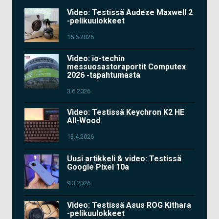
Video: Testissä Audeze Maxwell 2
-pelikuulokkeet
15.6.2026
Video: io-techin
messuosastoraportit Computex
2026 -tapahtumasta
3.6.2026
Video: Testissä Keychron K2 HE
All-Wood
13.4.2026
Uusi artikkeli & video: Testissä
Google Pixel 10a
9.3.2026
Video: Testissä Asus ROG Kithara
-pelikuulokkeet