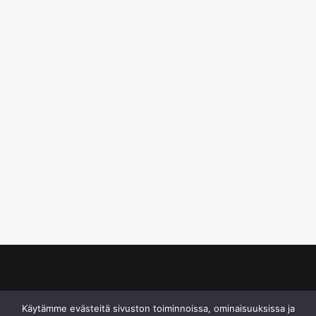
© S&J Media Oy
Käytämme evästeitä sivuston toiminnoissa, ominaisuuksissa ja