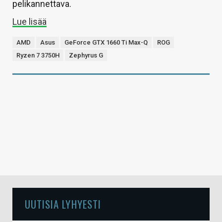
pelikannettava.
Lue lisää
AMD
Asus
GeForce GTX 1660 Ti Max-Q
ROG
Ryzen 7 3750H
Zephyrus G
UUTISIA LYHYESTI