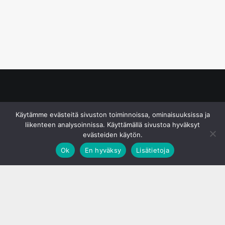
© S&J Media Oy
Käytämme evästeitä sivuston toiminnoissa, ominaisuuksissa ja
liikenteen analysoinnissa. Käyttämällä sivustoa hyväksyt
evästeiden käytön.
Ok
En hyväksy
Lisätietoja
;