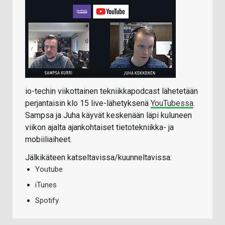
io-techin viikottainen tekniikkapodcast lähetetään
perjantaisin klo 15 live-lähetyksenä
YouTubessa
.
Sampsa ja Juha käyvät keskenään läpi kuluneen
viikon ajalta ajankohtaiset tietotekniikka- ja
mobiiliaiheet.
Jälkikäteen katseltavissa/kuunneltavissa:
Youtube
iTunes
Spotify