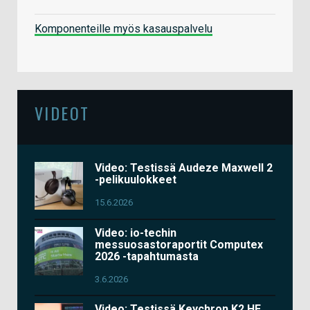
Komponenteille myös kasauspalvelu
VIDEOT
Video: Testissä Audeze Maxwell 2
-pelikuulokkeet
15.6.2026
Video: io-techin
messuosastoraportit Computex
2026 -tapahtumasta
3.6.2026
Video: Testissä Keychron K2 HE