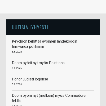
UUTISIA LYHYESTI
Keychron kehittää avoimen lähdekoodin
firmwarea pelihiiriin
5.8.2026
Doom pyörii nyt myös Paintissa
5.8.2026
Honor uudisti logonsa
5.8.2026
Doom pyörii nyt (melkein) myös Commodore
64:llä
3.8.2026