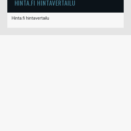
HINTA.FI HINTAVERTAILU
Hinta.fi hintavertailu