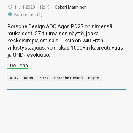
11.11.2020 - 12:19
/
Oskari Manninen
Kommentit (1)
Porsche Design AOC Agon PD27 on nimensä
mukaisesti 27-tuumainen näyttö, jonka
keskeisimpiä ominaisuuksia on 240 Hz:n
virkistystaajuus, voimakas 1000R:n kaareutuvuus
ja QHD-resoluutio.
Lue lisää
AOC
Agon
PD27
Porsche Design
näyttö