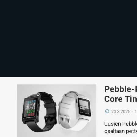
Pebble-k
Core Ti
20.3.2025 - 
Uusien Pebble
osaltaan pett