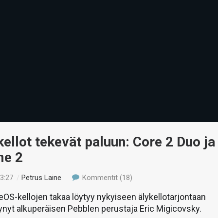
ellot tekevät paluun: Core 2 Duo ja
me 2
13:27
/
Petrus Laine
Kommentit (18)
OS-kellojen takaa löytyy nykyiseen älykellotarjontaan
ynyt alkuperäisen Pebblen perustaja Eric Migicovsky.