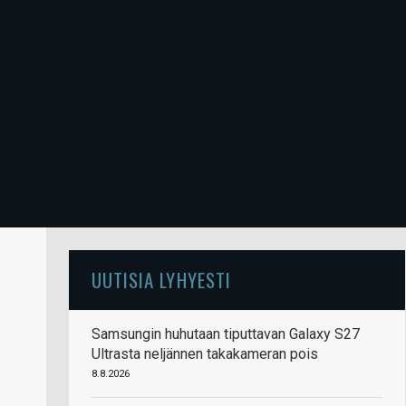
UUTISIA LYHYESTI
Samsungin huhutaan tiputtavan Galaxy S27
Ultrasta neljännen takakameran pois
8.8.2026