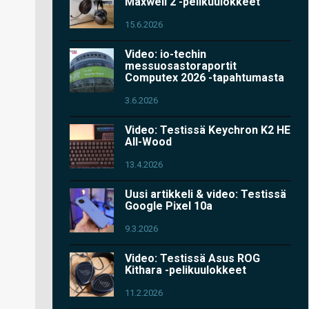
Maxwell 2 -pelikuulokkeet
15.6.2026
Video: io-techin
messuosastoraportit
Computex 2026 -tapahtumasta
3.6.2026
Video: Testissä Keychron K2 HE
All-Wood
13.4.2026
Uusi artikkeli & video: Testissä
Google Pixel 10a
9.3.2026
Video: Testissä Asus ROG
Kithara -pelikuulokkeet
11.2.2026