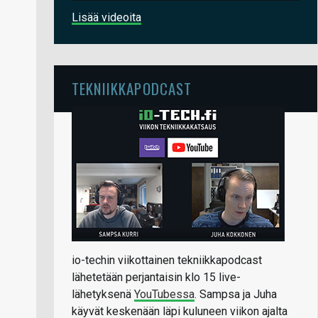
Lisää videoita
TEKNIIKKAPODCAST
io-techin viikottainen tekniikkapodcast
lähetetään perjantaisin klo 15 live-
lähetyksenä
YouTubessa
. Sampsa ja Juha
käyvät keskenään läpi kuluneen viikon ajalta