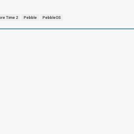
ore Time 2
Pebble
PebbleOS