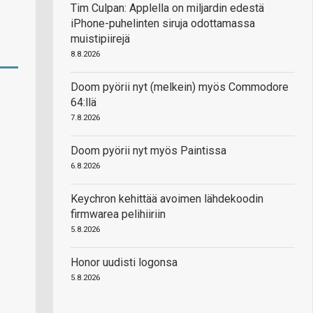
Tim Culpan: Applella on miljardin edestä
iPhone-puhelinten siruja odottamassa
muistipiirejä
8.8.2026
Doom pyörii nyt (melkein) myös Commodore
64:llä
7.8.2026
Doom pyörii nyt myös Paintissa
6.8.2026
Keychron kehittää avoimen lähdekoodin
firmwarea pelihiiriin
5.8.2026
Honor uudisti logonsa
5.8.2026