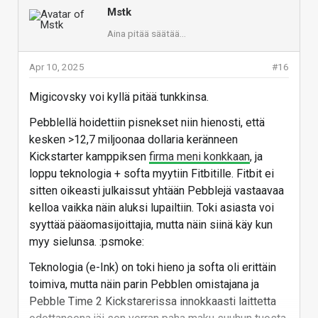
Mstk
Aina pitää säätää...
Apr 10, 2025
#16
Migicovsky voi kyllä pitää tunkkinsa.
Pebblellä hoidettiin pisnekset niin hienosti, että
kesken >12,7 miljoonaa dollaria keränneen
Kickstarter kamppiksen
firma meni konkkaan
, ja
loppu teknologia + softa myytiin Fitbitille. Fitbit ei
sitten oikeasti julkaissut yhtään Pebblejä vastaavaa
kelloa vaikka näin aluksi lupailtiin. Toki asiasta voi
syyttää pääomasijoittajia, mutta näin siinä käy kun
myy sielunsa. :psmoke:
Teknologia (e-Ink) on toki hieno ja softa oli erittäin
toimiva, mutta näin parin Pebblen omistajana ja
Pebble Time 2 Kickstarerissa innokkaasti laittetta