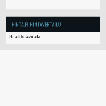
HINTA.FI HINTAVERTAILU
Hinta.fi hintavertailu