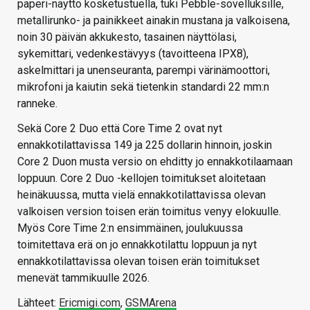
paperi-näyttö kosketustuella, tuki Pebble-sovelluksille,
metallirunko- ja painikkeet ainakin mustana ja valkoisena,
noin 30 päivän akkukesto, tasainen näyttölasi,
sykemittari, vedenkestävyys (tavoitteena IPX8),
askelmittari ja unenseuranta, parempi värinämoottori,
mikrofoni ja kaiutin sekä tietenkin standardi 22 mm:n
ranneke.
Sekä Core 2 Duo että Core Time 2 ovat nyt
ennakkotilattavissa 149 ja 225 dollarin hinnoin, joskin
Core 2 Duon musta versio on ehditty jo ennakkotilaamaan
loppuun. Core 2 Duo -kellojen toimitukset aloitetaan
heinäkuussa, mutta vielä ennakkotilattavissa olevan
valkoisen version toisen erän toimitus venyy elokuulle.
Myös Core Time 2:n ensimmäinen, joulukuussa
toimitettava erä on jo ennakkotilattu loppuun ja nyt
ennakkotilattavissa olevan toisen erän toimitukset
menevät tammikuulle 2026.
Lähteet:
Ericmigi.com
,
GSMArena