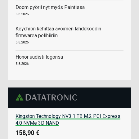
Doom pyörii nyt myös Paintissa
6.8.2026
Keychron kehittää avoimen lähdekoodin
firmwarea pelihiiriin
5.8.2026
Honor uudisti logonsa
5.8.2026
Kingston Technology NV3 1 TB M.2 PCI Express
4.0 NVMe 3D NAND
158,90 €