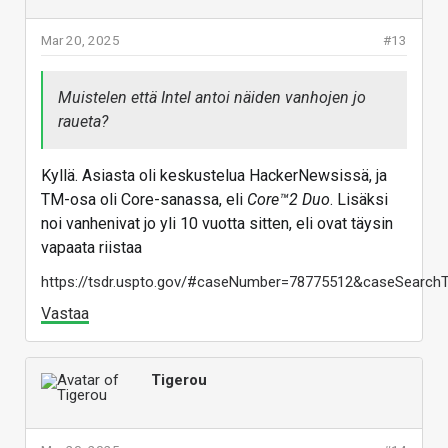
Mar 20, 2025
#13
Muistelen että Intel antoi näiden vanhojen jo
raueta?
Kyllä. Asiasta oli keskustelua HackerNewsissä, ja
TM-osa oli Core-sanassa, eli
Core™2 Duo
. Lisäksi
noi vanhenivat jo yli 10 vuotta sitten, eli ovat täysin
vapaata riistaa
https://tsdr.uspto.gov/#caseNumber=78775512&caseSear
Vastaa
Tigerou