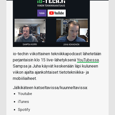
io-techin viikottainen tekniikkapodcast lähetetään
perjantaisin klo 15 live-lähetyksenä
YouTubessa
.
Sampsa ja Juha käyvät keskenään läpi kuluneen
viikon ajalta ajankohtaiset tietotekniikka- ja
mobiiliaiheet.
Jälkikäteen katseltavissa/kuunneltavissa:
Youtube
iTunes
Spotify