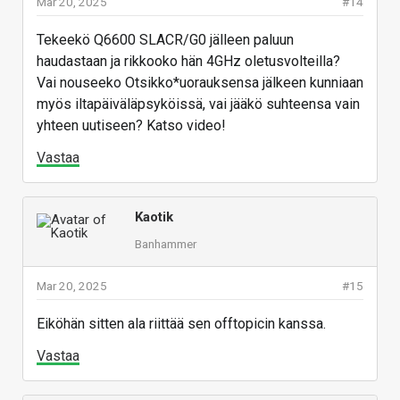
Mar 20, 2025
#14
Tekeekö Q6600 SLACR/G0 jälleen paluun
haudastaan ja rikkooko hän 4GHz oletusvolteilla?
Vai nouseeko Otsikko*uorauksensa jälkeen kunniaan
myös iltapäiväläpsyköissä, vai jääkö suhteensa vain
yhteen uutiseen? Katso video!
Vastaa
Kaotik
Banhammer
Mar 20, 2025
#15
Eiköhän sitten ala riittää sen offtopicin kanssa.
Vastaa