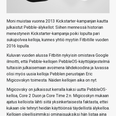
Moni muistaa vuonna 2013 Kickstarter-kampanjan kautta
julkaistut Pebble-älykellot. Siihen mennessä historian
menestynein Kickstarter-kampanja poiki lopulta pari
sukupolvea kelloja, kunnes yhtiö myytiin Fitbitille vuoden
2016 lopulla.
Kuluvan vuoden alussa Fitbitin nykyisin omistava Google
ilmoitti, että Pebble-kellojen PebbleOS-käyttöjärjestelmä
tultaisiin julkaisemaan avoimena lähdekoodina ja luvassa
olisi myös uusia kelloja Pebblen perustajan Eric
Migicovskyn toimesta. Näiden kellojen aika on nyt.
Migicovsky on julkaissut kerralla kaksi uutta PebbleOS-
kelloa, Core 2 Duon ja Core Time 2:n. Migicoskyn mukaan
ajatus kelloista lähti siitä yksinkertaisesta faktasta, ettei
kukaan ole tehnyt heidän käyttöönsä täydellistä älykelloa.
Kellojen oleellisimmiksi ominaisuuksiksi hän listaa aina