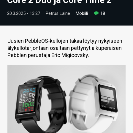
ARTIKKELIT
20.3.2025 - 13:27
Petrus Laine
Mobiili
18
VIDEOT
TECHBBS
Uusien PebbleOS-kellojen takaa löytyy nykyiseen
TIETOA
älykellotarjontaan osaltaan pettynyt alkuperäisen
Pebblen perustaja Eric Migicovsky.
HINTA.FI
KAUPPA
VAIHDA TEEMA
HAKU