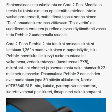
Ensimmäinen uutuuskelloista on Core 2 Duo. Monille io-
techin lukijoista nimi tuo epäilemättä mieleen Intelin
vanhat prosessorit, mutta tässä tapauksessa nimen
”Duo”-osuuden kerrotaan viittavaan ”Do-overiin” eli
uudelleentekemiseen ja kellon olevan käytännössä vanha
tuttu Pebble 2 uudemmalla raudalla.
Core 2 Duon Pebble 2:sta tutuiksi ominaisuuksiksi
listataan 1,26”:n mustavalkoinen e-paperinäyttö, tuki
Pebble-sovelluksille, kevyt runko mustana tai
valkoisena, vedenkestävyys (tavoitteena IPX8),
mikrofoni, askelmittari ja unenseuranta sekä standardi 22
millimetrin ranneke. Parannuksia Pebble 2:een nähden
ovat puolestaan jopa 30 päivän akkukesto, Nordic
nRF52840 BLE -siru, kaiutin, parempi värinämoottori,
luotettavammat painikkeet, ilmapuntari sekä kompassi.