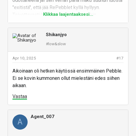
odottaneena jäi sen verran paha maku suuhun tuosta
"exitistä", että jää RePebblet kyllä hyllyyn.
Klikkaa laajentaaksesi...
Toivottavasti Intel haastaa tavaramerkin
väärinkäytöstä oikeuteen ja kynii tämän uudenkin
firman puhtaaksi
Shikanjyo
Vastaa
#low&slow
Apr 10, 2025
#17
Aikoinaan oli hetken käytössä ensimmäinen Pebble.
Ei se kovin kummonen ollut mielestäni edes siihen
aikaan.
Vastaa
Agent_007
A