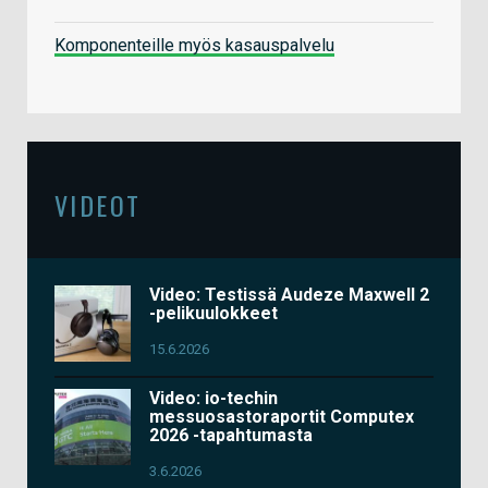
Komponenteille myös kasauspalvelu
VIDEOT
Video: Testissä Audeze Maxwell 2
-pelikuulokkeet
15.6.2026
Video: io-techin
messuosastoraportit Computex
2026 -tapahtumasta
3.6.2026