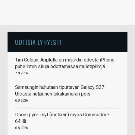
UUTISIA LYHYESTI
Tim Culpan: Applella on miljardin edestä iPhone-
puhelinten siruja odottamassa muistipiirejä
7.8.2026
Samsungin huhutaan tiputtavan Galaxy S27
Ultrasta neljännen takakameran pois
6.8.2026
Doom pyörii nyt (melkein) myös Commodore
64:llä
6.8.2026