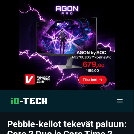
Pebble-kellot tekevät paluun:
UUTISET
Core 2 Duo ja Core Time 2