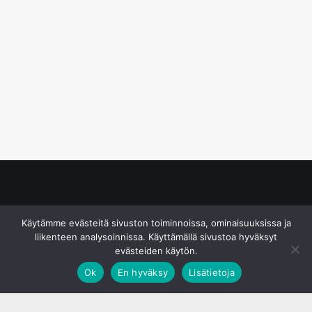
© S&J Media Oy
Käytämme evästeitä sivuston toiminnoissa, ominaisuuksissa ja
liikenteen analysoinnissa. Käyttämällä sivustoa hyväksyt
evästeiden käytön.
Ok
En hyväksy
Lisätietoja
;