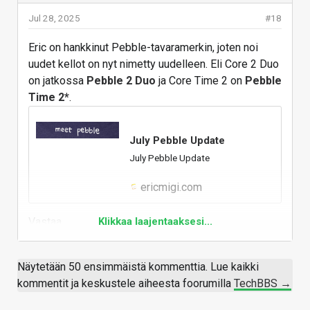
Jul 28, 2025
#18
Eric on hankkinut Pebble-tavaramerkin, joten noi
uudet kellot on nyt nimetty uudelleen. Eli Core 2 Duo
on jatkossa
Pebble 2 Duo
ja Core Time 2 on
Pebble
Time 2*
.
July Pebble Update
July Pebble Update
ericmigi.com
Vastaa
Klikkaa laajentaaksesi...
Näytetään 50 ensimmäistä kommenttia. Lue kaikki
kommentit ja keskustele aiheesta foorumilla
TechBBS →