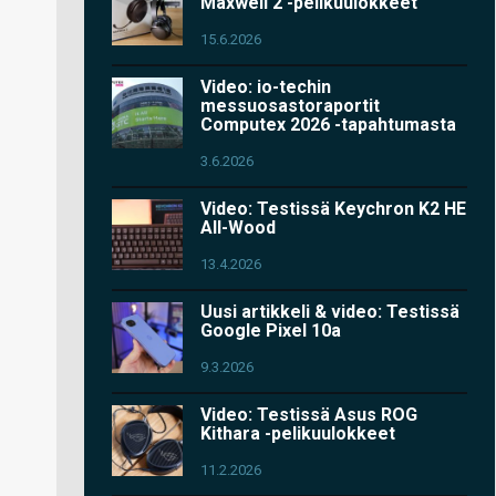
Maxwell 2 -pelikuulokkeet
15.6.2026
Video: io-techin
messuosastoraportit
Computex 2026 -tapahtumasta
3.6.2026
Video: Testissä Keychron K2 HE
All-Wood
13.4.2026
Uusi artikkeli & video: Testissä
Google Pixel 10a
9.3.2026
Video: Testissä Asus ROG
Kithara -pelikuulokkeet
11.2.2026