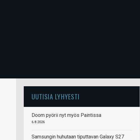
UUTISIA LYHYESTI
Doom pyörii nyt myös Paintissa
6.8.2026
Samsungin huhutaan tiputtavan Galaxy S27