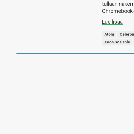
tullaan näke
Chromebook-
Lue lisää
Atom
Celero
Xeon Scalable