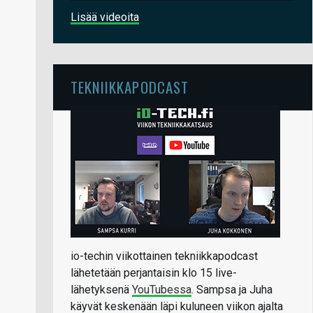
Lisää videoita
TEKNIIKKAPODCAST
io-techin viikottainen tekniikkapodcast
lähetetään perjantaisin klo 15 live-
lähetyksenä
YouTubessa
. Sampsa ja Juha
käyvät keskenään läpi kuluneen viikon ajalta