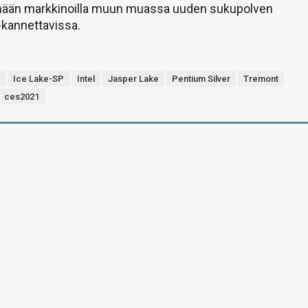
mään markkinoilla muun muassa uuden sukupolven
kannettavissa.
n
Ice Lake-SP
Intel
Jasper Lake
Pentium Silver
Tremont
ces2021