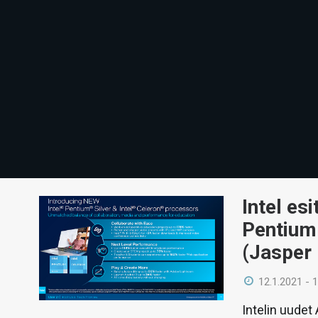
Intel es
Pentium 
(Jasper
12.1.2021 - 
Intelin uudet