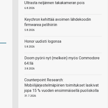
Ultrasta neljännen takakameran pois
6.8.2026
Keychron kehittää avoimen lähdekoodin
firmwarea pelihiiriin
5.8.2026
Honor uudisti logonsa
5.8.2026
Doom pyörii nyt (melkein) myös Commodore
64:llä
3.8.2026
Counterpoint Research:
Mobiilijärjestelmäpiirien toimitukset laskivat
jopa 15 % vuoden ensimmäisellä puoliskolla
31.7.2026