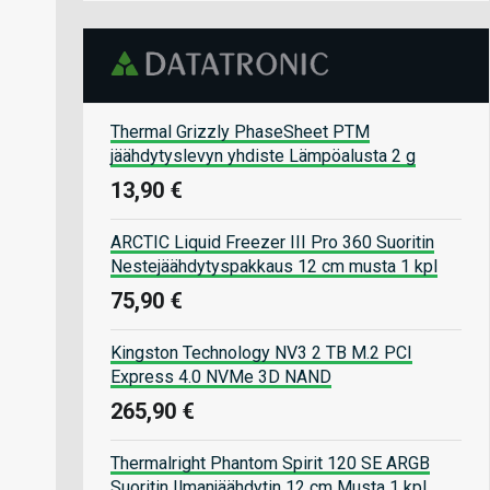
Thermal Grizzly PhaseSheet PTM
jäähdytyslevyn yhdiste Lämpöalusta 2 g
13,90 €
ARCTIC Liquid Freezer III Pro 360 Suoritin
Nestejäähdytyspakkaus 12 cm musta 1 kpl
75,90 €
Kingston Technology NV3 2 TB M.2 PCI
Express 4.0 NVMe 3D NAND
265,90 €
Thermalright Phantom Spirit 120 SE ARGB
Suoritin Ilmanjäähdytin 12 cm Musta 1 kpl