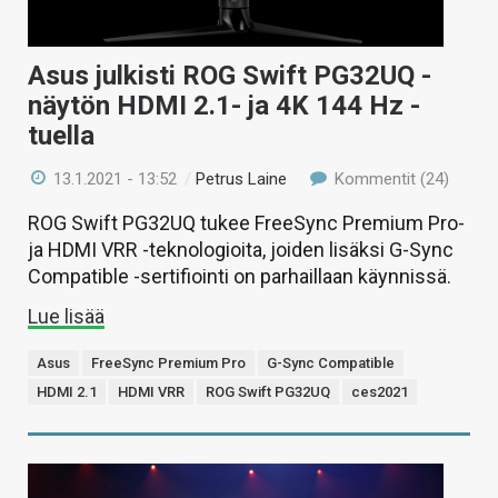
Asus julkisti ROG Swift PG32UQ -
näytön HDMI 2.1- ja 4K 144 Hz -
tuella
13.1.2021 - 13:52
/
Petrus Laine
Kommentit (24)
ROG Swift PG32UQ tukee FreeSync Premium Pro-
ja HDMI VRR -teknologioita, joiden lisäksi G-Sync
Compatible -sertifiointi on parhaillaan käynnissä.
Lue lisää
Asus
FreeSync Premium Pro
G-Sync Compatible
HDMI 2.1
HDMI VRR
ROG Swift PG32UQ
ces2021