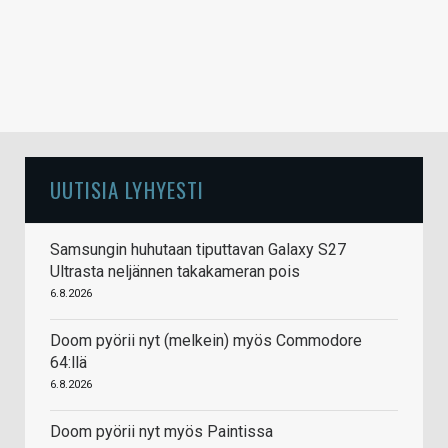
UUTISIA LYHYESTI
Samsungin huhutaan tiputtavan Galaxy S27
Ultrasta neljännen takakameran pois
6.8.2026
Doom pyörii nyt (melkein) myös Commodore
64:llä
6.8.2026
Doom pyörii nyt myös Paintissa