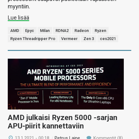
myyntiin.
Lue lisää
AMD
Epyc
Milan
RDNA2
Radeon
Ryzen
Ryzen Threadripper Pro
Vermeer
Zen 3
ces2021
AMD julkaisi Ryzen 5000 -sarjan
APU-piirit kannettaviin
13.1.2021 - 00:18
/
Petrus Laine
Kommentit (8)