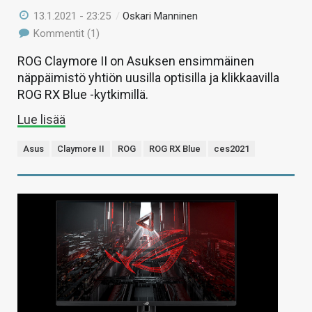
13.1.2021 - 23:25
/
Oskari Manninen
Kommentit (1)
ROG Claymore II on Asuksen ensimmäinen
näppäimistö yhtiön uusilla optisilla ja klikkaavilla
ROG RX Blue -kytkimillä.
Lue lisää
Asus
Claymore II
ROG
ROG RX Blue
ces2021