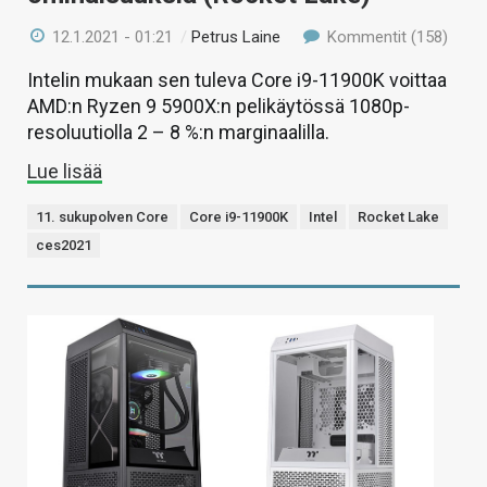
12.1.2021 - 01:21
/
Petrus Laine
Kommentit (158)
Intelin mukaan sen tuleva Core i9-11900K voittaa
AMD:n Ryzen 9 5900X:n pelikäytössä 1080p-
resoluutiolla 2 – 8 %:n marginaalilla.
Lue lisää
11. sukupolven Core
Core i9-11900K
Intel
Rocket Lake
ces2021