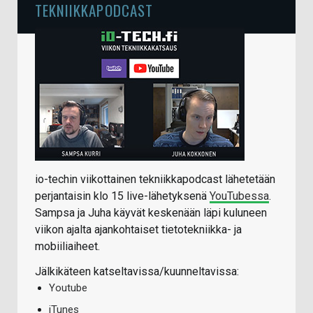
TEKNIIKKAPODCAST
io-techin viikottainen tekniikkapodcast lähetetään
perjantaisin klo 15 live-lähetyksenä
YouTubessa
.
Sampsa ja Juha käyvät keskenään läpi kuluneen
viikon ajalta ajankohtaiset tietotekniikka- ja
mobiiliaiheet.
Jälkikäteen katseltavissa/kuunneltavissa:
Youtube
iTunes