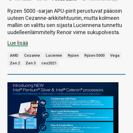
Ryzen 5000 -sarjan APU-piirit perustuvat pääosin
uuteen Cezanne-arkkitehtuuriin, mutta kolmeen
malliin on valittu sen sijasta Luciennena tunnettu
uudelleenlämmitelty Renoir viime sukupolvesta.
Lue lisää
AMD
Cezanne
Lucienne
Ryzen
Ryzen 5000
Vega
Zen 2
Zen 3
ces2021