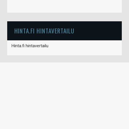
HINTA.FI HINTAVERTAILU
Hinta.fi hintavertailu