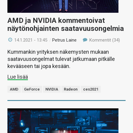
AMD ja NVIDIA kommentoivat
näytönohjainten saatavuusongelmia
14.1.2021 - 13:45
/
Petrus Laine
Kommentit (34)
Kummankin yrityksen näkemysten mukaan
saatavuusongelmat tulevat jatkumaan pitkälle
kevääseen tai jopa kesään.
Lue lisää
AMD
GeForce
NVIDIA
Radeon
ces2021