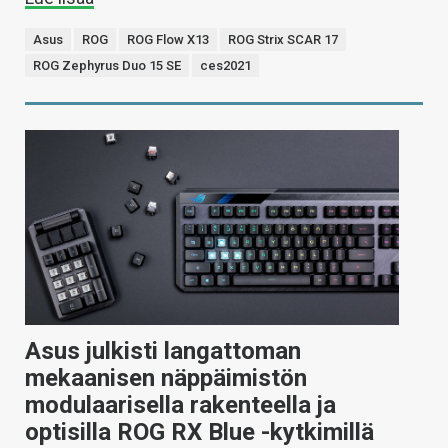
Asus
ROG
ROG Flow X13
ROG Strix SCAR 17
ROG Zephyrus Duo 15 SE
ces2021
Asus julkisti langattoman
mekaanisen näppäimistön
modulaarisella rakenteella ja
optisilla ROG RX Blue -kytkimillä