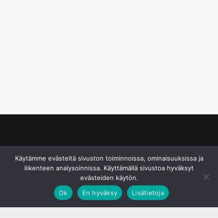
© S&J Media Oy
Käytämme evästeitä sivuston toiminnoissa, ominaisuuksissa ja
liikenteen analysoinnissa. Käyttämällä sivustoa hyväksyt
evästeiden käytön.
Ok
En hyväksy
Lisätietoja
;