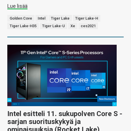
Lue lisää
Golden Cove
Intel
Tiger Lake
Tiger Lake-H
Tiger Lake-H35
Tiger Lake-U
Xe
ces2021
Intel esitteli 11. sukupolven Core S -
sarjan suorituskykyä ja
ominaisuuksia (Rocket Lake)