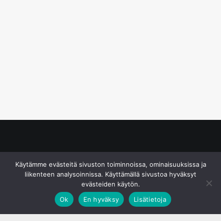
© S&J Media Oy
Käytämme evästeitä sivuston toiminnoissa, ominaisuuksissa ja
liikenteen analysoinnissa. Käyttämällä sivustoa hyväksyt
evästeiden käytön.
Ok
En hyväksy
Lisätietoja
;