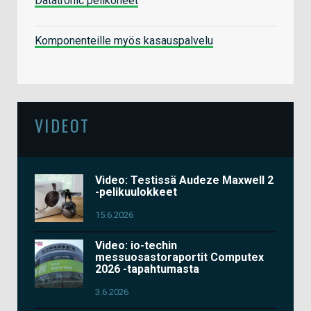
Datatronic pelikoneet
Komponenteille myös kasauspalvelu
VIDEOT
Video: Testissä Audeze Maxwell 2
-pelikuulokkeet
15.6.2026
Video: io-techin
messuosastoraportit Computex
2026 -tapahtumasta
3.6.2026