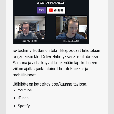
io-techin viikottainen tekniikkapodcast lähetetään
perjantaisin klo 15 live-lähetyksenä
YouTubessa
.
Sampsa ja Juha käyvät keskenään läpi kuluneen
viikon ajalta ajankohtaiset tietotekniikka- ja
mobiiliaiheet.
Jälkikäteen katseltavissa/kuunneltavissa:
Youtube
iTunes
Spotify