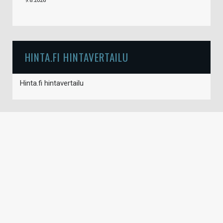
9.8.2026
HINTA.FI HINTAVERTAILU
Hinta.fi hintavertailu