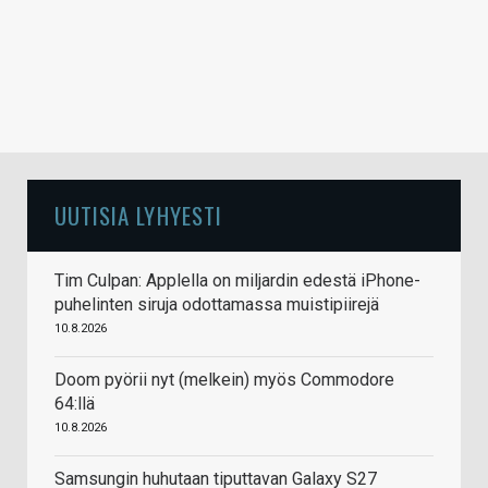
UUTISIA LYHYESTI
Tim Culpan: Applella on miljardin edestä iPhone-
puhelinten siruja odottamassa muistipiirejä
10.8.2026
Doom pyörii nyt (melkein) myös Commodore
64:llä
10.8.2026
Samsungin huhutaan tiputtavan Galaxy S27