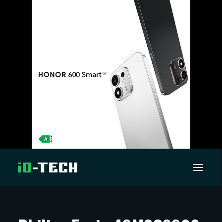
UUTISET