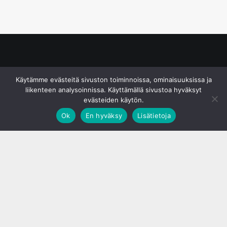
© S&J Media Oy
Käytämme evästeitä sivuston toiminnoissa, ominaisuuksissa ja
liikenteen analysoinnissa. Käyttämällä sivustoa hyväksyt
evästeiden käytön.
Ok
En hyväksy
Lisätietoja
;