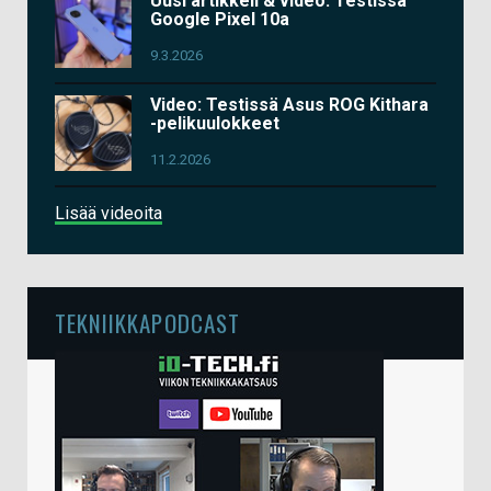
Uusi artikkeli & video: Testissä
Google Pixel 10a
9.3.2026
Video: Testissä Asus ROG Kithara
-pelikuulokkeet
11.2.2026
Lisää videoita
TEKNIIKKAPODCAST