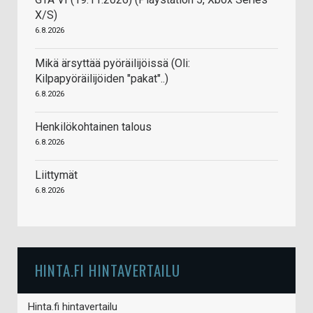
X/S)
6.8.2026
Mikä ärsyttää pyöräilijöissä (Oli:
Kilpapyöräilijöiden "pakat"..)
6.8.2026
Henkilökohtainen talous
6.8.2026
Liittymät
6.8.2026
HINTA.FI HINTAVERTAILU
Hinta.fi hintavertailu