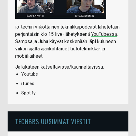
io-techin viikottainen tekniikkapodcast lähetetään
perjantaisin klo 15 live-lähetyksenä
YouTubessa
.
Sampsa ja Juha käyvät keskenään läpi kuluneen
viikon ajalta ajankohtaiset tietotekniikka- ja
mobiiliaiheet.
Jälkikäteen katseltavissa/kuunneltavissa:
Youtube
iTunes
Spotify
TECHBBS UUSIMMAT VIESTIT