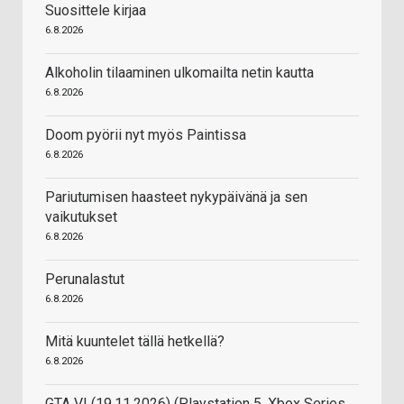
Suosittele kirjaa
6.8.2026
Alkoholin tilaaminen ulkomailta netin kautta
6.8.2026
Doom pyörii nyt myös Paintissa
6.8.2026
Pariutumisen haasteet nykypäivänä ja sen
vaikutukset
6.8.2026
Perunalastut
6.8.2026
Mitä kuuntelet tällä hetkellä?
6.8.2026
GTA VI (19.11.2026) (Playstation 5, Xbox Series