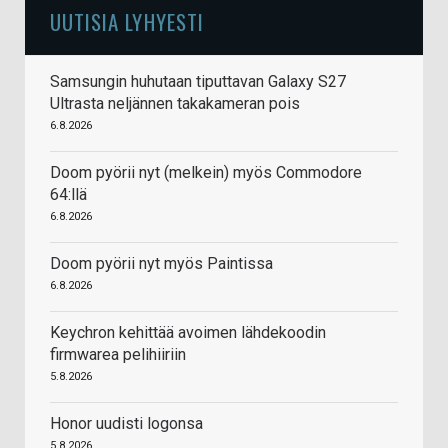
UUTISIA LYHYESTI
Samsungin huhutaan tiputtavan Galaxy S27
Ultrasta neljännen takakameran pois
6.8.2026
Doom pyörii nyt (melkein) myös Commodore
64:llä
6.8.2026
Doom pyörii nyt myös Paintissa
6.8.2026
Keychron kehittää avoimen lähdekoodin
firmwarea pelihiiriin
5.8.2026
Honor uudisti logonsa
5.8.2026