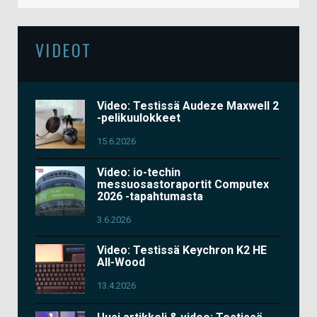
VIDEOT
Video: Testissä Audeze Maxwell 2
-pelikuulokkeet
15.6.2026
Video: io-techin
messuosastoraportit Computex
2026 -tapahtumasta
3.6.2026
Video: Testissä Keychron K2 HE
All-Wood
13.4.2026