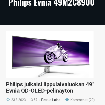
Philips Evnia 49M2C8900
ARTIKKELIT
VIDEOT
TECHBBS
TIETOA
HINTA.FI
KAUPPA
VAIHDA TEEMA
Philips julkaisi lippulaivaluokan 49″
HAKU
Evnia QD-OLED-pelinäytön
23.8.2023 - 13:57
/
Petrus Laine
Kommentit (20)