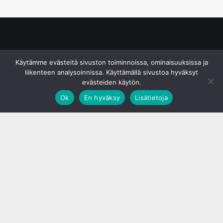
© S&J Media Oy
Käytämme evästeitä sivuston toiminnoissa, ominaisuuksissa ja
liikenteen analysoinnissa. Käyttämällä sivustoa hyväksyt
evästeiden käytön.
Ok
En hyväksy
Lisätietoja
;