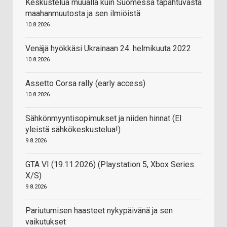
Keskustelua muualla kuin Suomessa tapahtuvasta
maahanmuutosta ja sen ilmiöistä
10.8.2026
Venäjä hyökkäsi Ukrainaan 24. helmikuuta 2022
10.8.2026
Assetto Corsa rally (early access)
10.8.2026
Sähkönmyyntisopimukset ja niiden hinnat (EI
yleistä sähkökeskustelua!)
9.8.2026
GTA VI (19.11.2026) (Playstation 5, Xbox Series
X/S)
9.8.2026
Pariutumisen haasteet nykypäivänä ja sen
vaikutukset