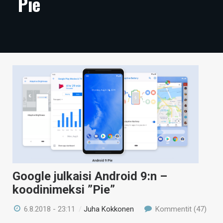
Pie
ARTIKKELIT
VIDEOT
TECHBBS
TIETOA
HINTA.FI
KAUPPA
VAIHDA TEEMA
Google julkaisi Android 9:n –
koodinimeksi ”Pie”
HAKU
6.8.2018 - 23:11
/
Juha Kokkonen
Kommentit (47)