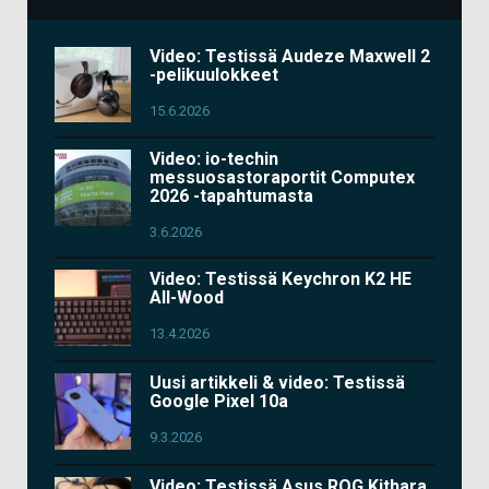
Video: Testissä Audeze Maxwell 2
-pelikuulokkeet
15.6.2026
Video: io-techin
messuosastoraportit Computex
2026 -tapahtumasta
3.6.2026
Video: Testissä Keychron K2 HE
All-Wood
13.4.2026
Uusi artikkeli & video: Testissä
Google Pixel 10a
9.3.2026
Video: Testissä Asus ROG Kithara