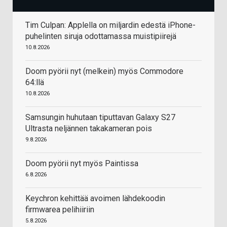
Tim Culpan: Applella on miljardin edestä iPhone-
puhelinten siruja odottamassa muistipiirejä
10.8.2026
Doom pyörii nyt (melkein) myös Commodore
64:llä
10.8.2026
Samsungin huhutaan tiputtavan Galaxy S27
Ultrasta neljännen takakameran pois
9.8.2026
Doom pyörii nyt myös Paintissa
6.8.2026
Keychron kehittää avoimen lähdekoodin
firmwarea pelihiiriin
5.8.2026