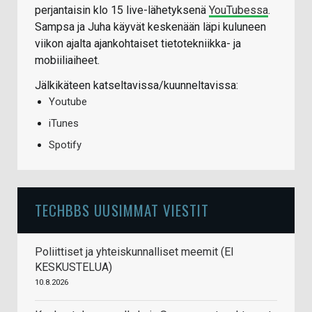
perjantaisin klo 15 live-lähetyksenä
YouTubessa
.
Sampsa ja Juha käyvät keskenään läpi kuluneen
viikon ajalta ajankohtaiset tietotekniikka- ja
mobiiliaiheet.
Jälkikäteen katseltavissa/kuunneltavissa:
Youtube
iTunes
Spotify
TECHBBS UUSIMMAT VIESTIT
Poliittiset ja yhteiskunnalliset meemit (EI
KESKUSTELUA)
10.8.2026