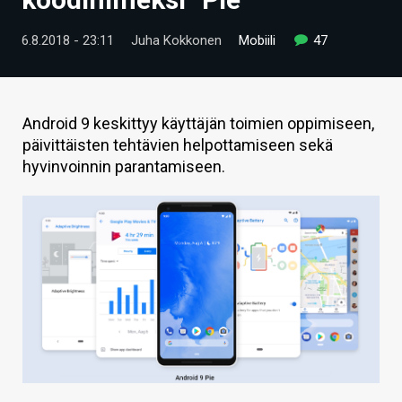
ARTIKKELIT
6.8.2018 - 23:11
Juha Kokkonen
Mobiili
47
VIDEOT
TECHBBS
Android 9 keskittyy käyttäjän toimien oppimiseen,
TIETOA
päivittäisten tehtävien helpottamiseen sekä
hyvinvoinnin parantamiseen.
HINTA.FI
KAUPPA
VAIHDA TEEMA
HAKU