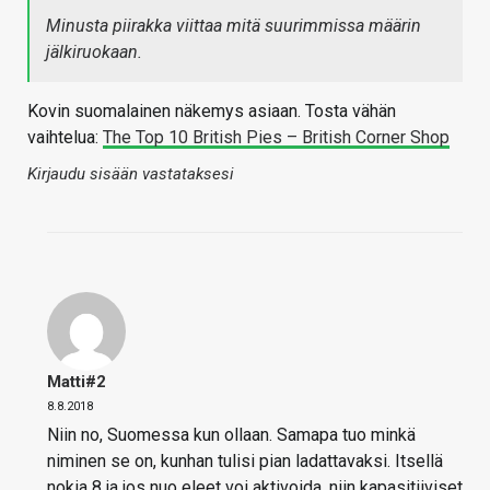
Minusta piirakka viittaa mitä suurimmissa määrin
jälkiruokaan.
Kovin suomalainen näkemys asiaan. Tosta vähän
vaihtelua:
The Top 10 British Pies – British Corner Shop
Kirjaudu sisään vastataksesi
Matti#2
8.8.2018
Niin no, Suomessa kun ollaan. Samapa tuo minkä
niminen se on, kunhan tulisi pian ladattavaksi. Itsellä
nokia 8 ja jos nuo eleet voi aktivoida, niin kapasitiiviset