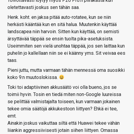
Toivottavasti löytyy myös P20 Pro:n piirakasta kun
oletettavasti joskus sen tähän saa.
Henk. koht. en jaksa pitää auto-rotatee, kun se niin
herkästi kääntää kun en sitä halua. Muutenkin käyttää
landscapea niin harvoin. Sitten kun käyttää, on semisti
ärsyttävää täppää se ensin tuolta pika-asetuksista.
Useimmiten sen vielä unohtaa täppää, jos sen laittaa kun
puhelin jo kallellaan niin se ei käänny yms. Sit veivaa ees
taas.
Pieni juttu, mutta varmaan tähän mennessä oma suosikki
koko 9:n muutoslokissa.
Toki toi adaptiivinen akkusäätö voi olla bueno, jos se
toimii hyvin. Tosin en tiedä miten non-Google luureissa
se pelittää valmistajalta toiseen, kun varmaan jokainen
tekee omia säätöjä akkukestoon liittyen? Ehkä ei tee,
emt.
Ainakin joskus vaikuttaa siltä että Huawei tekee vähän
liiankin aggressiivisesti jotain siihen liittyen. Omassa