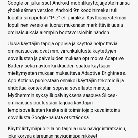
Google on julkaissut Android-mobiilikäyttöjärjestelmänsä
yhdeksännen version. Android 9:n koodinimeksi tuli
lopulta simppelisti ”Pie” eli piirakka. Käyttöjärjestelmän
lopullinen versio ei tuonut mukanaan merkittäviä uusia
ominaisuuksia aiempiin beetaversioihin nähden.
Uusia käyttäjän tapoja oppivia ja käyttöä helpottavia
ominaisuuksia ovat mm. virrankulutusta käytettyjen
sovellusten ja palveluiden mukaan optimoiva Adaptive
Battery sekä näytön kirkkauden säätöä käyttäjän
mieltymysten mukaan mukauttava Adaptive Brightness.
App Actions puolestaan ennakoi käyttäjän tekemisiä ja
ehdottaa kontekstiin sopivia sovellustoimintoja.
Myöhemmin syksyllä päivityksenä saapuva Slices-
ominaisuus puolestaan tarjoaa käyttäjän
lempisovellusten keskeisiä toimintoja pikavalintoina
sovellusta Google-hausta etsittäessä.
Käyttöliittymäpuolella on tarjolla uusi navigointiratkaisu,
joka korvaa alareunan navigointipainikkeet