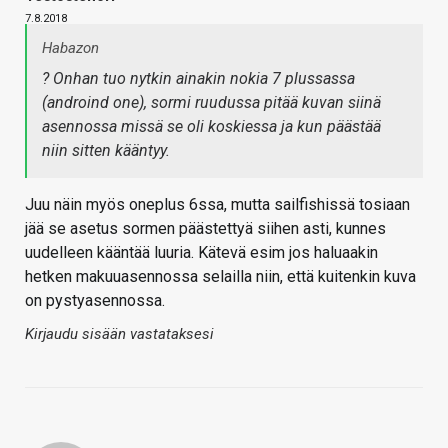
7.8.2018
Habazon
? Onhan tuo nytkin ainakin nokia 7 plussassa
(androind one), sormi ruudussa pitää kuvan siinä
asennossa missä se oli koskiessa ja kun päästää
niin sitten kääntyy.
Juu näin myös oneplus 6ssa, mutta sailfishissä tosiaan
jää se asetus sormen päästettyä siihen asti, kunnes
uudelleen kääntää luuria. Kätevä esim jos haluaakin
hetken makuuasennossa selailla niin, että kuitenkin kuva
on pystyasennossa.
Kirjaudu sisään vastataksesi