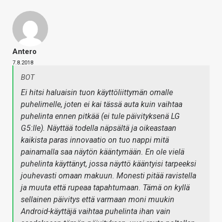
Antero
7.8.2018
BOT
Ei hitsi haluaisin tuon käyttöliittymän omalle
puhelimelle, joten ei kai tässä auta kuin vaihtaa
puhelinta ennen pitkää (ei tule päivityksenä LG
G5:lle). Näyttää todella näpsältä ja oikeastaan
kaikista paras innovaatio on tuo nappi mitä
painamalla saa näytön kääntymään. En ole vielä
puhelinta käyttänyt, jossa näyttö kääntyisi tarpeeksi
jouhevasti omaan makuun. Monesti pitää ravistella
ja muuta että rupeaa tapahtumaan. Tämä on kyllä
sellainen päivitys että varmaan moni muukin
Android-käyttäjä vaihtaa puhelinta ihan vain