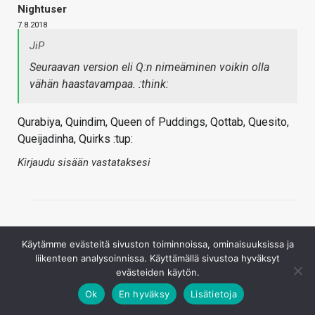
Nightuser
7.8.2018
JiP
Seuraavan version eli Q:n nimeäminen voikin olla
vähän haastavampaa. :think:
Qurabiya, Quindim, Queen of Puddings, Qottab, Quesito,
Queijadinha, Quirks :tup:
Kirjaudu sisään vastataksesi
Käytämme evästeitä sivuston toiminnoissa, ominaisuuksissa ja
liikenteen analysoinnissa. Käyttämällä sivustoa hyväksyt
evästeiden käytön.
Ok
En hyväksy
Lisätietoja
Matti#2
8.8.2018