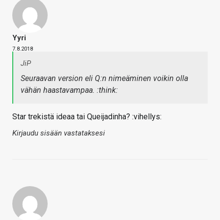
Yyri
7.8.2018
JiP
Seuraavan version eli Q:n nimeäminen voikin olla
vähän haastavampaa. :think:
Star trekistä ideaa tai Queijadinha? :vihellys:
Kirjaudu sisään vastataksesi