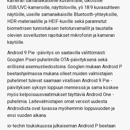
kameran samanaikaiselle kuvavirralle, ulkoisille
USB/UVC-kameroille, näyttöloville, yli 18:9 kuvasuhteen
näytöille, useille samanaikaisille Bluetooth-yhteyksille,
HDR-materiaalille ja HEIF-kuville sekä parannetut
biometrisen tunnistuksen tietoturvamallit ja taustalla
olevien sovellusten rajoitukset mikrofonin ja kameran
käytölle.
Android 9 Pie -päivitys on saatavilla välittömästi
Googlen Pixel-puhelimille OTA-päivityksenä sekä
erillisinä asennustiedostoina. Googlen mukaan Android P
beetaohjelmassa mukana olleet muiden valmistajien
puhelimet tulevat saamaan virallisen Android 9 Pie -
päivityksen syksyn loppuun mennessä ja sama koskee
myös kelpoisuusvaatimukset täyttäviä Android One -
puhelimia. Laitevalmistajien omat versiot uudesta
Androidista ovat luvassa myöhemmin loppuvuoden ja
ensi vuoden aikana.
io-techin toukokuussa julkaiseman Android P beetaan