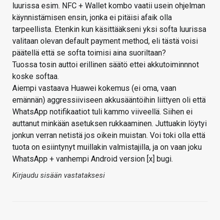
luurissa esim. NFC + Wallet kombo vaatii usein ohjelman
käynnistämisen ensin, jonka ei pitäisi afaik olla
tarpeellista. Etenkin kun käsittääkseni yksi softa luurissa
valitaan olevan default payment method, eli tästä voisi
päätellä että se softa toimisi aina suoriltaan?
Tuossa tosin auttoi erillinen säätö ettei akkutoiminnnot
koske softaa.
Aiempi vastaava Huawei kokemus (ei oma, vaan
emännän) aggressiiviseen akkusääntöihin liittyen oli että
WhatsApp notifikaatiot tuli kammo viiveellä. Siihen ei
auttanut minkään asetuksen rukkaaminen. Juttuakin löytyi
jonkun verran netistä jos oikein muistan. Voi toki olla että
tuota on esiintynyt muillakin valmistajilla, ja on vaan joku
WhatsApp + vanhempi Android version [x] bugi.
Kirjaudu sisään vastataksesi