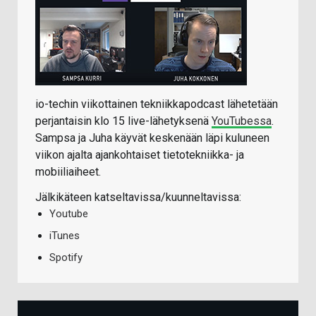
io-techin viikottainen tekniikkapodcast lähetetään
perjantaisin klo 15 live-lähetyksenä
YouTubessa
.
Sampsa ja Juha käyvät keskenään läpi kuluneen
viikon ajalta ajankohtaiset tietotekniikka- ja
mobiiliaiheet.
Jälkikäteen katseltavissa/kuunneltavissa:
Youtube
iTunes
Spotify