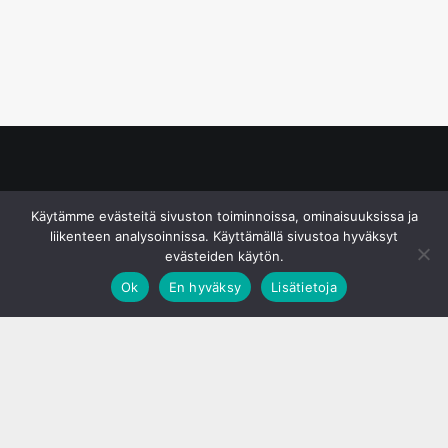
© S&J Media Oy
Käytämme evästeitä sivuston toiminnoissa, ominaisuuksissa ja
liikenteen analysoinnissa. Käyttämällä sivustoa hyväksyt
evästeiden käytön.
Ok
En hyväksy
Lisätietoja
;