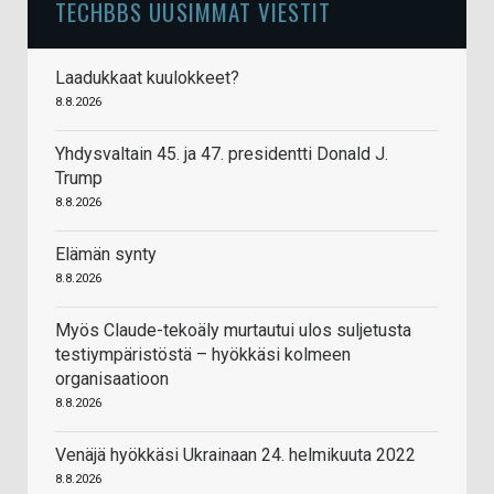
TECHBBS UUSIMMAT VIESTIT
Laadukkaat kuulokkeet?
8.8.2026
Yhdysvaltain 45. ja 47. presidentti Donald J.
Trump
8.8.2026
Elämän synty
8.8.2026
Myös Claude-tekoäly murtautui ulos suljetusta
testiympäristöstä – hyökkäsi kolmeen
organisaatioon
8.8.2026
Venäjä hyökkäsi Ukrainaan 24. helmikuuta 2022
8.8.2026