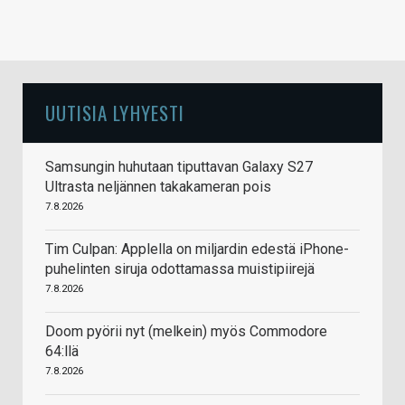
UUTISIA LYHYESTI
Samsungin huhutaan tiputtavan Galaxy S27
Ultrasta neljännen takakameran pois
7.8.2026
Tim Culpan: Applella on miljardin edestä iPhone-
puhelinten siruja odottamassa muistipiirejä
7.8.2026
Doom pyörii nyt (melkein) myös Commodore
64:llä
7.8.2026