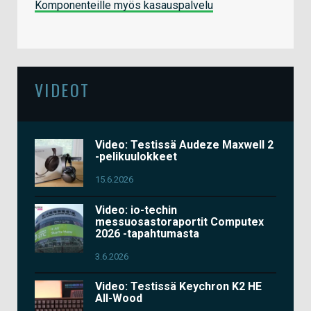
Komponenteille myös kasauspalvelu
VIDEOT
Video: Testissä Audeze Maxwell 2
-pelikuulokkeet
15.6.2026
Video: io-techin
messuosastoraportit Computex
2026 -tapahtumasta
3.6.2026
Video: Testissä Keychron K2 HE
All-Wood