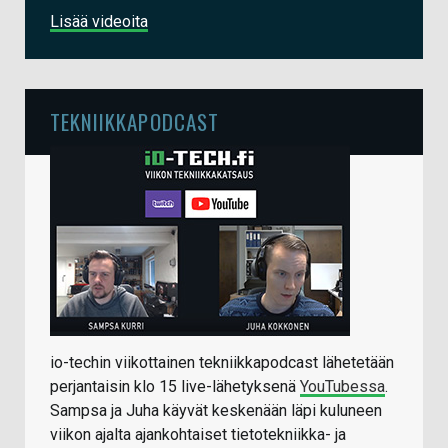
Lisää videoita
TEKNIIKKAPODCAST
io-techin viikottainen tekniikkapodcast lähetetään
perjantaisin klo 15 live-lähetyksenä
YouTubessa
.
Sampsa ja Juha käyvät keskenään läpi kuluneen
viikon ajalta ajankohtaiset tietotekniikka- ja