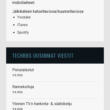
mobiiliaiheet.
Jälkikäteen katseltavissa/kuunneltavissa:
Youtube
iTunes
Spotify
TECHBBS UUSIMMAT VIESTIT
Perunalastut
9.8.2026
Rannekelloja
9.8.2026
Yleinen TV:n hankinta- & säätöketju
9.8.2026