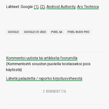
Lähteet: Google
(1)
,
(2)
,
Android Authority
,
Ars Technica
GOOGLE
GOOGLE I/O 2022
PIXEL 6A
PIXEL BUDS PRO
Kommentoi uutista tai artikkelia foorumilla
(Kommentointi sivuston puolella toistaiseksi pois
käytöstä)
Lähetä palautetta / raportoi kirjoitusvirheestä
2 KOMMENTTIA