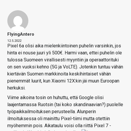
FlyingAntero
12.5.2022
Pixel 6a olisi aika mielenkiintoinen puhelin varsinkin, jos
hinta ei nouse juuri yli 500€. Harmi vaan, ettei puhelin ole
tulossa Suomeen virallisesti myyntiin ja operaattorituki
on sen vuoksi kehno (5G ja VoLTE). Jotenkin tuntuu vähän
kiertävän Suomen markkinoita keskihintaiset vähän
pienemmät luurit, kun Xiaomi 12X:kin jäi muun Euroopan
herkuksi.
Viime aikoina tosin on huhuttu, että Google olisi
laajentamassa Ruotsin (tai koko skandinaavian?) puolelle
työpaikkailmoituksen perusteella. Alunperin
ilmoituksessa oli mainittu Pixel-tiimi mutta otettiin
myöhemmin pois. Aikataulu voisi olla riittä Pixel 7 -