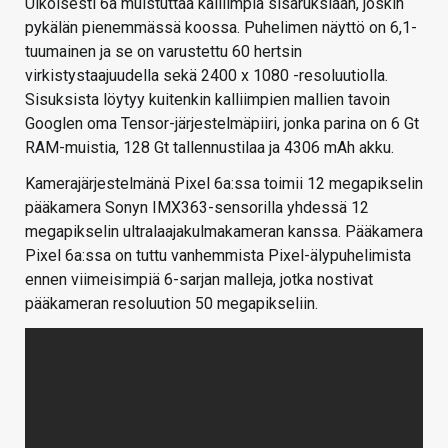
Ulkoisesti 6a muistuttaa kalliimpia sisaruksiaan, joskin
pykälän pienemmässä koossa. Puhelimen näyttö on 6,1-
tuumainen ja se on varustettu 60 hertsin
virkistystaajuudella sekä 2400 x 1080 -resoluutiolla.
Sisuksista löytyy kuitenkin kalliimpien mallien tavoin
Googlen oma Tensor-järjestelmäpiiri, jonka parina on 6 Gt
RAM-muistia, 128 Gt tallennustilaa ja 4306 mAh akku.
Kamerajärjestelmänä Pixel 6a:ssa toimii 12 megapikselin
pääkamera Sonyn IMX363-sensorilla yhdessä 12
megapikselin ultralaajakulmakameran kanssa. Pääkamera
Pixel 6a:ssa on tuttu vanhemmista Pixel-älypuhelimista
ennen viimeisimpiä 6-sarjan malleja, jotka nostivat
pääkameran resoluution 50 megapikseliin.