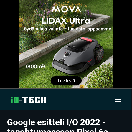
Google esitteli I/O 2022 -
UUTISET
tapahtumassaan Pixel 6a -