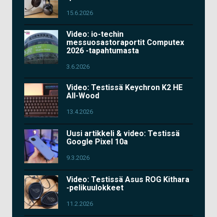
15.6.2026
Video: io-techin
messuosastoraportit Computex
2026 -tapahtumasta
3.6.2026
Video: Testissä Keychron K2 HE
All-Wood
13.4.2026
Uusi artikkeli & video: Testissä
Google Pixel 10a
9.3.2026
Video: Testissä Asus ROG Kithara
-pelikuulokkeet
11.2.2026