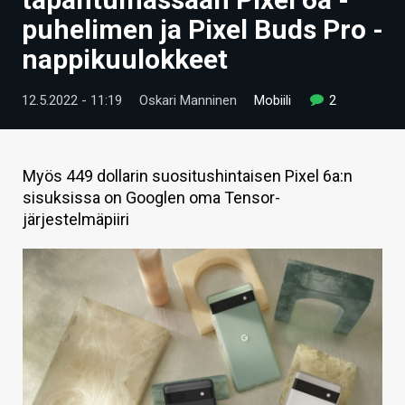
ARTIKKELIT
puhelimen ja Pixel Buds Pro -
nappikuulokkeet
VIDEOT
TECHBBS
12.5.2022 - 11:19
Oskari Manninen
Mobiili
2
TIETOA
HINTA.FI
Myös 449 dollarin suositushintaisen Pixel 6a:n
sisuksissa on Googlen oma Tensor-
KAUPPA
järjestelmäpiiri
VAIHDA TEEMA
HAKU