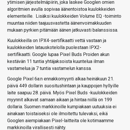
ytimisen järjestelmäpiirin, joka laskee Googlen omien
algoritmien avulla sopivaa äänentoistoa kuulokkeiden
elementeille. Lisäksi kuulokkeiden Volume EQ -toiminto
muuntaa niiden taajuusvastetta äänenvoimakkuuden
mukaan pyrkien pitämään äänen jatkuvasti balanssissa.
Kuulokkeilla on IPX4-sertifikaatti vettä vastaan ja
kuulokkeiden latauskotelolla puolestaan IPX2-
sertifikaatti. Google lupaa Pixel Buds Proiden akun
kestävän 11 tuntia yhtäjaksoista kuuntelua ilman
vastamelua ja 7 tuntia vastamelun kanssa.
Google Pixel 6a:n ennakkomyynti alkaa heinäkuun 21.
päivä 449 dollarin suositushintaan ja kauppojen hyllyille
laite saapuu 28. päivä. Myös Pixel Buds -kuulokkeiden
myynnit alkavat samaan aikaan ja hintaa niillä on 199
dollaria. Suomen markkinoille kumpiakaan uutuuksia ei
ainakaan toistaiseksi ole ilmoitettu tulevaksi, eikä
Googlen aiempiakaan Pixel-laitteita ole kotimaamme
markkinoilla virallisesti nähty.