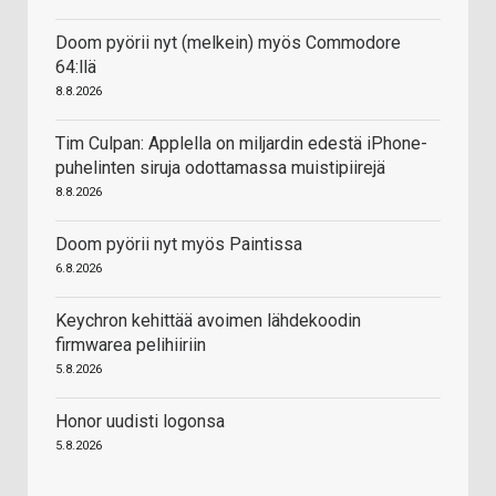
Doom pyörii nyt (melkein) myös Commodore
64:llä
8.8.2026
Tim Culpan: Applella on miljardin edestä iPhone-
puhelinten siruja odottamassa muistipiirejä
8.8.2026
Doom pyörii nyt myös Paintissa
6.8.2026
Keychron kehittää avoimen lähdekoodin
firmwarea pelihiiriin
5.8.2026
Honor uudisti logonsa
5.8.2026